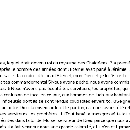
des, lequel était devenu roi du royaume des Chaldéens,
2
la premiè
’après le nombre des années dont l’Eternel avait parlé à Jérémie, 
le sac et la cendre.
4
Je priai l’Eternel, mon Dieu, et je lui fis cet
rvent tes commandements!
5
Nous avons péché, nous avons commis l’
es.
6
Nous n’avons pas écouté tes serviteurs, les prophètes, qui o
s la confusion de face, en ce jour, aux hommes de Juda, aux habitan
 infidélités dont ils se sont rendus coupables envers toi.
8
Seigneu
r, notre Dieu, la miséricorde et le pardon, car nous avons été reb
 ses serviteurs, les prophètes.
11
Tout Israël a transgressé ta loi,
 écrites dans la loi de Moïse, serviteur de Dieu, parce que nous 
il a fait venir sur nous une grande calamité, et il n’en est jamais