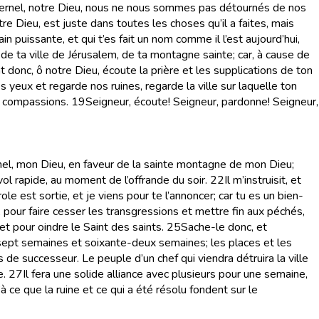
’Eternel, notre Dieu, nous ne nous sommes pas détournés de nos
notre Dieu, est juste dans toutes les choses qu’il a faites, mais
n puissante, et qui t’es fait un nom comme il l’est aujourd’hui,
de ta ville de Jérusalem, de ta montagne sainte; car, à cause de
 donc, ô notre Dieu, écoute la prière et les supplications de ton
es yeux et regarde nos ruines, regarde la ville sur laquelle ton
s compassions.
19
Seigneur, écoute! Seigneur, pardonne! Seigneur,
ernel, mon Dieu, en faveur de la sainte montagne de mon Dieu;
ol rapide, au moment de l’offrande du soir.
22
Il m’instruisit, et
le est sortie, et je viens pour te l’annoncer; car tu es un bien-
, pour faire cesser les transgressions et mettre fin aux péchés,
 et pour oindre le Saint des saints.
25
Sache-le donc, et
a sept semaines et soixante-deux semaines; les places et les
de successeur. Le peuple d’un chef qui viendra détruira la ville
e.
27
Il fera une solide alliance avec plusieurs pour une semaine,
à ce que la ruine et ce qui a été résolu fondent sur le