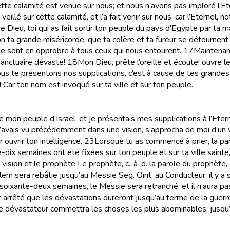
ette calamité est venue sur nous; et nous n’avons pas imploré l
 veillé sur cette calamité, et l’a fait venir sur nous; car l’Eternel, 
 Dieu, toi qui as fait sortir ton peuple du pays d’Egypte par ta mai
n ta grande miséricorde, que ta colère et ta fureur se détournent 
le sont en opprobre à tous ceux qui nous entourent.
17
Maintenant
 sanctuaire dévasté!
18
Mon Dieu, prête l’oreille et écoute! ouvre l
ous te présentons nos supplications, c’est à cause de tes grande
! Car ton nom est invoqué sur ta ville et sur ton peuple.
 de mon peuple d’Israël, et je présentais mes supplications à l’Et
j’avais vu précédemment dans une vision, s’approcha de moi d’un v
 ouvrir ton intelligence.
23
Lorsque tu as commencé à prier, la paro
-dix semaines ont été fixées sur ton peuple et sur ta ville sainte
a vision et le prophète
Le prophète,
c.-à-d.
la parole du prophète
,
lem sera rebâtie jusqu’au Messie
Seg.
Oint
, au Conducteur, il y 
soixante-deux semaines, le Messie sera retranché, et il n’aura pas 
est arrêté que les dévastations dureront jusqu’au terme de la guerr
e; le dévastateur commettra les choses les plus abominables, jusqu’