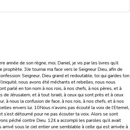
re année de son règne, moi, Daniel, je vis par les livres qu’il
le prophète.
3
Je tournai ma face vers le Seigneur Dieu, afin de
te confession: Seigneur, Dieu grand et redoutable, toi qui gardes ton
iniquité, nous avons été méchants et rebelles, nous nous
nt parlé en ton nom à nos rois, à nos chefs, à nos pères, et à
ts de Jérusalem, et à tout Israël, à ceux qui sont près et à ceux
r, à nous la confusion de face, à nos rois, à nos chefs, et à nos
elles envers lui.
10
Nous n’avons pas écouté la voix de l’Eternel,
 et s’est détourné pour ne pas écouter ta voix. Alors se sont
avons péché contre Dieu.
12
Il a accompli les paroles qu’il avait
 arrivé sous le ciel entier une semblable à celle qui est arrivée à