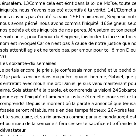
Jérusalem.
13
Comme cela est écrit dans la loi de Moïse, toute c
iniquités, nous n’avons pas été attentifs à ta vérité.
14
L’Eternel a
nous n’avons pas écouté sa voix.
15
Et maintenant, Seigneur, notre
nous avons péché, nous avons commis l’iniquité.
16
Seigneur, selo
nos péchés et des iniquités de nos pères, Jérusalem et ton peup
serviteur, et, pour l’amour du Seigneur, fais briller ta face sur ton
nom est invoqué! Car ce n’est pas à cause de notre justice que n
sois attentif! agis et ne tarde pas, par amour pour toi, ô mon Dieu
20
Les soixante-dix semaines
Je parlais encore, je priais, je confessais mon péché et le péché
21
je parlais encore dans ma prière, quand l’homme, Gabriel, que 
s’entretint avec moi. Il me dit: Daniel, je suis venu maintenant pour
aimé. Sois attentif à la parole, et comprends la vision!
24
Soixante
pour expier l’iniquité et amener la justice éternelle, pour sceller l
comprends! Depuis le moment où la parole a annoncé que Jérusa
fossés seront rétablis, mais en des temps fâcheux.
26
Après les 
et le sanctuaire, et sa fin arrivera comme par une inondation; il 
et au milieu de la semaine il fera cesser le sacrifice et l’offrand
dévastateur.