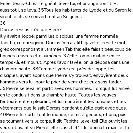
Enée, Jésus-Christ te guérit; lève-toi, et arrange ton lit. Et
aussitôt il se leva.
35
Tous les habitants de Lydde et du Saron le
virent, et ils se convertirent au Seigneur.
36
Dorcas ressuscitée par Pierre
Il y avait à Joppé, parmi les disciples, une femme nommée
Tabitha, ce qui signifie Dorcas
Dorcas
, litt.
gazelle
; c’est le mot
grec correspondant à l’araméen
Tabitha
: elle faisait beaucoup de
bonnes œuvres et d’aumônes.
37
Elle tomba malade en ce
temps-là, et mourut. Après l’avoir lavée, on la déposa dans une
chambre haute.
38
Comme Lydde est près de Joppé, les
disciples, ayant appris que Pierre s’y trouvait, envoyèrent deux
hommes vers lui, pour le prier de venir chez eux sans tarder.
39
Pierre se leva, et partit avec ces hommes. Lorsqu’il fut arrivé,
on le conduisit dans la chambre haute. Toutes les veuves
l’entourèrent en pleurant, et lui montrèrent les tuniques et les
vêtements que faisait Dorcas pendant qu’elle était avec elles.
40
Pierre fit sortir tout le monde, se mit à genoux, et pria; puis,
se tournant vers le corps, il dit: Tabitha, lève-toi! Elle ouvrit les
yeux, et ayant vu Pierre, elle s’assit.
41
Il lui donna la main, et la