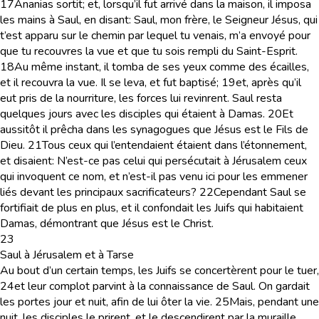
17
Ananias sortit; et, lorsqu’il fut arrivé dans la maison, il imposa
les mains à Saul, en disant: Saul, mon frère, le Seigneur Jésus, qui
t’est apparu sur le chemin par lequel tu venais, m’a envoyé pour
que tu recouvres la vue et que tu sois rempli du Saint-Esprit.
18
Au même instant, il tomba de ses yeux comme des écailles,
et il recouvra la vue. Il se leva, et fut baptisé;
19
et, après qu’il
eut pris de la nourriture, les forces lui revinrent. Saul resta
quelques jours avec les disciples qui étaient à Damas.
20
Et
aussitôt il prêcha dans les synagogues que Jésus est le Fils de
Dieu.
21
Tous ceux qui l’entendaient étaient dans l’étonnement,
et disaient: N’est-ce pas celui qui persécutait à Jérusalem ceux
qui invoquent ce nom, et n’est-il pas venu ici pour les emmener
liés devant les principaux sacrificateurs?
22
Cependant Saul se
fortifiait de plus en plus, et il confondait les Juifs qui habitaient
Damas, démontrant que Jésus est le Christ.
23
Saul à Jérusalem et à Tarse
Au bout d’un certain temps, les Juifs se concertèrent pour le tuer,
24
et leur complot parvint à la connaissance de Saul. On gardait
les portes jour et nuit, afin de lui ôter la vie.
25
Mais, pendant une
nuit, les disciples le prirent, et le descendirent par la muraille,