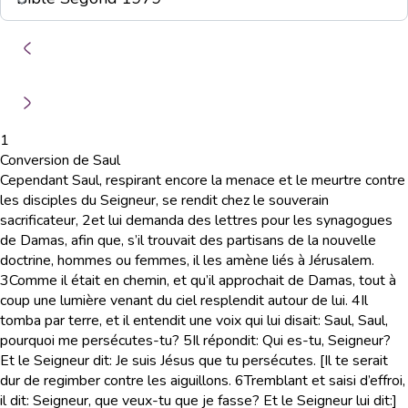
1
Conversion de Saul
Cependant Saul, respirant encore la menace et le meurtre contre
les disciples du Seigneur, se rendit chez le souverain
sacrificateur,
2
et lui demanda des lettres pour les synagogues
de Damas, afin que, s’il trouvait des partisans de la nouvelle
doctrine, hommes ou femmes, il les amène liés à Jérusalem.
3
Comme il était en chemin, et qu’il approchait de Damas, tout à
coup une lumière venant du ciel resplendit autour de lui.
4
Il
tomba par terre, et il entendit une voix qui lui disait: Saul, Saul,
pourquoi me persécutes-tu?
5
Il répondit: Qui es-tu, Seigneur?
Et le Seigneur dit: Je suis Jésus que tu persécutes. [Il te serait
dur de regimber contre les aiguillons.
6
Tremblant et saisi d’effroi,
il dit: Seigneur, que veux-tu que je fasse? Et le Seigneur lui dit:]