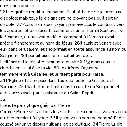
dans une corbeille.
26
Lorsqu’il se rendit à Jérusalem, Saul tâcha de se joindre aux
disciples; mais tous le craignaient, ne croyant pas qu’il soit un
disciple.
27
Alors Barnabas, l’ayant pris avec lui, le conduisit vers
les apôtres, et leur raconta comment sur le chemin Saul avait vu
le Seigneur, qui lui avait parlé, et comment à Damas il avait
prêché franchement au nom de Jésus.
28
Il allait et venait avec
eux dans Jérusalem, et s’exprimait en toute assurance au nom du
Seigneur.
29
Il parlait aussi et discutait avec les
Hellénistes
Hellénistes
: voir note en \Ac 6:1\\
; mais ceux-ci
cherchaient à lui ôter la vie.
30
Les frères, l’ayant su,
l’emmenèrent à Césarée, et le firent partir pour Tarse.
31
L’Eglise était en paix dans toute la Judée, la Galilée et la
Samarie, s’édifiant et marchant dans la crainte du Seigneur, et
elle s’accroissait par l’assistance du Saint-Esprit.
32
Enée, le paralytique guéri par Pierre
Comme Pierre visitait tous les saints, il descendit aussi vers ceux
qui demeuraient à Lydde.
33
Il y trouva un homme nommé Enée,
couché sur un lit depuis huit ans, et paralytique.
34
Pierre lui dit: