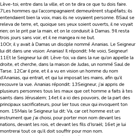
Lève-toi, entre dans la ville, et on te dira ce que tu dois faire.
7
Les hommes qui l’accompagnaient demeurèrent stupéfaits; ils
entendaient bien la voix, mais ils ne voyaient personne.
8
Saul se
releva de terre, et, quoique ses yeux soient ouverts, il ne voyait
rien; on le prit par la main, et on le conduisit à Damas.
9
Il resta
trois jours sans voir, et il ne mangea ni ne but.
10
Or, il y avait à Damas un disciple nommé Ananias. Le Seigneur
lui dit dans une vision: Ananias! Il répondit: Me voici, Seigneur!
11
Et le Seigneur lui dit: Lève-toi, va dans la rue qu’on appelle la
droite, et cherche, dans la maison de Judas, un nommé Saul de
Tarse.
12
Car il prie, et il a vu en vision un homme du nom
d’Ananias, qui entrait, et qui lui imposait les mains, afin qu’il
recouvre la vue. Ananias répondit:
13
Seigneur, j’ai appris de
plusieurs personnes tous les maux que cet homme a faits à tes
saints dans Jérusalem;
14
et il a ici des pouvoirs, de la part des
principaux sacrificateurs, pour lier tous ceux qui invoquent ton
nom.
15
Mais le Seigneur lui dit: Va, car cet homme est un
instrument que j’ai choisi, pour porter mon nom devant les
nations, devant les rois, et devant les fils d’Israël;
16
et je lui
montrerai tout ce qu’il doit souffrir pour mon nom.