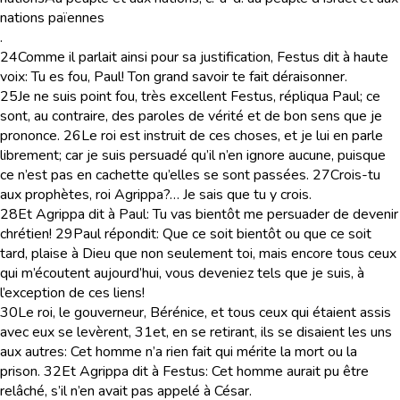
nations païennes
.
24
Comme il parlait ainsi pour sa justification, Festus dit à haute
voix: Tu es fou, Paul! Ton grand savoir te fait déraisonner.
25
Je ne suis point fou, très excellent Festus, répliqua Paul; ce
sont, au contraire, des paroles de vérité et de bon sens que je
prononce.
26
Le roi est instruit de ces choses, et je lui en parle
librement; car je suis persuadé qu’il n’en ignore aucune, puisque
ce n’est pas en cachette qu’elles se sont passées.
27
Crois-tu
aux prophètes, roi Agrippa?… Je sais que tu y crois.
28
Et Agrippa dit à Paul: Tu vas bientôt me persuader de devenir
chrétien!
29
Paul répondit: Que ce soit bientôt ou que ce soit
tard, plaise à Dieu que non seulement toi, mais encore tous ceux
qui m’écoutent aujourd’hui, vous deveniez tels que je suis, à
l’exception de ces liens!
30
Le roi, le gouverneur, Bérénice, et tous ceux qui étaient assis
avec eux se levèrent,
31
et, en se retirant, ils se disaient les uns
aux autres: Cet homme n’a rien fait qui mérite la mort ou la
prison.
32
Et Agrippa dit à Festus: Cet homme aurait pu être
relâché, s’il n’en avait pas appelé à César.