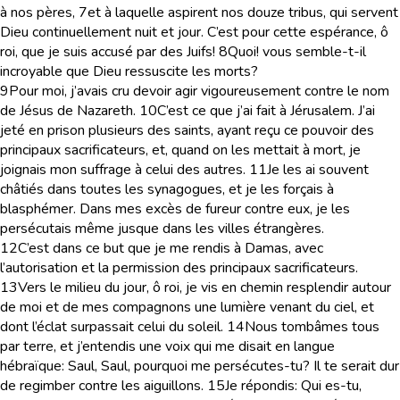
à nos pères,
7
et à laquelle aspirent nos douze tribus, qui servent
Dieu continuellement nuit et jour. C’est pour cette espérance, ô
roi, que je suis accusé par des Juifs!
8
Quoi! vous semble-t-il
incroyable que Dieu ressuscite les morts?
9
Pour moi, j’avais cru devoir agir vigoureusement contre le nom
de Jésus de Nazareth.
10
C’est ce que j’ai fait à Jérusalem. J’ai
jeté en prison plusieurs des saints, ayant reçu ce pouvoir des
principaux sacrificateurs, et, quand on les mettait à mort, je
joignais mon suffrage à celui des autres.
11
Je les ai souvent
châtiés dans toutes les synagogues, et je les forçais à
blasphémer. Dans mes excès de fureur contre eux, je les
persécutais même jusque dans les villes étrangères.
12
C’est dans ce but que je me rendis à Damas, avec
l’autorisation et la permission des principaux sacrificateurs.
13
Vers le milieu du jour, ô roi, je vis en chemin resplendir autour
de moi et de mes compagnons une lumière venant du ciel, et
dont l’éclat surpassait celui du soleil.
14
Nous tombâmes tous
par terre, et j’entendis une voix qui me disait en langue
hébraïque: Saul, Saul, pourquoi me persécutes-tu? Il te serait dur
de regimber contre les aiguillons.
15
Je répondis: Qui es-tu,