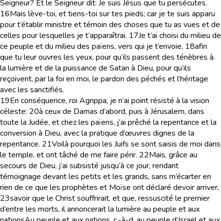
Seigneur? Et le Seigneur dit: Je suis Jésus que tu persécutes.
16
Mais lève-toi, et tiens-toi sur tes pieds; car je te suis apparu
pour t’établir ministre et témoin des choses que tu as vues et de
celles pour lesquelles je t’apparaîtrai.
17
Je t’ai choisi du milieu de
ce peuple et du milieu des païens, vers qui je t’envoie,
18
afin
que tu leur ouvres les yeux, pour qu’ils passent des ténèbres à
la lumière et de la puissance de Satan à Dieu, pour qu’ils
reçoivent, par la foi en moi, le pardon des péchés et l’héritage
avec les sanctifiés.
19
En conséquence, roi Agrippa, je n’ai point résisté à la vision
céleste:
20
à ceux de Damas d’abord, puis à Jérusalem, dans
toute la Judée, et chez les païens, j’ai prêché la repentance et la
conversion à Dieu, avec la pratique d’œuvres dignes de la
repentance.
21
Voilà pourquoi les Juifs se sont saisis de moi dans
le temple, et ont tâché de me faire périr.
22
Mais, grâce au
secours de Dieu, j’ai subsisté jusqu’à ce jour, rendant
témoignage devant les petits et les grands, sans m’écarter en
rien de ce que les prophètes et Moïse ont déclaré devoir arriver,
23
savoir que le Christ souffrirait, et que, ressuscité le premier
d’entre les morts, il annoncerait la lumière au peuple et aux
nations
Au peuple et aux nations
, c.-à-d. au peuple d’Israël et aux