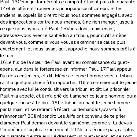
Paul.
13
Ceux qui formèrent ce complot étaient plus de quarante,
14
et ils allèrent trouver les principaux sacrificateurs et les
anciens, auxquels ils dirent: Nous nous sommes engagés, avec
des imprécations contre nous-mêmes, à ne rien manger jusqu’à
ce que nous ayons tué Paul.
15
Vous donc, maintenant,
adressez-vous avec le sanhédrin au tribun, pour qu’il l’amène
devant vous, comme si vous vouliez examiner sa cause plus
exactement; et nous, avant qu’il approche, nous sommes prêts à
le tuer.
16
Le fils de la sœur de Paul, ayant eu connaissance du guet-
apens, alla dans la forteresse en informer Paul.
17
Paul appela
l’un des centeniers, et dit: Mène ce jeune homme vers le tribun,
car il a quelque chose à lui rapporter.
18
Le centenier prit le jeune
homme avec lui, le conduisit vers le tribun, et dit: Le prisonnier
Paul m’a appelé, et il m’a prié de t’amener ce jeune homme, qui a
quelque chose à te dire.
19
Le tribun, prenant le jeune homme
par la main, et se retirant à l’écart, lui demanda: Qu’as-tu à
m’annoncer?
20
Il répondit: Les Juifs ont convenu de te prier
d’amener Paul demain devant le sanhédrin, comme si tu devais
t’enquérir de lui plus exactement.
21
Ne les écoute pas, car plus
de quarante d’entre eux lui dressent un guet-apens, et se sont