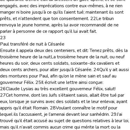
engagés, avec des imprécations contre eux-mêmes, à ne rien
manger ni boire jusqu’à ce qu’ils l’aient tué; maintenant ils sont
prêts, et n’attendent que ton consentement.
22
Le tribun
renvoya le jeune homme, après lui avoir recommandé de ne
parler à personne de ce rapport qu’il lui avait fait.
23
Paul transféré de nuit à Césarée
Ensuite il appela deux des centeniers, et dit: Tenez prêts, dès la
troisième heure de la nuit
La troisième heure de la nuit
, ou
neuf
heures du soir
, deux cents soldats, soixante-dix cavaliers et
deux cents archers, pour aller jusqu’à Césarée.
24
Qu’il y ait aussi
des montures pour Paul, afin qu’on le mène sain et sauf au
gouverneur Félix.
25
Il écrivit une lettre ainsi conçue:
26
Claude Lysias au très excellent gouverneur Félix, salut!
27
Cet homme, dont les Juifs s’étaient saisis, allait être tué par
eux, lorsque je survins avec des soldats et le leur enlevai, ayant
appris qu’il était Romain.
28
Voulant connaître le motif pour
lequel ils l’accusaient, je l’amenai devant leur sanhédrin.
29
J’ai
trouvé qu’il était accusé au sujet de questions relatives à leur loi,
mais qu’il n’avait commis aucun crime qui mérite la mort ou la