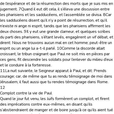
de l’espérance et de la résurrection des morts que je suis mis en
jugement.
7
Quand il eut dit cela, il s’éleva une discussion entre
les pharisiens et les sadducéens, et l’assemblée se divisa.
8
Car
les sadducéens disent qu’il n’y a point de résurrection, et qu’il
n’existe ni ange ni esprit, tandis que les pharisiens affirment les
deux choses.
9
Il y eut une grande clameur, et quelques scribes
du parti des pharisiens, s’étant levés, engagèrent un vif débat, et
dirent: Nous ne trouvons aucun mal en cet homme; peut-être un
esprit ou un ange lui a-t-il parlé.
10
Comme la discorde allait
croissant, le tribun craignant que Paul ne soit mis en pièces par
ces gens, fit descendre les soldats pour l’enlever du milieu d’eux
et le conduire à la forteresse.
11
La nuit suivante, le Seigneur apparut à Paul, et dit: Prends
courage; car, de même que tu as rendu témoignage de moi dans
Jérusalem, il faut aussi que tu rendes témoignage dans Rome.
12
Complot contre la vie de Paul
Quand le jour fut venu, les Juifs formèrent un complot, et firent
des imprécations contre eux-mêmes, en disant qu’ils
s’abstiendraient de manger et de boire jusqu’à ce qu’ils aient tué