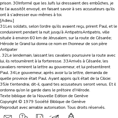
prison.
30
Informé que les Juifs lui dressaient des embûches, je
te l’ai aussitôt envoyé, en faisant savoir à ses accusateurs qu’ils
ont à s’adresser eux-mêmes à toi.
[Adieu.]
31
Les soldats, selon l’ordre qu’ils avaient reçu, prirent Paul, et le
conduisirent pendant la nuit jusqu’à Antipatris
Antipatris
, ville
située à environ 60 km de Jérusalem, sur la route de Césarée;
Hérode le Grand lui donna ce nom en l’honneur de son père
Antipater
.
32
Le lendemain, laissant les cavaliers poursuivre la route avec
lui, ils retournèrent à la forteresse.
33
Arrivés à Césarée, les
cavaliers remirent la lettre au gouverneur, et lui présentèrent
Paul.
34
Le gouverneur, après avoir lu la lettre, demanda de
quelle province était Paul. Ayant appris qu’il était de la Cilicie:
35
Je t’entendrai, dit-il, quand tes accusateurs seront venus. Et il
ordonna qu’on le garde dans le prétoire d’Hérode.
Texte biblique de la Nouvelle Edition de Genève
Copyright © 1979 Société Biblique de Genève
Reproduit avec aimable autorisation. Tous droits réservés.