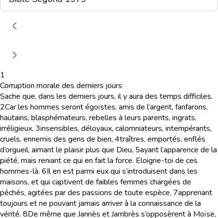
1
Corruption morale des derniers jours
Sache que, dans les derniers jours, il y aura des temps difficiles.
2
Car les hommes seront égoïstes, amis de l’argent, fanfarons,
hautains, blasphémateurs, rebelles à leurs parents, ingrats,
irréligieux,
3
insensibles, déloyaux, calomniateurs, intempérants,
cruels, ennemis des gens de bien,
4
traîtres, emportés, enflés
d’orgueil, aimant le plaisir plus que Dieu,
5
ayant l’apparence de la
piété, mais reniant ce qui en fait la force. Eloigne-toi de ces
hommes-là.
6
Il en est parmi eux qui s’introduisent dans les
maisons, et qui captivent de faibles femmes chargées de
péchés, agitées par des passions de toute espèce,
7
apprenant
toujours et ne pouvant jamais arriver à la connaissance de la
vérité.
8
De même que Jannès et Jambrès s’opposèrent à Moïse,