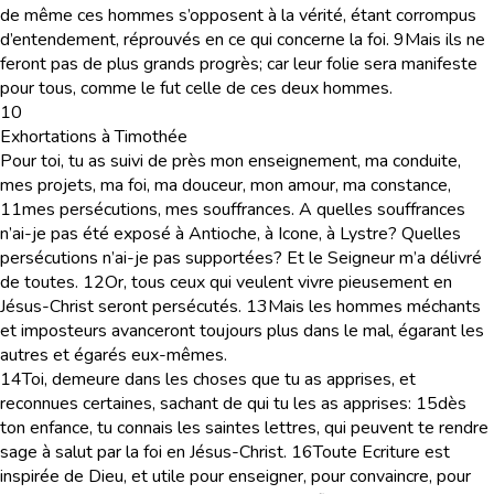
de même ces hommes s’opposent à la vérité, étant corrompus
d’entendement, réprouvés en ce qui concerne la foi.
9
Mais ils ne
feront pas de plus grands progrès; car leur folie sera manifeste
pour tous, comme le fut celle de ces deux hommes.
10
Exhortations à Timothée
Pour toi, tu as suivi de près mon enseignement, ma conduite,
mes projets, ma foi, ma douceur, mon amour, ma constance,
11
mes persécutions, mes souffrances. A quelles souffrances
n’ai-je pas été exposé à Antioche, à Icone, à Lystre? Quelles
persécutions n’ai-je pas supportées? Et le Seigneur m’a délivré
de toutes.
12
Or, tous ceux qui veulent vivre pieusement en
Jésus-Christ seront persécutés.
13
Mais les hommes méchants
et imposteurs avanceront toujours plus dans le mal, égarant les
autres et égarés eux-mêmes.
14
Toi, demeure dans les choses que tu as apprises, et
reconnues certaines, sachant de qui tu les as apprises:
15
dès
ton enfance, tu connais les saintes lettres, qui peuvent te rendre
sage à salut par la foi en Jésus-Christ.
16
Toute Ecriture est
inspirée de Dieu, et utile pour enseigner, pour convaincre, pour