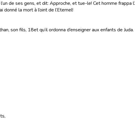
l’un de ses gens, et dit: Approche, et tue-le! Cet homme frappa l
i donné la mort à l’oint de l’Eternel!
an, son fils,
18
et qu’il ordonna d’enseigner aux enfants de Juda. C’
ts,