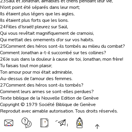
23
Saül et Jonathan, aimables et chéris pendant leur vie,
N’ont point été séparés dans leur mort;
Ils étaient plus légers que les aigles,
Ils étaient plus forts que les lions.
24
Filles d’Israël! pleurez sur Saül,
Qui vous revêtait magnifiquement de cramoisi,
Qui mettait des ornements d’or sur vos habits.
25
Comment des héros sont-ils tombés au milieu du combat?
Comment Jonathan a-t-il succombé sur tes collines?
26
Je suis dans la douleur à cause de toi, Jonathan, mon frère!
Tu faisais tout mon plaisir;
Ton amour pour moi était admirable,
Au-dessus de l’amour des femmes.
27
Comment des héros sont-ils tombés?
Comment leurs armes se sont-elles perdues?
Texte biblique de la Nouvelle Edition de Genève
Copyright © 1979 Société Biblique de Genève
Reproduit avec aimable autorisation. Tous droits réservés.