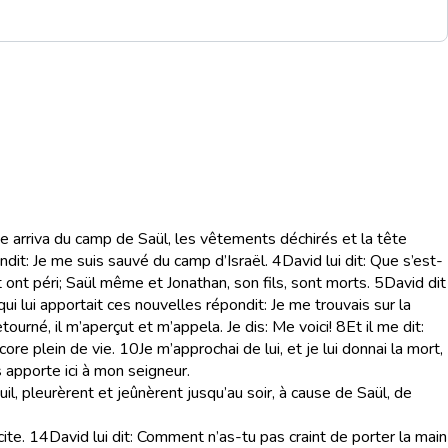
e arriva du camp de Saül, les vêtements déchirés et la tête
pondit: Je me suis sauvé du camp d’Israël.
4
David lui dit: Que s’est-
ont péri; Saül même et Jonathan, son fils, sont morts.
5
David dit
i lui apportait ces nouvelles répondit: Je me trouvais sur la
etourné, il m’aperçut et m’appela. Je dis: Me voici!
8
Et il me dit:
core plein de vie.
10
Je m’approchai de lui, et je lui donnai la mort,
es apporte ici à mon seigneur.
euil, pleurèrent et jeûnèrent jusqu’au soir, à cause de Saül, de
ite.
14
David lui dit: Comment n’as-tu pas craint de porter la main