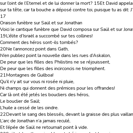
sur l’oint de l’Eternel et de lui donner la mort?
15
Et David appela 
sur ta tête, car ta bouche a déposé contre toi, puisque tu as dit: J’a
17
Oraison funèbre sur Saül et sur Jonathan
Voici le cantique funèbre que David composa sur Saül et sur Jonath
19
L’élite d’Israël a succombé sur tes collines!
Comment des héros sont-ils tombés?
20
Ne l’annoncez point dans Gath,
N’en publiez point la nouvelle dans les rues d’Askalon,
De peur que les filles des Philistins ne se réjouissent,
De peur que les filles des incirconcis ne triomphent.
21
Montagnes de Guilboa!
Qu’il n’y ait sur vous ni rosée ni pluie,
Ni champs qui donnent des prémices pour les offrandes!
Car là ont été jetés les boucliers des héros,
Le bouclier de Saül;
L’huile a cessé de les oindre.
22
Devant le sang des blessés, devant la graisse des plus vaillan
L’arc de Jonathan n’a jamais reculé,
Et l’épée de Saül ne retournait point à vide.