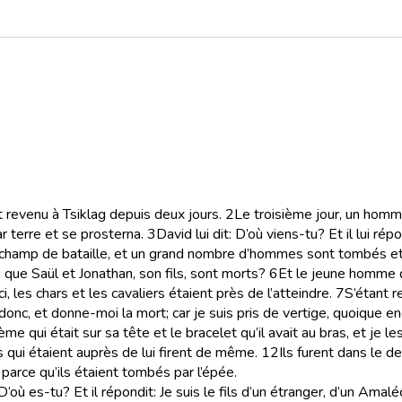
t revenu à Tsiklag depuis deux jours.
2
Le troisième jour, un homm
ar terre et se prosterna.
3
David lui dit: D’où viens-tu? Et il lui ré
du champ de bataille, et un grand nombre d’hommes sont tombés et 
que Saül et Jonathan, son fils, sont morts?
6
Et le jeune homme qu
, les chars et les cavaliers étaient près de l’atteindre.
7
S’étant r
 donc, et donne-moi la mort; car je suis pris de vertige, quoique en
dème qui était sur sa tête et le bracelet qu’il avait au bras, et je l
 qui étaient auprès de lui firent de même.
12
Ils furent dans le d
, parce qu’ils étaient tombés par l’épée.
où es-tu? Et il répondit: Je suis le fils d’un étranger, d’un Amaléc