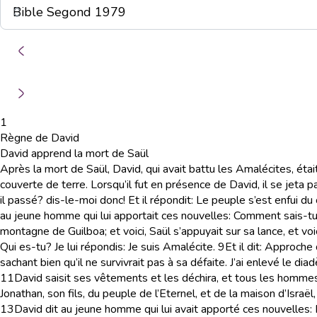
1
Règne de David
David apprend la mort de Saül
Après la mort de Saül, David, qui avait battu les Amalécites, étai
couverte de terre. Lorsqu’il fut en présence de David, il se jeta p
il passé? dis-le-moi donc! Et il répondit: Le peuple s’est enfui 
au jeune homme qui lui apportait ces nouvelles: Comment sais-tu 
montagne de Guilboa; et voici, Saül s’appuyait sur sa lance, et voici
Qui es-tu? Je lui répondis: Je suis Amalécite.
9
Et il dit: Approche
sachant bien qu’il ne survivrait pas à sa défaite. J’ai enlevé le dia
11
David saisit ses vêtements et les déchira, et tous les hommes
Jonathan, son fils, du peuple de l’Eternel, et de la maison d’Israël
13
David dit au jeune homme qui lui avait apporté ces nouvelles: D’