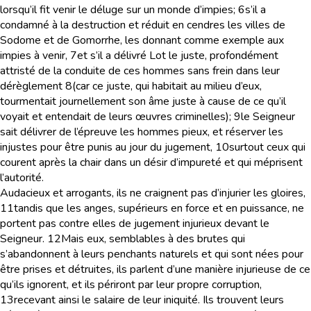
lorsqu’il fit venir le déluge sur un monde d’impies;
6
s’il a
condamné à la destruction et réduit en cendres les villes de
Sodome et de Gomorrhe, les donnant comme exemple aux
impies à venir,
7
et s’il a délivré Lot le juste, profondément
attristé de la conduite de ces hommes sans frein dans leur
dérèglement
8
(car ce juste, qui habitait au milieu d’eux,
tourmentait journellement son âme juste à cause de ce qu’il
voyait et entendait de leurs œuvres criminelles);
9
le Seigneur
sait délivrer de l’épreuve les hommes pieux, et réserver les
injustes pour être punis au jour du jugement,
10
surtout ceux qui
courent après la chair dans un désir d’impureté et qui méprisent
l’autorité.
Audacieux et arrogants, ils ne craignent pas d’injurier les gloires,
11
tandis que les anges, supérieurs en force et en puissance, ne
portent pas contre elles de jugement injurieux devant le
Seigneur.
12
Mais eux, semblables à des brutes qui
s’abandonnent à leurs penchants naturels et qui sont nées pour
être prises et détruites, ils parlent d’une manière injurieuse de ce
qu’ils ignorent, et ils périront par leur propre corruption,
13
recevant ainsi le salaire de leur iniquité. Ils trouvent leurs