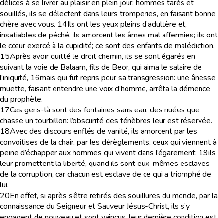
délices à se livrer au plaisir en plein jour; hommes tarés et
souillés, ils se délectent dans leurs tromperies, en faisant bonne
chère avec vous.
14
Ils ont les yeux pleins d’adultère et,
insatiables de péché, ils amorcent les âmes mal affermies; ils ont
le cœur exercé à la cupidité; ce sont des enfants de malédiction.
15
Après avoir quitté le droit chemin, ils se sont égarés en
suivant la voie de Balaam, fils de Beor, qui aima le salaire de
l’iniquité,
16
mais qui fut repris pour sa transgression: une ânesse
muette, faisant entendre une voix d’homme, arrêta la démence
du prophète.
17
Ces gens-là sont des fontaines sans eau, des nuées que
chasse un tourbillon: l’obscurité des ténèbres leur est réservée.
18
Avec des discours enflés de vanité, ils amorcent par les
convoitises de la chair, par les dérèglements, ceux qui viennent à
peine d’échapper aux hommes qui vivent dans l’égarement;
19
ils
leur promettent la liberté, quand ils sont eux-mêmes esclaves
de la corruption, car chacun est esclave de ce qui a triomphé de
lui.
20
En effet, si après s’être retirés des souillures du monde, par la
connaissance du Seigneur et Sauveur Jésus-Christ, ils s’y
engagent de nouveau et sont vaincus, leur dernière condition est