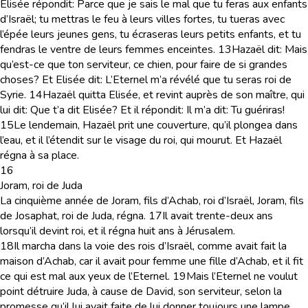
Elisée répondit: Parce que je sais le mal que tu feras aux enfants
d’Israël; tu mettras le feu à leurs villes fortes, tu tueras avec
l’épée leurs jeunes gens, tu écraseras leurs petits enfants, et tu
fendras le ventre de leurs femmes enceintes.
13
Hazaël dit: Mais
qu’est-ce que ton serviteur, ce chien, pour faire de si grandes
choses? Et Elisée dit: L’Eternel m’a révélé que tu seras roi de
Syrie.
14
Hazaël quitta Elisée, et revint auprès de son maître, qui
lui dit: Que t’a dit Elisée? Et il répondit: Il m’a dit: Tu guériras!
15
Le lendemain, Hazaël prit une couverture, qu’il plongea dans
l’eau, et il l’étendit sur le visage du roi, qui mourut. Et Hazaël
régna à sa place.
16
Joram, roi de Juda
La cinquième année de Joram, fils d’Achab, roi d’Israël, Joram, fils
de Josaphat, roi de Juda, régna.
17
Il avait trente-deux ans
lorsqu’il devint roi, et il régna huit ans à Jérusalem.
18
Il marcha dans la voie des rois d’Israël, comme avait fait la
maison d’Achab, car il avait pour femme une fille d’Achab, et il fit
ce qui est mal aux yeux de l’Eternel.
19
Mais l’Eternel ne voulut
point détruire Juda, à cause de David, son serviteur, selon la
promesse qu’il lui avait faite de lui donner toujours une lampe