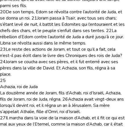
parmi ses fils.
20
De son temps, Edom se révolta contre l’autorité de Juda, et
se donna un roi.
21
Joram passa à Tsaïr, avec tous ses chars;
s’étant levé de nuit, il battit les Edomites qui l’entouraient et les
chefs des chars, et le peuple s’enfuit dans ses tentes.
22
La
rébellion d’Edom contre l’autorité de Juda a duré jusqu’à ce jour.
Libna se révolta aussi dans le même temps.
23
Le reste des actions de Joram, et tout ce qu’il a fait, cela
n’est-il pas écrit dans le livre des Chroniques des rois de Juda?
24
Joram se coucha avec ses pères, et il fut enterré avec ses
pères dans la ville de David. Et Achazia, son fils, régna à sa
place.
25
Achazia, roi de Juda
La douzième année de Joram, fils d’Achab, roi d’Israël, Achazia,
fils de Joram, roi de Juda, régna.
26
Achazia avait vingt-deux ans
lorsqu’il devint roi, et il régna un an à Jérusalem. Sa mère
s’appelait Athalie, fille d’Omri, roi d’Israël.
27
Il marcha dans la voie de la maison d’Achab, et il fit ce qui est
mal aux yeux de l’Eternel, comme la maison d’Achab, car il était