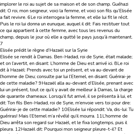
implorer le roi au sujet de sa maison et de son champ. Guéhazi
dit: O roi, mon seigneur, voici la femme, et voici son fils qu’Elisée
a fait revivre.
6
Le roi interrogea la femme, et elle lui fit le récit.
Puis le roi lui donna un eunuque, auquel il dit: Fais restituer tout
ce qui appartient à cette femme, avec tous les revenus du
champ, depuis le jour où elle a quitté le pays jusqu’à maintenant.
7
Elisée prédit le règne d’Hazaël sur la Syrie
Elisée se rendit à Damas. Ben-Hadad, roi de Syrie, était malade;
et on l’avertit, en disant: L’homme de Dieu est arrivé ici.
8
Le roi
dit à Hazaël: Prends avec toi un présent, et va au-devant de
l’homme de Dieu; consulte par lui l’Eternel, en disant: Guérirai-je
de cette maladie?
9
Hazaël alla au-devant d’Elisée, prenant avec
lui un présent, tout ce qu’il y avait de meilleur à Damas, la charge
de quarante chameaux. Lorsqu’il fut arrivé, il se présenta à lui, et
dit: Ton fils Ben-Hadad, roi de Syrie, m’envoie vers toi pour dire:
Guérirai-je de cette maladie?
10
Elisée lui répondit: Va, dis-lui: Tu
guériras! Mais l’Eternel m’a révélé qu’il mourra.
11
L’homme de
Dieu arrêta son regard sur Hazaël, et le fixa longtemps, puis il
pleura.
12
Hazaël dit: Pourquoi mon seigneur pleure-t-il? Et