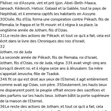
Piléser, roi d’Assyrie, vint et prit Ijjon, Abel-Beth-Maaca,
Janoach, Kédesch, Hatsor, Galaad et la Galilée, tout le pays de
Nephthali, et il emmena captifs les habitants en Assyrie.
30
Osée, fils d’Ela, forma une conspiration contre Pékach, fils de
Remalia, le frappa et le fit mourir; et il régna à sa place, la
vingtième année de Jotham, fils d’Ozias.
31
Le reste des actions de Pékach, et tout ce qu’il a fait, cela est
écrit dans le livre des Chroniques des rois d’Israël.
32
Jotham, roi de Juda
La seconde année de Pékach, fils de Remalia, roi d’Israël,
Jotham, fils d’Ozias, roi de Juda, régna.
33
Il avait vingt-cinq ans
lorsqu’il devint roi, et il régna seize ans à Jérusalem. Sa mère
s’appelait Jeruscha, fille de Tsadok.
34
Il fit ce qui est droit aux yeux de l’Eternel; il agit entièrement
comme avait agi Ozias, son père.
35
Seulement, les hauts lieux
ne disparurent point; le peuple offrait encore des sacrifices et
des parfums sur les hauts lieux. Jotham bâtit la porte supérieure
de la maison de l’Eternel.
36
Le reste des actions de Jotham, et tout ce qu’il a fait, cela