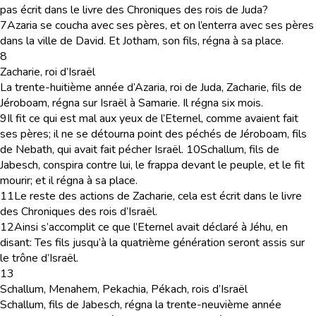
pas écrit dans le livre des Chroniques des rois de Juda?
7
Azaria se coucha avec ses pères, et on l’enterra avec ses pères
dans la ville de David. Et Jotham, son fils, régna à sa place.
8
Zacharie, roi d’Israël
La trente-huitième année d’Azaria, roi de Juda, Zacharie, fils de
Jéroboam, régna sur Israël à Samarie. Il régna six mois.
9
Il fit ce qui est mal aux yeux de l’Eternel, comme avaient fait
ses pères; il ne se détourna point des péchés de Jéroboam, fils
de Nebath, qui avait fait pécher Israël.
10
Schallum, fils de
Jabesch, conspira contre lui, le frappa devant le peuple, et le fit
mourir; et il régna à sa place.
11
Le reste des actions de Zacharie, cela est écrit dans le livre
des Chroniques des rois d’Israël.
12
Ainsi s’accomplit ce que l’Eternel avait déclaré à Jéhu, en
disant: Tes fils jusqu’à la quatrième génération seront assis sur
le trône d’Israël.
13
Schallum, Menahem, Pekachia, Pékach, rois d’Israël
Schallum, fils de Jabesch, régna la trente-neuvième année