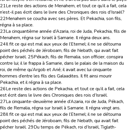
21
Le reste des actions de Menahem, et tout ce qu’il a fait, cela
n’est-il pas écrit dans le livre des Chroniques des rois d’Israël?
22
Menahem se coucha avec ses pères. Et Pekachia, son fils,
régna à sa place.
23
La cinquantième année d’Azaria, roi de Juda, Pekachia, fils de
Menahem, régna sur Israël à Samarie. Il régna deux ans.
24
Il fit ce qui est mal aux yeux de l’Eternel; il ne se détourna
point des péchés de Jéroboam, fils de Nebath, qui avait fait
pécher Israël.
25
Pékach, fils de Remalia, son officier, conspira
contre lui; il le frappa à Samarie, dans le palais de la maison du
roi, de même qu’Argob et Arié; il avait avec lui cinquante
hommes d’entre les fils des Galaadites. Il fit ainsi mourir
Pekachia, et il régna à sa place.
26
Le reste des actions de Pekachia, et tout ce qu’il a fait, cela
est écrit dans le livre des Chroniques des rois d’Israël.
27
La cinquante-deuxième année d’Azaria, roi de Juda, Pékach,
fils de Remalia, régna sur Israël à Samarie. Il régna vingt ans.
28
Il fit ce qui est mal aux yeux de l’Eternel; il ne se détourna
point des péchés de Jéroboam, fils de Nebath, qui avait fait
pécher Israël.
29
Du temps de Pékach, roi d’Israël, Tiglath-