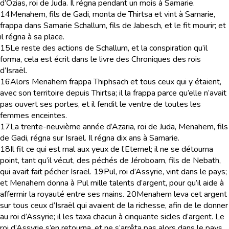
d’Ozias, roi de Juda. Il régna pendant un mois à Samarie.
14
Menahem, fils de Gadi, monta de Thirtsa et vint à Samarie,
frappa dans Samarie Schallum, fils de Jabesch, et le fit mourir; et
il régna à sa place.
15
Le reste des actions de Schallum, et la conspiration qu’il
forma, cela est écrit dans le livre des Chroniques des rois
d’Israël.
16
Alors Menahem frappa Thiphsach et tous ceux qui y étaient,
avec son territoire depuis Thirtsa; il la frappa parce qu’elle n’avait
pas ouvert ses portes, et il fendit le ventre de toutes les
femmes enceintes.
17
La trente-neuvième année d’Azaria, roi de Juda, Menahem, fils
de Gadi, régna sur Israël. Il régna dix ans à Samarie.
18
Il fit ce qui est mal aux yeux de l’Eternel; il ne se détourna
point, tant qu’il vécut, des péchés de Jéroboam, fils de Nebath,
qui avait fait pécher Israël.
19
Pul, roi d’Assyrie, vint dans le pays;
et Menahem donna à Pul mille talents d’argent, pour qu’il aide à
affermir la royauté entre ses mains.
20
Menahem leva cet argent
sur tous ceux d’Israël qui avaient de la richesse, afin de le donner
au roi d’Assyrie; il les taxa chacun à cinquante sicles d’argent. Le
roi d’Assyrie s’en retourna, et ne s’arrêta pas alors dans le pays.