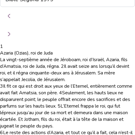
1
Azaria (Ozias), roi de Juda
La vingt-septième année de Jéroboam, roi d’Israël, Azaria, fils
d’Amatsia, roi de Juda, régna.
2
Il avait seize ans lorsqu’il devint
roi, et il régna cinquante-deux ans à Jérusalem. Sa mère
s’appelait Jecolia, de Jérusalem.
3
Il fit ce qui est droit aux yeux de l’Eternel, entièrement comme
avait fait Amatsia, son père.
4
Seulement, les hauts lieux ne
disparurent point; le peuple offrait encore des sacrifices et des
parfums sur les hauts lieux.
5
L’Eternel frappa le roi, qui fut
lépreux jusqu’au jour de sa mort et demeura dans une maison
écartée. Et Jotham, fils du roi, était à la tête de la maison et
jugeait le peuple du pays.
6
Le reste des actions d’Azaria, et tout ce qu’il a fait, cela n’est-il