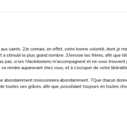
 aux saints.
2
Je connais, en effet, votre bonne volonté, dont je 
rt a stimulé le plus grand nombre.
3
J’envoie les frères, afin que l
ais pas, si les Macédoniens m’accompagnent et ne vous trouvent p
 à se rendre auparavant chez vous, et à s’occuper de votre libéralit
i sème abondamment moissonnera abondamment.
7
Que chacun donne 
e toutes ses grâces, afin que, possédant toujours en toutes cho