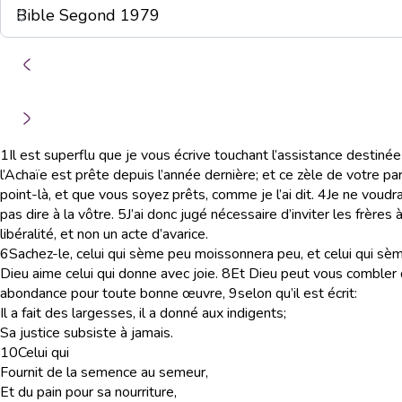
1
Il est superflu que je vous écrive touchant l’assistance destinée
l’Achaïe est prête depuis l’année dernière; et ce zèle de votre pa
point-là, et que vous soyez prêts, comme je l’ai dit.
4
Je ne voudr
pas dire à la vôtre.
5
J’ai donc jugé nécessaire d’inviter les frères
libéralité, et non un acte d’avarice.
6
Sachez-le, celui qui sème peu moissonnera peu, et celui qu
Dieu aime celui qui donne avec joie.
8
Et Dieu peut vous combler d
abondance pour toute bonne œuvre,
9
selon qu’il est écrit:
Il a fait des largesses, il a donné aux indigents;
Sa justice subsiste à jamais.
10
Celui qui
Fournit de la semence au semeur,
Et du pain pour sa nourriture,