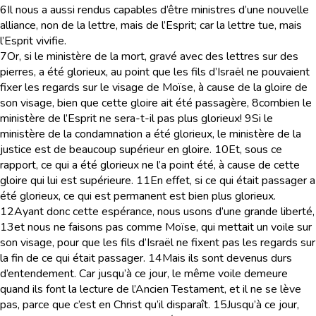
6
Il nous a aussi rendus capables d’être ministres d’une nouvelle
alliance, non de la lettre, mais de l’Esprit; car la lettre tue, mais
l’Esprit vivifie.
7
Or, si le ministère de la mort, gravé avec des lettres sur des
pierres, a été glorieux, au point que les fils d’Israël ne pouvaient
fixer les regards sur le visage de Moïse, à cause de la gloire de
son visage, bien que cette gloire ait été passagère,
8
combien le
ministère de l’Esprit ne sera-t-il pas plus glorieux!
9
Si le
ministère de la condamnation a été glorieux, le ministère de la
justice est de beaucoup supérieur en gloire.
10
Et, sous ce
rapport, ce qui a été glorieux ne l’a point été, à cause de cette
gloire qui lui est supérieure.
11
En effet, si ce qui était passager a
été glorieux, ce qui est permanent est bien plus glorieux.
12
Ayant donc cette espérance, nous usons d’une grande liberté,
13
et nous ne faisons pas comme Moïse, qui mettait un voile sur
son visage, pour que les fils d’Israël ne fixent pas les regards sur
la fin de ce qui était passager.
14
Mais ils sont devenus durs
d’entendement. Car jusqu’à ce jour, le même voile demeure
quand ils font la lecture de l’Ancien Testament, et il ne se lève
pas, parce que c’est en Christ qu’il disparaît.
15
Jusqu’à ce jour,