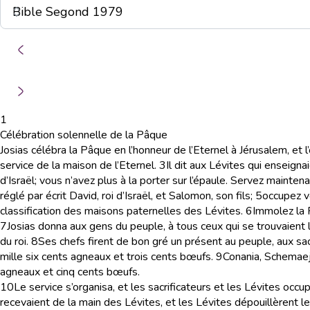
1
Célébration solennelle de la Pâque
Josias célébra la Pâque en l’honneur de l’Eternel à Jérusalem, et
service de la maison de l’Eternel.
3
Il dit aux Lévites qui enseigna
d’Israël; vous n’avez plus à la porter sur l’épaule. Servez maintena
réglé par écrit David, roi d’Israël, et Salomon, son fils;
5
occupez vo
classification des maisons paternelles des Lévites.
6
Immolez la P
7
Josias donna aux gens du peuple, à tous ceux qui se trouvaient l
du roi.
8
Ses chefs firent de bon gré un présent au peuple, aux sacr
mille six cents agneaux et trois cents bœufs.
9
Conania, Schemaeja
agneaux et cinq cents bœufs.
10
Le service s’organisa, et les sacrificateurs et les Lévites occupè
recevaient de la main des Lévites, et les Lévites dépouillèrent le