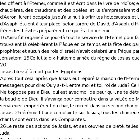
les offrent à l’Eternel, comme il est écrit dans le livre de Moïse
chaudières, des chaudrons et des poêles; et ils s’empressèrent de
d’Aaron, furent occupés jusqu’à la nuit à offrir les holocaustes et 
d’Asaph, étaient à leur place, selon l’ordre de David, d’Asaph, d’H
frères les Lévites préparèrent ce qui était pour eux.
16
Ainsi fut organisé ce jour-là tout le service de l’Eternel pour fa
trouvaient là célébrèrent la Pâque en ce temps et la fête des pai
prophète; et aucun des rois d’Israël n’avait célébré une Pâque parei
Jérusalem.
19
Ce fut la dix-huitième année du règne de Josias qu
20
Josias blessé à mort par les Egyptiens
Après tout cela, après que Josias eut réparé la maison de l’Etern
messagers pour dire: Qu’y a-t-il entre moi et toi, roi de Juda? Ce 
Ne t’oppose pas à Dieu, qui est avec moi, de peur qu’il ne te détr
la bouche de Dieu. Il s’avança pour combattre dans la vallée de 
serviteurs l’emportèrent du char, le mirent dans un second char qu
Josias.
25
Jérémie fit une complainte sur Josias; tous les chanteur
chants sont écrits dans les Complaintes.
26
Le reste des actions de Josias, et ses œuvres de piété, telles q
Juda.