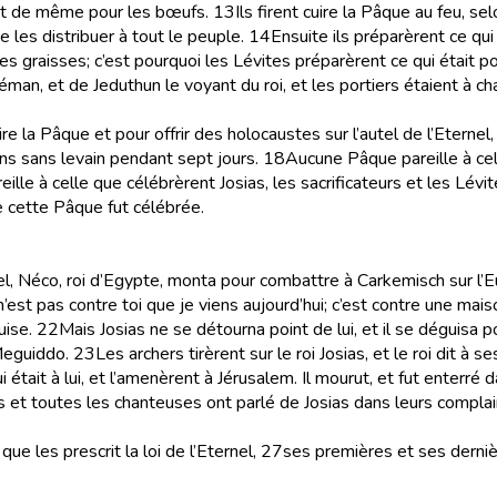
; et de même pour les bœufs.
13
Ils firent cuire la Pâque au feu, se
 les distribuer à tout le peuple.
14
Ensuite ils préparèrent ce qui é
les graisses; c’est pourquoi les Lévites préparèrent ce qui était pou
éman, et de Jeduthun le voyant du roi, et les portiers étaient à cha
ire la Pâque et pour offrir des holocaustes sur l’autel de l’Eternel, 
ns sans levain pendant sept jours.
18
Aucune Pâque pareille à cel
lle à celle que célébrèrent Josias, les sacrificateurs et les Lévite
e cette Pâque fut célébrée.
el, Néco, roi d’Egypte, monta pour combattre à Carkemisch sur l’E
n’est pas contre toi que je viens aujourd’hui; c’est contre une mai
uise.
22
Mais Josias ne se détourna point de lui, et il se déguisa 
Meguiddo.
23
Les archers tirèrent sur le roi Josias, et le roi dit à
i était à lui, et l’amenèrent à Jérusalem. Il mourut, et fut enterr
s et toutes les chanteuses ont parlé de Josias dans leurs complain
ue les prescrit la loi de l’Eternel,
27
ses premières et ses dernière