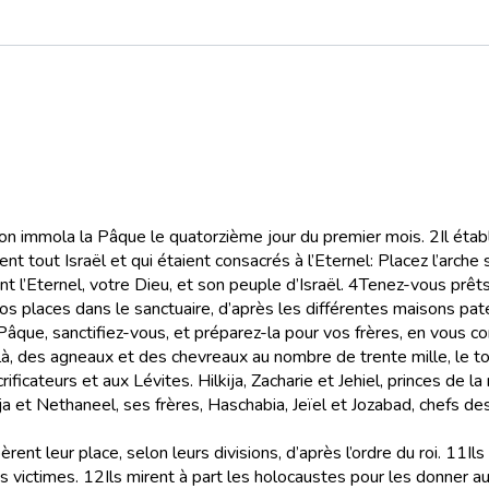
 l’on immola la Pâque le quatorzième jour du premier mois.
2
Il éta
ient tout Israël et qui étaient consacrés à l’Eternel: Placez l’arche
nt l’Eternel, votre Dieu, et son peuple d’Israël.
4
Tenez-vous prêts,
s places dans le sanctuaire, d’après les différentes maisons pater
âque, sanctifiez-vous, et préparez-la pour vos frères, en vous c
à, des agneaux et des chevreaux au nombre de trente mille, le tout
ificateurs et aux Lévites. Hilkija, Zacharie et Jehiel, princes de 
 et Nethaneel, ses frères, Haschabia, Jeïel et Jozabad, chefs de
rent leur place, selon leurs divisions, d’après l’ordre du roi.
11
Ils
s victimes.
12
Ils mirent à part les holocaustes pour les donner a