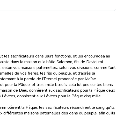
blit les sacrificateurs dans leurs fonctions, et les encouragea au
 sainte dans la maison qu’a bâtie Salomon, fils de David, roi
 selon vos maisons paternelles, selon vos divisions, comme l’ont
nelles de vos frères, les fils du peuple, et d’après la
onformant à la parole de l’Eternel prononcée par Moïse.
 pour la Pâque, et trois mille bœufs; cela fut pris sur les biens
la maison de Dieu, donnèrent aux sacrificateurs pour la Pâque deux
s Lévites, donnèrent aux Lévites pour la Pâque cinq mille
 immolèrent la Pâque; les sacrificateurs répandirent le sang qu’ils
ux différentes maisons paternelles des gens du peuple, afin qu’ils