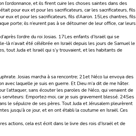
lon l’ordonnance, et ils firent cuire les choses saintes dans des
tait pour eux et pour les sacrificateurs, car les sacrificateurs, fils
r eux et pour les sacrificateurs, fils d’Aaron.
15
Les chantres, fils
que porte; ils n’eurent pas à se détourner de leur office, car leurs
d’après l’ordre du roi Josias.
17
Les enfants d’Israël qui se
le-là n’avait été célébrée en Israël depuis les jours de Samuel le
s, tout Juda et Israël qui s’y trouvaient, et les habitants de
uphrate. Josias marcha à sa rencontre;
21
et Néco lui envoya des
son avec laquelle je suis en guerre. Et Dieu m’a dit de me hâter.
pour l’attaquer, sans écouter les paroles de Néco, qui venaient de
 ses serviteurs: Emportez-moi, car je suis gravement blessé.
24
Ses
é dans le sépulcre de ses pères. Tout Juda et Jérusalem pleurèrent
tes jusqu’à ce jour, et en ont établi la coutume en Israël. Ces
s actions, cela est écrit dans le livre des rois d’Israël et de