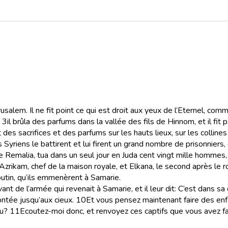
érusalem. Il ne fit point ce qui est droit aux yeux de l’Eternel, com
3
il brûla des parfums dans la vallée des fils de Hinnom, et il fit
ait des sacrifices et des parfums sur les hauts lieux, sur les colline
les Syriens le battirent et lui firent un grand nombre de prisonniers
e Remalia, tua dans un seul jour en Juda cent vingt mille hommes, t
, Azrikam, chef de la maison royale, et Elkana, le second après le ro
 butin, qu’ils emmenèrent à Samarie.
ant de l’armée qui revenait à Samarie, et il leur dit: C’est dans sa 
ontée jusqu’aux cieux.
10
Et vous pensez maintenant faire des enf
eu?
11
Ecoutez-moi donc, et renvoyez ces captifs que vous avez fait