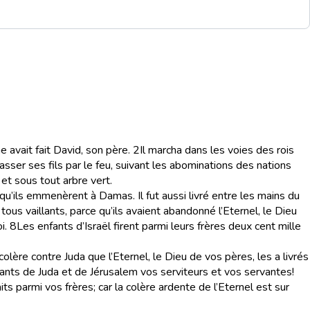
me avait fait David, son père.
2
Il marcha dans les voies des rois
 passer ses fils par le feu, suivant les abominations des nations
s et sous tout arbre vert.
, qu’ils emmenèrent à Damas. Il fut aussi livré entre les mains du
ous vaillants, parce qu’ils avaient abandonné l’Eternel, le Dieu
i.
8
Les enfants d’Israël firent parmi leurs frères deux cent mille
colère contre Juda que l’Eternel, le Dieu de vos pères, les a livrés
ants de Juda et de Jérusalem vos serviteurs et vos servantes!
s parmi vos frères; car la colère ardente de l’Eternel est sur