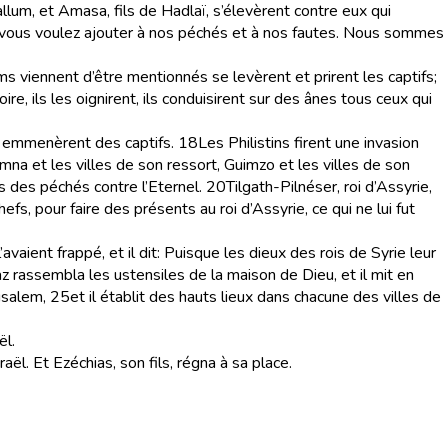
allum, et Amasa, fils de Hadlaï, s’élevèrent contre eux qui
nel, vous voulez ajouter à nos péchés et à nos fautes. Nous sommes
 viennent d’être mentionnés se levèrent et prirent les captifs;
ire, ils les oignirent, ils conduisirent sur des ânes tous ceux qui
t emmenèrent des captifs.
18
Les Philistins firent une invasion
imna et les villes de son ressort, Guimzo et les villes de son
is des péchés contre l’Eternel.
20
Tilgath-Pilnéser, roi d’Assyrie,
efs, pour faire des présents au roi d’Assyrie, ce qui ne lui fut
’avaient frappé, et il dit: Puisque les dieux des rois de Syrie leur
z rassembla les ustensiles de la maison de Dieu, et il mit en
usalem,
25
et il établit des hauts lieux dans chacune des villes de
ël.
aël. Et Ezéchias, son fils, régna à sa place.