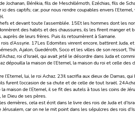
 de Jochanan, Bérékia, fils de Meschillémoth, Ezéchias, fils de Sch
rer ici des captifs; car, pour nous rendre coupables envers l’Eter
l.
chefs et devant toute l’assemblée.
15
Et les hommes dont les noms
 donnèrent des habits et des chaussures, ils les firent manger et bo
rs, auprès de leurs frères. Puis ils retournèrent à Samarie.
rois d’Assyrie.
17
Les Edomites vinrent encore, battirent Juda, e
Schémesch, Ajalon, Guedéroth, Soco et les villes de son ressort, Th
 d’Achaz, roi d’Israël, qui avait jeté le désordre dans Juda et comm
z dépouilla la maison de l’Eternel, la maison du roi et celle des ch
 l’Eternel, lui, le roi Achaz.
23
Il sacrifia aux dieux de Damas, qui l
ils furent l’occasion de sa chute et de celle de tout Israël.
24
Acha
la maison de l’Eternel, il se fit des autels à tous les coins de Jér
el, le Dieu de ses pères.
s dernières, cela est écrit dans le livre des rois de Juda et d’Isra
 Jérusalem, car on ne le mit point dans les sépulcres des rois d’Isr