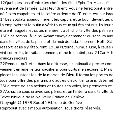
12
Quelques-uns d’entre les chefs des fils d’Ephraïm, Azaria, fils
revenaient de l’armée,
13
et leur dirent: Vous ne ferez point ent
déjà bien coupables, et la colère ardente de l’Eternel est sur Israë
14
Les soldats abandonnèrent les captifs et le butin devant les 
ils employèrent le butin à vêtir tous ceux qui étaient nus, ils leur
étaient fatigués, et ils les menèrent à Jéricho, la ville des palmie
16
En ce temps-là, le roi Achaz envoya demander du secours aux 
dans les villes de la plaine et du midi de Juda; ils prirent Beth-
ressort, et ils s’y établirent.
19
Car l’Eternel humilia Juda, à cause
vint contre lui, le traita en ennemi, et ne le soutint pas.
21
Car Acha
d’aucun secours.
22
Pendant qu’il était dans la détresse, il continuait à pécher contre
viennent en aide, je leur sacrifierai pour qu’ils me secourent. Mais 
pièces les ustensiles de la maison de Dieu. Il ferma les portes de 
Juda pour offrir des parfums à d’autres dieux. Il irrita ainsi l’Etern
26
Le reste de ses actions et toutes ses voies, les premières et le
27
Achaz se coucha avec ses pères, et on l’enterra dans la ville de
Texte biblique de la Nouvelle Edition de Genève
Copyright © 1979 Société Biblique de Genève
Reproduit avec aimable autorisation. Tous droits réservés.