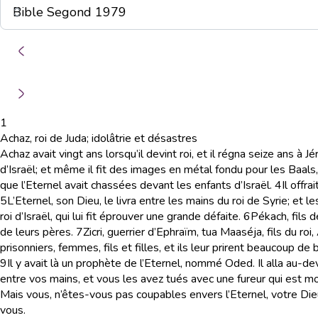
1
Achaz, roi de Juda; idolâtrie et désastres
Achaz avait vingt ans lorsqu’il devint roi, et il régna seize ans à J
d’Israël; et même il fit des images en métal fondu pour les Baals,
que l’Eternel avait chassées devant les enfants d’Israël.
4
Il offr
5
L’Eternel, son Dieu, le livra entre les mains du roi de Syrie; et 
roi d’Israël, qui lui fit éprouver une grande défaite.
6
Pékach, fils d
de leurs pères.
7
Zicri, guerrier d’Ephraïm, tua Maaséja, fils du roi
prisonniers, femmes, fils et filles, et ils leur prirent beaucoup de
9
Il y avait là un prophète de l’Eternel, nommé Oded. Il alla au-dev
entre vos mains, et vous les avez tués avec une fureur qui est m
Mais vous, n’êtes-vous pas coupables envers l’Eternel, votre Di
vous.