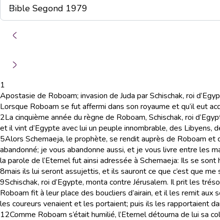
1
Apostasie de Roboam; invasion de Juda par Schischak, roi d’Egy
Lorsque Roboam se fut affermi dans son royaume et qu’il eut acquis 
2
La cinquième année du règne de Roboam, Schischak, roi d’Egypte
et il vint d’Egypte avec lui un peuple innombrable, des Libyens, 
5
Alors Schemaeja, le prophète, se rendit auprès de Roboam et des 
abandonné; je vous abandonne aussi, et je vous livre entre les m
la parole de l’Eternel fut ainsi adressée à Schemaeja: Ils se sont 
8
mais ils lui seront assujettis, et ils sauront ce que c’est que m
9
Schischak, roi d’Egypte, monta contre Jérusalem. Il prit les trésors
Roboam fit à leur place des boucliers d’airain, et il les remit aux 
les coureurs venaient et les portaient; puis ils les rapportaient 
12
Comme Roboam s’était humilié, l’Eternel détourna de lui sa col