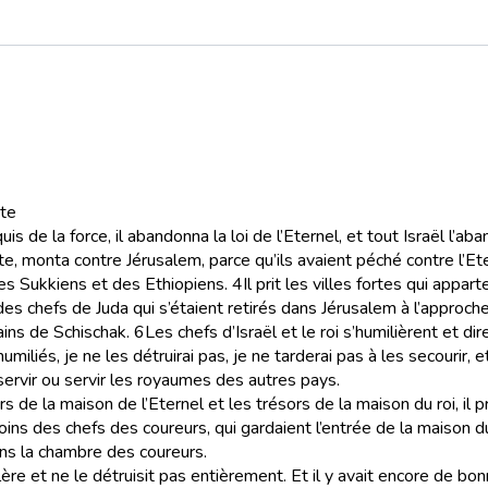
pte
de la force, il abandonna la loi de l’Eternel, et tout Israël l’aba
, monta contre Jérusalem, parce qu’ils avaient péché contre l’Ete
des Sukkiens et des Ethiopiens.
4
Il prit les villes fortes qui appar
chefs de Juda qui s’étaient retirés dans Jérusalem à l’approche de
ains de Schischak.
6
Les chefs d’Israël et le roi s’humilièrent et dir
humiliés, je ne les détruirai pas, je ne tarderai pas à les secourir
e servir ou servir les royaumes des autres pays.
 de la maison de l’Eternel et les trésors de la maison du roi, il pri
soins des chefs des coureurs, qui gardaient l’entrée de la maison du
dans la chambre des coureurs.
ère et ne le détruisit pas entièrement. Et il y avait encore de bo