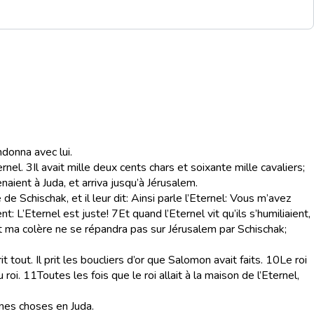
ndonna avec lui.
rnel.
3
Il avait mille deux cents chars et soixante mille cavaliers;
tenaient à Juda, et arriva jusqu’à Jérusalem.
 Schischak, et il leur dit: Ainsi parle l’Eternel: Vous m’avez
ent: L’Eternel est juste!
7
Et quand l’Eternel vit qu’ils s’humiliaient,
, et ma colère ne se répandra pas sur Jérusalem par Schischak;
t tout. Il prit les boucliers d’or que Salomon avait faits.
10
Le roi
 roi.
11
Toutes les fois que le roi allait à la maison de l’Eternel,
nnes choses en Juda.