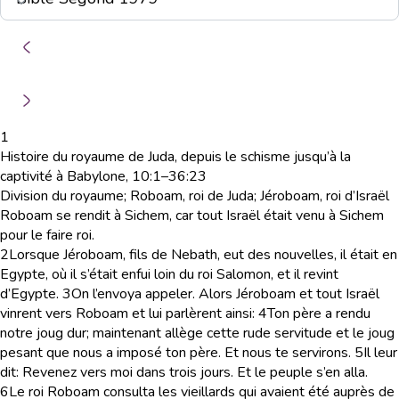
1
Histoire du royaume de Juda, depuis le schisme jusqu’à la
captivité à Babylone, 10:1–36:23
Division du royaume; Roboam, roi de Juda; Jéroboam, roi d’Israël
Roboam se rendit à Sichem, car tout Israël était venu à Sichem
pour le faire roi.
2
Lorsque Jéroboam, fils de Nebath, eut des nouvelles, il était en
Egypte, où il s’était enfui loin du roi Salomon, et il revint
d’Egypte.
3
On l’envoya appeler. Alors Jéroboam et tout Israël
vinrent vers Roboam et lui parlèrent ainsi:
4
Ton père a rendu
notre joug dur; maintenant allège cette rude servitude et le joug
pesant que nous a imposé ton père. Et nous te servirons.
5
Il leur
dit: Revenez vers moi dans trois jours. Et le peuple s’en alla.
6
Le roi Roboam consulta les vieillards qui avaient été auprès de