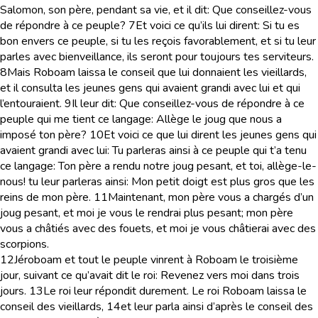
Salomon, son père, pendant sa vie, et il dit: Que conseillez-vous
de répondre à ce peuple?
7
Et voici ce qu’ils lui dirent: Si tu es
bon envers ce peuple, si tu les reçois favorablement, et si tu leur
parles avec bienveillance, ils seront pour toujours tes serviteurs.
8
Mais Roboam laissa le conseil que lui donnaient les vieillards,
et il consulta les jeunes gens qui avaient grandi avec lui et qui
l’entouraient.
9
Il leur dit: Que conseillez-vous de répondre à ce
peuple qui me tient ce langage: Allège le joug que nous a
imposé ton père?
10
Et voici ce que lui dirent les jeunes gens qui
avaient grandi avec lui: Tu parleras ainsi à ce peuple qui t’a tenu
ce langage: Ton père a rendu notre joug pesant, et toi, allège-le-
nous! tu leur parleras ainsi: Mon petit doigt est plus gros que les
reins de mon père.
11
Maintenant, mon père vous a chargés d’un
joug pesant, et moi je vous le rendrai plus pesant; mon père
vous a châtiés avec des fouets, et moi je vous châtierai avec des
scorpions.
12
Jéroboam et tout le peuple vinrent à Roboam le troisième
jour, suivant ce qu’avait dit le roi: Revenez vers moi dans trois
jours.
13
Le roi leur répondit durement. Le roi Roboam laissa le
conseil des vieillards,
14
et leur parla ainsi d’après le conseil des