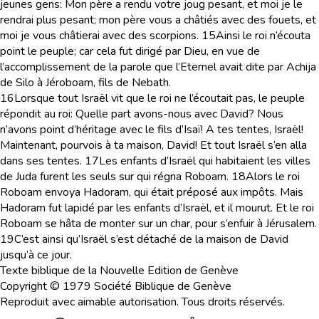
jeunes gens: Mon père a rendu votre joug pesant, et moi je le
rendrai plus pesant; mon père vous a châtiés avec des fouets, et
moi je vous châtierai avec des scorpions.
15
Ainsi le roi n’écouta
point le peuple; car cela fut dirigé par Dieu, en vue de
l’accomplissement de la parole que l’Eternel avait dite par Achija
de Silo à Jéroboam, fils de Nebath.
16
Lorsque tout Israël vit que le roi ne l’écoutait pas, le peuple
répondit au roi: Quelle part avons-nous avec David? Nous
n’avons point d’héritage avec le fils d’Isaï! A tes tentes, Israël!
Maintenant, pourvois à ta maison, David! Et tout Israël s’en alla
dans ses tentes.
17
Les enfants d’Israël qui habitaient les villes
de Juda furent les seuls sur qui régna Roboam.
18
Alors le roi
Roboam envoya Hadoram, qui était préposé aux impôts. Mais
Hadoram fut lapidé par les enfants d’Israël, et il mourut. Et le roi
Roboam se hâta de monter sur un char, pour s’enfuir à Jérusalem.
19
C’est ainsi qu’Israël s’est détaché de la maison de David
jusqu’à ce jour.
Texte biblique de la Nouvelle Edition de Genève
Copyright © 1979 Société Biblique de Genève
Reproduit avec aimable autorisation. Tous droits réservés.