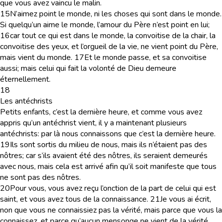
que vous avez vaincu le malin.
15
N’aimez point le monde, ni les choses qui sont dans le monde.
Si quelqu’un aime le monde, l’amour du Père n’est point en lui;
16
car tout ce qui est dans le monde, la convoitise de la chair, la
convoitise des yeux, et l’orgueil de la vie, ne vient point du Père,
mais vient du monde.
17
Et le monde passe, et sa convoitise
aussi; mais celui qui fait la volonté de Dieu demeure
éternellement.
18
Les antéchrists
Petits enfants, c’est la dernière heure, et comme vous avez
appris qu’un antéchrist vient, il y a maintenant plusieurs
antéchrists: par là nous connaissons que c’est la dernière heure.
19
Ils sont sortis du milieu de nous, mais ils n’étaient pas des
nôtres; car s’ils avaient été des nôtres, ils seraient demeurés
avec nous, mais cela est arrivé afin qu’il soit manifeste que tous
ne sont pas des nôtres.
20
Pour vous, vous avez reçu l’onction de la part de celui qui est
saint, et vous avez tous de la connaissance.
21
Je vous ai écrit,
non que vous ne connaissiez pas la vérité, mais parce que vous la
connaissez, et parce qu’aucun mensonge ne vient de la vérité.