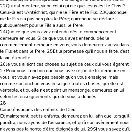
22
Qui est menteur, sinon celui qui nie que Jésus est le Christ?
Celui-là est l’Antéchrist, qui nie le Père et le Fils.
23
Quiconque
nie le Fils n’a pas non plus le Père; quiconque se déclare
publiquement pour le Fils a aussi le Père.
24
Que ce que vous avez entendu dès le commencement
demeure en vous. Si ce que vous avez entendu dès le
commencement demeure en vous, vous demeurerez aussi dans
le Fils et dans le Père.
25
Et la promesse qu’il nous a faite, c’est
la vie éternelle.
26
Je vous ai écrit ces choses au sujet de ceux qui vous égarent.
27
Pour vous, l’onction que vous avez reçue de lui demeure en
vous, et vous n’avez pas besoin qu’on vous enseigne; mais
comme son onction vous enseigne toutes choses, qu’elle est
véritable, et qu’elle n’est point un mensonge, demeurez en lui
selon les enseignements qu’elle vous a donnés.
28
Caractéristiques des enfants de Dieu
Et maintenant, petits enfants, demeurez en lui, afin que, lorsqu’il
paraîtra, nous ayons de l’assurance, et qu’à son avènement nous
n’ayons pas la honte d’être éloignés de lui.
29
Si vous savez qu’il