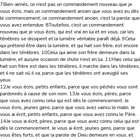
7
Bien-aimés, ce n’est pas un commandement nouveau que je
vous écris, mais un commandement ancien que vous avez eu dès
le commencement; ce commandement ancien, c’est la parole que
vous avez entendue.
8
Toutefois, c’est un commandement
nouveau que je vous écris, qui est vrai en lui et en vous, car les
ténèbres se dissipent et la lumière véritable paraît déjà.
9
Celui
qui prétend être dans la lumière, et qui hait son frère, est encore
dans les ténèbres.
10
Celui qui aime son frère demeure dans la
lumière, et aucune occasion de chute n’est en lui.
11
Mais celui qui
hait son frère est dans les ténèbres, il marche dans les ténèbres,
et il ne sait où il va, parce que les ténèbres ont aveuglé ses
yeux.
12
Je vous écris, petits enfants, parce que vos péchés vous sont
pardonnés à cause de son nom.
13
Je vous écris, pères, parce
que vous avez connu celui qui est dès le commencement. Je
vous écris, jeunes gens, parce que vous avez vaincu le malin. Je
vous ai écrit, petits enfants, parce que vous avez connu le Père.
14
Je vous ai écrit, pères, parce que vous avez connu celui qui est
dès le commencement. Je vous ai écrit, jeunes gens, parce que
vous êtes forts, et que la parole de Dieu demeure en vous, et