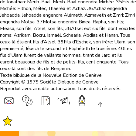
de Jonathan: Merib-Baal. Merib-Baal engendra Michée.
35
Fils de
Michée: Pithon, Mélec, Thaeréa et Achaz.
36
Achaz engendra
Jehoadda; Jehoadda engendra Alémeth, Azmaveth et Zimri; Zimri
engendra Motsa;
37
Motsa engendra Binea. Rapha, son fils;
Eleasa, son fils; Atsel, son fils;
38
Atsel eut six fils, dont voici les
noms: Azrikam, Bocru, Ismaël, Schearia, Abdias et Hanan. Tous
ceux-là étaient fils d’Atsel.
39
Fils d’Eschek, son frère: Ulam, son
premier-né, Jéusch le second, et Eliphéleth le troisième.
40
Les
fils d’Ulam furent de vaillants hommes, tirant de l’arc; et ils
eurent beaucoup de fils et de petits-fils, cent cinquante. Tous
ceux-là sont des fils de Benjamin.
Texte biblique de la Nouvelle Edition de Genève
Copyright © 1979 Société Biblique de Genève
Reproduit avec aimable autorisation. Tous droits réservés.