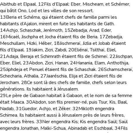
Abithub et Elpaal.
12
Fils d’Elpaal: Eber, Mischeam, et Schémer,
qui bâtit Ono, Lod et les villes de son ressort.
13
Beria et Schéma, qui étaient chefs de famille parmi les
habitants d’Ajalon, mirent en fuite les habitants de Gath.
14
Achjo, Schaschak, Jerémoth,
15
Zebadja, Arad, Eder,
16
Micaël, Jischpha et Jocha étaient fils de Beria.
17
Zebadja,
Meschullam, Hizki, Héber,
18
Jischmeraï, Jizlia et Jobab étaient
fils d’Elpaal.
19
Jakim, Zicri, Zabdi,
20
Eliénaï, Tsilthaï, Eliel,
21
Adaja, Beraja et Schimrath étaient fils de Schimeï.
22
Jischpan,
Eber, Eliel,
23
Abdon, Zicri, Hanan,
24
Hanania, Elam, Anthothija,
25
Jiphdeja et Penuel étaient fils de Schaschak.
26
Schamscheraï,
Schecharia, Athalia,
27
Jaaréschia, Elija et Zicri étaient fils de
Jerocham.
28
Ce sont là des chefs de famille, chefs selon leurs
générations. Ils habitaient à Jérusalem.
29
Le père de Gabaon habitait à Gabaon, et le nom de sa femme
était Maaca.
30
Abdon, son fils premier-né, puis Tsur, Kis, Baal,
Nadab,
31
Guedor, Achjo, et Zéker.
32
Mikloth engendra
Schimea. Ils habitaient aussi à Jérusalem près de leurs frères,
avec leurs frères.
33
Ner engendra Kis; Kis engendra Saül; Saül
engendra Jonathan, Malki-Schua, Abinadab et Eschbaal.
34
Fils