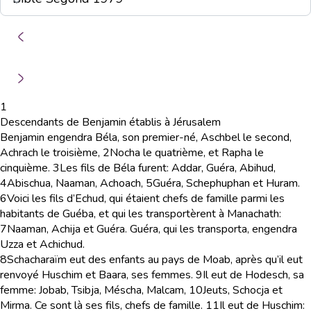
1
Descendants de Benjamin établis à Jérusalem
Benjamin engendra Béla, son premier-né, Aschbel le second,
Achrach le troisième,
2
Nocha le quatrième, et Rapha le
cinquième.
3
Les fils de Béla furent: Addar, Guéra, Abihud,
4
Abischua, Naaman, Achoach,
5
Guéra, Schephuphan et Huram.
6
Voici les fils d’Echud, qui étaient chefs de famille parmi les
habitants de Guéba, et qui les transportèrent à Manachath:
7
Naaman, Achija et Guéra. Guéra, qui les transporta, engendra
Uzza et Achichud.
8
Schacharaïm eut des enfants au pays de Moab, après qu’il eut
renvoyé Huschim et Baara, ses femmes.
9
Il eut de Hodesch, sa
femme: Jobab, Tsibja, Méscha, Malcam,
10
Jeuts, Schocja et
Mirma. Ce sont là ses fils, chefs de famille.
11
Il eut de Huschim: