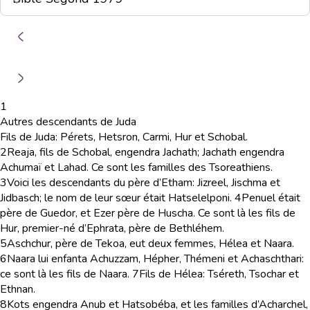
1
Autres descendants de Juda
Fils de Juda: Pérets, Hetsron, Carmi, Hur et Schobal.
2
Reaja, fils de Schobal, engendra Jachath; Jachath engendra
Achumaï et Lahad. Ce sont les familles des Tsoreathiens.
3
Voici les descendants du père d’Etham: Jizreel, Jischma et
Jidbasch; le nom de leur sœur était Hatselelponi.
4
Penuel était
père de Guedor, et Ezer père de Huscha. Ce sont là les fils de
Hur, premier-né d’Ephrata, père de Bethléhem.
5
Aschchur, père de Tekoa, eut deux femmes, Hélea et Naara.
6
Naara lui enfanta Achuzzam, Hépher, Thémeni et Achaschthari:
ce sont là les fils de Naara.
7
Fils de Hélea: Tséreth, Tsochar et
Ethnan.
8
Kots engendra Anub et Hatsobéba, et les familles d’Acharchel,