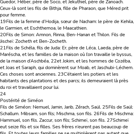
Guedor, Héber, père de Soco, et Jekuthiel, père de Zanoach.
Ceux-là sont les fils de Bithja, fille de Pharaon, que Méred prit
pour femme.
19
Fils de la femme d’Hodija, sœur de Nacham: le père de Kehila,
le Garmien, et Eschthemoa, le Maacathien.
20
Fils de Simon: Amnon, Rinna, Ben-Hanan et Thilon. Fils de
Jischeï: Zocheth et Ben-Zocheth.
21
Fils de Schéla, fils de Juda: Er, père de Léca, Laeda, père de
Maréscha, et les familles de la maison où l’on travaille le byssus,
de la maison d’Aschbéa,
22
et Jokim, et les hommes de Cozéba,
et Joas et Saraph, qui dominèrent sur Moab, et Jaschubi-Léchem.
Ces choses sont anciennes.
23
C’étaient les potiers et les
habitants des plantations et des parcs; ils demeuraient là près
du roi et travaillaient pour lui.
24
Postérité de Siméon
Fils de Siméon: Nemuel, Jamin, Jarib, Zérach, Saül.
25
Fils de Saül:
Schallum. Mibsam, son fils; Mischma, son fils.
26
Fils de Mischma:
Hammuel, son fils. Zaccur, son fils; Schimeï, son fils.
27
Schimeï
eut seize fils et six filles. Ses frères n’eurent pas beaucoup de
fils. Et toutes leurs familles ne se multiplièrent pas autant que