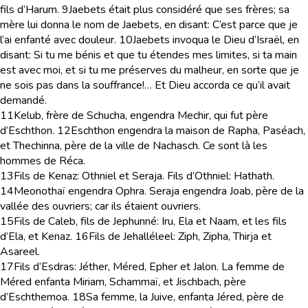
fils d’Harum.
9
Jaebets était plus considéré que ses frères; sa
mère lui donna le nom de Jaebets, en disant: C’est parce que je
l’ai enfanté avec douleur.
10
Jaebets invoqua le Dieu d’Israël, en
disant: Si tu me bénis et que tu étendes mes limites, si ta main
est avec moi, et si tu me préserves du malheur, en sorte que je
ne sois pas dans la souffrance!… Et Dieu accorda ce qu’il avait
demandé.
11
Kelub, frère de Schucha, engendra Mechir, qui fut père
d’Eschthon.
12
Eschthon engendra la maison de Rapha, Paséach,
et Thechinna, père de la ville de Nachasch. Ce sont là les
hommes de Réca.
13
Fils de Kenaz: Othniel et Seraja. Fils d’Othniel: Hathath.
14
Meonothaï engendra Ophra. Seraja engendra Joab, père de la
vallée des ouvriers; car ils étaient ouvriers.
15
Fils de Caleb, fils de Jephunné: Iru, Ela et Naam, et les fils
d’Ela, et Kenaz.
16
Fils de Jehalléleel: Ziph, Zipha, Thirja et
Asareel.
17
Fils d’Esdras: Jéther, Méred, Epher et Jalon. La femme de
Méred enfanta Miriam, Schammaï, et Jischbach, père
d’Eschthemoa.
18
Sa femme, la Juive, enfanta Jéred, père de