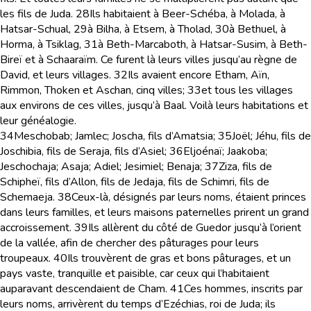
les fils de Juda.
28
Ils habitaient à Beer-Schéba, à Molada, à
Hatsar-Schual,
29
à Bilha, à Etsem, à Tholad,
30
à Bethuel, à
Horma, à Tsiklag,
31
à Beth-Marcaboth, à Hatsar-Susim, à Beth-
Bireï et à Schaaraïm. Ce furent là leurs villes jusqu’au règne de
David, et leurs villages.
32
Ils avaient encore Etham, Aïn,
Rimmon, Thoken et Aschan, cinq villes;
33
et tous les villages
aux environs de ces villes, jusqu’à Baal. Voilà leurs habitations et
leur généalogie.
34
Meschobab; Jamlec; Joscha, fils d’Amatsia;
35
Joël; Jéhu, fils de
Joschibia, fils de Seraja, fils d’Asiel;
36
Eljoénaï; Jaakoba;
Jeschochaja; Asaja; Adiel; Jesimiel; Benaja;
37
Ziza, fils de
Schipheï, fils d’Allon, fils de Jedaja, fils de Schimri, fils de
Schemaeja.
38
Ceux-là, désignés par leurs noms, étaient princes
dans leurs familles, et leurs maisons paternelles prirent un grand
accroissement.
39
Ils allèrent du côté de Guedor jusqu’à l’orient
de la vallée, afin de chercher des pâturages pour leurs
troupeaux.
40
Ils trouvèrent de gras et bons pâturages, et un
pays vaste, tranquille et paisible, car ceux qui l’habitaient
auparavant descendaient de Cham.
41
Ces hommes, inscrits par
leurs noms, arrivèrent du temps d’Ezéchias, roi de Juda; ils