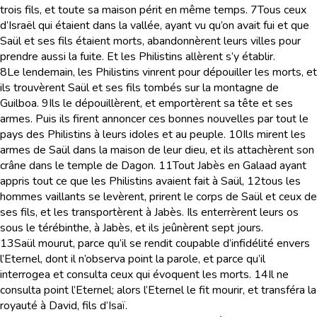
trois fils, et toute sa maison périt en même temps.
7
Tous ceux
d’Israël qui étaient dans la vallée, ayant vu qu’on avait fui et que
Saül et ses fils étaient morts, abandonnèrent leurs villes pour
prendre aussi la fuite. Et les Philistins allèrent s’y établir.
8
Le lendemain, les Philistins vinrent pour dépouiller les morts, et
ils trouvèrent Saül et ses fils tombés sur la montagne de
Guilboa.
9
Ils le dépouillèrent, et emportèrent sa tête et ses
armes. Puis ils firent annoncer ces bonnes nouvelles par tout le
pays des Philistins à leurs idoles et au peuple.
10
Ils mirent les
armes de Saül dans la maison de leur dieu, et ils attachèrent son
crâne dans le temple de Dagon.
11
Tout Jabès en Galaad ayant
appris tout ce que les Philistins avaient fait à Saül,
12
tous les
hommes vaillants se levèrent, prirent le corps de Saül et ceux de
ses fils, et les transportèrent à Jabès. Ils enterrèrent leurs os
sous le térébinthe, à Jabès, et ils jeûnèrent sept jours.
13
Saül mourut, parce qu’il se rendit coupable d’infidélité envers
l’Eternel, dont il n’observa point la parole, et parce qu’il
interrogea et consulta ceux qui évoquent les morts.
14
Il ne
consulta point l’Eternel; alors l’Eternel le fit mourir, et transféra la
royauté à David, fils d’Isaï.