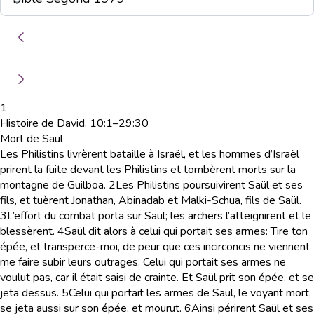
1
Histoire de David, 10:1–29:30
Mort de Saül
Les Philistins livrèrent bataille à Israël, et les hommes d’Israël
prirent la fuite devant les Philistins et tombèrent morts sur la
montagne de Guilboa.
2
Les Philistins poursuivirent Saül et ses
fils, et tuèrent Jonathan, Abinadab et Malki-Schua, fils de Saül.
3
L’effort du combat porta sur Saül; les archers l’atteignirent et le
blessèrent.
4
Saül dit alors à celui qui portait ses armes: Tire ton
épée, et transperce-moi, de peur que ces incirconcis ne viennent
me faire subir leurs outrages. Celui qui portait ses armes ne
voulut pas, car il était saisi de crainte. Et Saül prit son épée, et se
jeta dessus.
5
Celui qui portait les armes de Saül, le voyant mort,
se jeta aussi sur son épée, et mourut.
6
Ainsi périrent Saül et ses