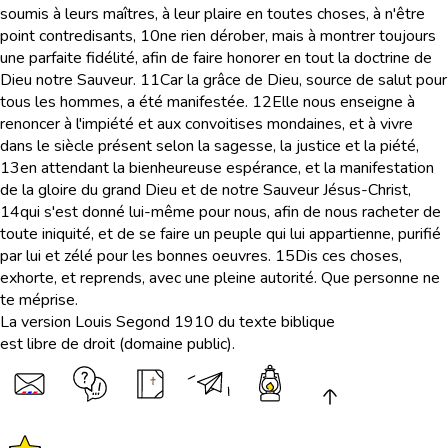
soumis à leurs maîtres, à leur plaire en toutes choses, à n'être
point contredisants,
10
ne rien dérober, mais à montrer toujours
une parfaite fidélité, afin de faire honorer en tout la doctrine de
Dieu notre Sauveur.
11
Car la grâce de Dieu, source de salut pour
tous les hommes, a été manifestée.
12
Elle nous enseigne à
renoncer à l'impiété et aux convoitises mondaines, et à vivre
dans le siècle présent selon la sagesse, la justice et la piété,
13
en attendant la bienheureuse espérance, et la manifestation
de la gloire du grand Dieu et de notre Sauveur Jésus-Christ,
14
qui s'est donné lui-même pour nous, afin de nous racheter de
toute iniquité, et de se faire un peuple qui lui appartienne, purifié
par lui et zélé pour les bonnes oeuvres.
15
Dis ces choses,
exhorte, et reprends, avec une pleine autorité. Que personne ne
te méprise.
La version Louis Segond 1910 du texte biblique
est libre de droit (domaine public).