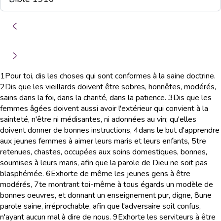
1
Pour toi, dis les choses qui sont conformes à la saine doctrine.
2
Dis que les vieillards doivent être sobres, honnêtes, modérés,
sains dans la foi, dans la charité, dans la patience.
3
Dis que les
femmes âgées doivent aussi avoir l'extérieur qui convient à la
sainteté, n'être ni médisantes, ni adonnées au vin; qu'elles
doivent donner de bonnes instructions,
4
dans le but d'apprendre
aux jeunes femmes à aimer leurs maris et leurs enfants,
5
tre
retenues, chastes, occupées aux soins domestiques, bonnes,
soumises à leurs maris, afin que la parole de Dieu ne soit pas
blasphémée.
6
Exhorte de même les jeunes gens à être
modérés,
7
te montrant toi-même à tous égards un modèle de
bonnes oeuvres, et donnant un enseignement pur, digne,
8
une
parole saine, irréprochable, afin que l'adversaire soit confus,
n'ayant aucun mal à dire de nous.
9
Exhorte les serviteurs à être