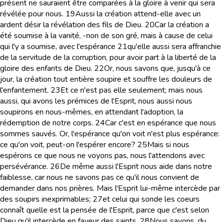
présent ne sauraient être comparées à la gloire à venir qui sera
révélée pour nous.
19
Aussi la création attend-elle avec un
ardent désir la révélation des fils de Dieu.
20
Car la création a
été soumise à la vanité, -non de son gré, mais à cause de celui
qui l'y a soumise, avec l'espérance
21
qu'elle aussi sera affranchie
de la servitude de la corruption, pour avoir part à la liberté de la
gloire des enfants de Dieu.
22
Or, nous savons que, jusqu'à ce
jour, la création tout entière soupire et souffre les douleurs de
l'enfantement.
23
Et ce n'est pas elle seulement; mais nous
aussi, qui avons les prémices de l'Esprit, nous aussi nous
soupirons en nous-mêmes, en attendant l'adoption, la
rédemption de notre corps.
24
Car c'est en espérance que nous
sommes sauvés. Or, l'espérance qu'on voit n'est plus espérance:
ce qu'on voit, peut-on l'espérer encore?
25
Mais si nous
espérons ce que nous ne voyons pas, nous l'attendons avec
persévérance.
26
De même aussi l'Esprit nous aide dans notre
faiblesse, car nous ne savons pas ce qu'il nous convient de
demander dans nos prières. Mais l'Esprit lui-même intercède par
des soupirs inexprimables;
27
et celui qui sonde les coeurs
connaît quelle est la pensée de l'Esprit, parce que c'est selon
Dieu qu'il intercède en faveur des saints.
28
Nous savons, du