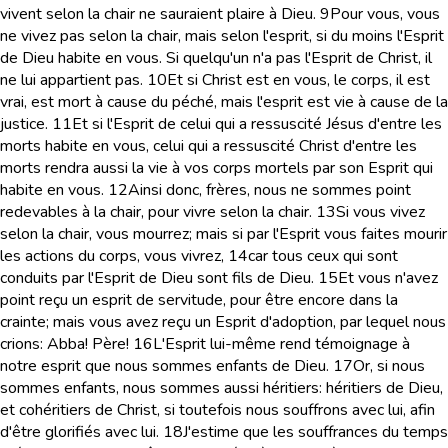
vivent selon la chair ne sauraient plaire à Dieu.
9
Pour vous, vous
ne vivez pas selon la chair, mais selon l'esprit, si du moins l'Esprit
de Dieu habite en vous. Si quelqu'un n'a pas l'Esprit de Christ, il
ne lui appartient pas.
10
Et si Christ est en vous, le corps, il est
vrai, est mort à cause du péché, mais l'esprit est vie à cause de la
justice.
11
Et si l'Esprit de celui qui a ressuscité Jésus d'entre les
morts habite en vous, celui qui a ressuscité Christ d'entre les
morts rendra aussi la vie à vos corps mortels par son Esprit qui
habite en vous.
12
Ainsi donc, frères, nous ne sommes point
redevables à la chair, pour vivre selon la chair.
13
Si vous vivez
selon la chair, vous mourrez; mais si par l'Esprit vous faites mourir
les actions du corps, vous vivrez,
14
car tous ceux qui sont
conduits par l'Esprit de Dieu sont fils de Dieu.
15
Et vous n'avez
point reçu un esprit de servitude, pour être encore dans la
crainte; mais vous avez reçu un Esprit d'adoption, par lequel nous
crions: Abba! Père!
16
L'Esprit lui-même rend témoignage à
notre esprit que nous sommes enfants de Dieu.
17
Or, si nous
sommes enfants, nous sommes aussi héritiers: héritiers de Dieu,
et cohéritiers de Christ, si toutefois nous souffrons avec lui, afin
d'être glorifiés avec lui.
18
J'estime que les souffrances du temps