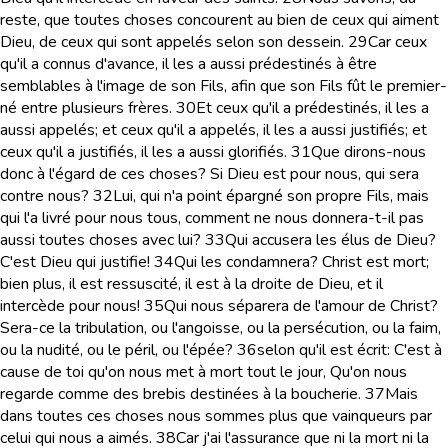
reste, que toutes choses concourent au bien de ceux qui aiment
Dieu, de ceux qui sont appelés selon son dessein.
29
Car ceux
qu'il a connus d'avance, il les a aussi prédestinés à être
semblables à l'image de son Fils, afin que son Fils fût le premier-
né entre plusieurs frères.
30
Et ceux qu'il a prédestinés, il les a
aussi appelés; et ceux qu'il a appelés, il les a aussi justifiés; et
ceux qu'il a justifiés, il les a aussi glorifiés.
31
Que dirons-nous
donc à l'égard de ces choses? Si Dieu est pour nous, qui sera
contre nous?
32
Lui, qui n'a point épargné son propre Fils, mais
qui l'a livré pour nous tous, comment ne nous donnera-t-il pas
aussi toutes choses avec lui?
33
Qui accusera les élus de Dieu?
C'est Dieu qui justifie!
34
Qui les condamnera? Christ est mort;
bien plus, il est ressuscité, il est à la droite de Dieu, et il
intercède pour nous!
35
Qui nous séparera de l'amour de Christ?
Sera-ce la tribulation, ou l'angoisse, ou la persécution, ou la faim,
ou la nudité, ou le péril, ou l'épée?
36
selon qu'il est écrit: C'est à
cause de toi qu'on nous met à mort tout le jour, Qu'on nous
regarde comme des brebis destinées à la boucherie.
37
Mais
dans toutes ces choses nous sommes plus que vainqueurs par
celui qui nous a aimés.
38
Car j'ai l'assurance que ni la mort ni la