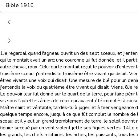
1
Je regardai, quand l'agneau ouvrit un des sept sceaux, et j'enten
qui le montait avait un arc; une couronne lui fut donnée, et il parti
autre cheval, roux. Celui qui le montait reçut le pouvoir d'enleve
troisième sceau, j'entendis le troisième être vivant qui disait: Vien
êtres vivants une voix qui disait: Une mesure de blé pour un denier
j'entendis la voix du quatrième être vivant qui disait: Viens.
8
Je r
Le pouvoir leur fut donné sur le quart de la terre, pour faire périr
vis sous l'autel les âmes de ceux qui avaient été immolés à caus
Maître saint et véritable, tardes-tu à juger, et à tirer vengeance 
quelque temps encore, jusqu'à ce que fût complet le nombre de 
sceau; et il y eut un grand tremblement de terre, le soleil devint
figuier secoué par un vent violent jette ses figues vertes.
14
Le c
les grands, les chefs militaires, les riches, les puissants, tous