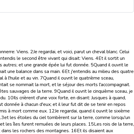
onnerre: Viens.
2
Je regardai, et voici, parut un cheval blanc. Celui
entendis le second être vivant qui disait: Viens.
4
Et il sortit un
es autres; et une grande épée lui fut donnée.
5
Quand il ouvrit le
tenait une balance dans sa main.
6
Et j'entendis au milieu des quatre
à l'huile et au vin.
7
Quand il ouvrit le quatrième sceau,
montait se nommait la mort, et le séjour des morts l'accompagnait.
bêtes sauvages de la terre.
9
Quand il ouvrit le cinquième sceau, je
ndu.
10
Ils crièrent d'une voix forte, en disant: Jusques à quand,
 donnée à chacun d'eux; et il leur fut dit de se tenir en repos
e mis à mort comme eux.
12
Je regardai, quand il ouvrit le sixième
13
et les étoiles du ciel tombèrent sur la terre, comme lorsqu'un
et les îles furent remuées de leurs places.
15
Les rois de la terre,
 et dans les rochers des montagnes.
16
Et ils disaient aux