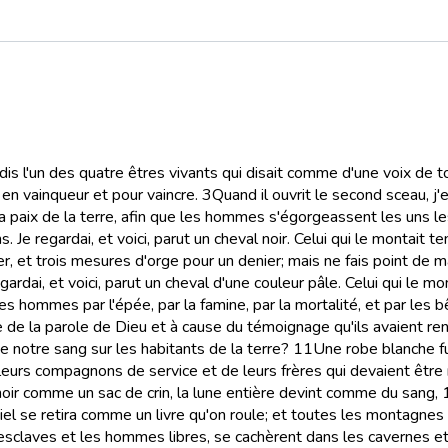
dis l'un des quatre êtres vivants qui disait comme d'une voix de t
t en vainqueur et pour vaincre.
3
Quand il ouvrit le second sceau, j'
r la paix de la terre, afin que les hommes s'égorgeassent les uns l
s. Je regardai, et voici, parut un cheval noir. Celui qui le montait 
, et trois mesures d'orge pour un denier; mais ne fais point de mal 
egardai, et voici, parut un cheval d'une couleur pâle. Celui qui le 
 les hommes par l'épée, par la famine, par la mortalité, et par les 
e de la parole de Dieu et à cause du témoignage qu'ils avaient re
de notre sang sur les habitants de la terre?
11
Une robe blanche fut
leurs compagnons de service et de leurs frères qui devaient êtr
 noir comme un sac de crin, la lune entière devint comme du sang,
iel se retira comme un livre qu'on roule; et toutes les montagnes 
 les esclaves et les hommes libres, se cachèrent dans les cavernes