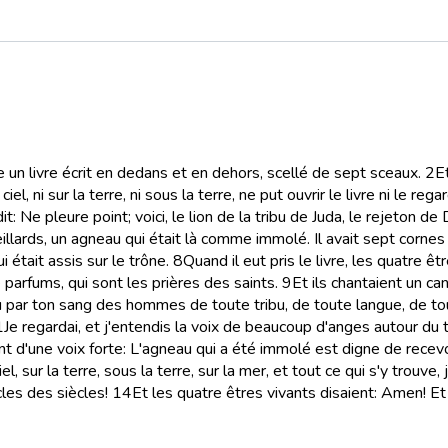
ône un livre écrit en dedans et en dehors, scellé de sept sceaux.
2
Et
el, ni sur la terre, ni sous la terre, ne put ouvrir le livre ni le rega
it: Ne pleure point; voici, le lion de la tribu de Juda, le rejeton de
eillards, un agneau qui était là comme immolé. Il avait sept corne
qui était assis sur le trône.
8
Quand il eut pris le livre, les quatre ê
parfums, qui sont les prières des saints.
9
Et ils chantaient un ca
eu par ton sang des hommes de toute tribu, de toute langue, de to
1
Je regardai, et j'entendis la voix de beaucoup d'anges autour du t
ent d'une voix forte: L'agneau qui a été immolé est digne de recevoir
l, sur la terre, sous la terre, sur la mer, et tout ce qui s'y trouve, 
ècles des siècles!
14
Et les quatre êtres vivants disaient: Amen! Et