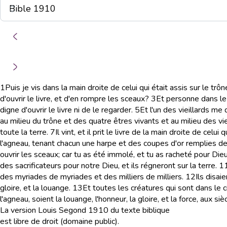
1
Puis je vis dans la main droite de celui qui était assis sur le tr
d'ouvrir le livre, et d'en rompre les sceaux?
3
Et personne dans le ci
digne d'ouvrir le livre ni de le regarder.
5
Et l'un des vieillards me d
au milieu du trône et des quatre êtres vivants et au milieu des vi
toute la terre.
7
Il vint, et il prit le livre de la main droite de celui 
l'agneau, tenant chacun une harpe et des coupes d'or remplies de 
ouvrir les sceaux; car tu as été immolé, et tu as racheté pour Di
des sacrificateurs pour notre Dieu, et ils régneront sur la terre.
1
des myriades de myriades et des milliers de milliers.
12
Ils disai
gloire, et la louange.
13
Et toutes les créatures qui sont dans le cie
l'agneau, soient la louange, l'honneur, la gloire, et la force, aux si
La version Louis Segond 1910 du texte biblique
est libre de droit (domaine public).