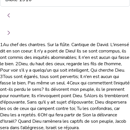
1
Au chef des chantres. Sur la flûte. Cantique de David. L'insensé
dit en son coeur: Il n'y a point de Dieu! Ils se sont corrompus, ils
ont commis des iniquités abominables; Il n'en est aucun qui fasse
le bien.
2
Dieu, du haut des cieux, regarde les fils de l'homme,
Pour voir s'il y a quelqu'un qui soit intelligent, Qui cherche Dieu.
3
Tous sont égarés, tous sont pervertis; Il n'en est aucun qui
fasse le bien, Pas même un seul.
4
Ceux qui commettent l'iniquité
ont-ils perdu le sens? Ils dévorent mon peuple, ils le prennent
pour nourriture; Ils n'invoquent point Dieu.
5
Alors ils trembleront
d'épouvante, Sans qu'il y ait sujet d'épouvante; Dieu dispersera
les os de ceux qui campent contre toi; Tu les confondras, car
Dieu les a rejetés.
6
Oh! qui fera partir de Sion la délivrance
d'Israël? Quand Dieu ramènera les captifs de son peuple, Jacob
sera dans l'allégresse, Israël se réjouira.