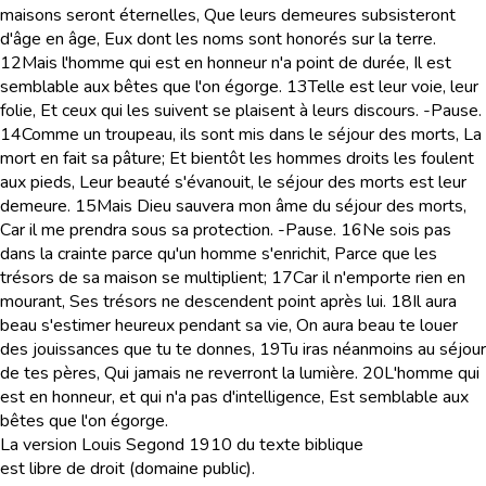
maisons seront éternelles, Que leurs demeures subsisteront
d'âge en âge, Eux dont les noms sont honorés sur la terre.
12
Mais l'homme qui est en honneur n'a point de durée, Il est
semblable aux bêtes que l'on égorge.
13
Telle est leur voie, leur
folie, Et ceux qui les suivent se plaisent à leurs discours. -Pause.
14
Comme un troupeau, ils sont mis dans le séjour des morts, La
mort en fait sa pâture; Et bientôt les hommes droits les foulent
aux pieds, Leur beauté s'évanouit, le séjour des morts est leur
demeure.
15
Mais Dieu sauvera mon âme du séjour des morts,
Car il me prendra sous sa protection. -Pause.
16
Ne sois pas
dans la crainte parce qu'un homme s'enrichit, Parce que les
trésors de sa maison se multiplient;
17
Car il n'emporte rien en
mourant, Ses trésors ne descendent point après lui.
18
Il aura
beau s'estimer heureux pendant sa vie, On aura beau te louer
des jouissances que tu te donnes,
19
Tu iras néanmoins au séjour
de tes pères, Qui jamais ne reverront la lumière.
20
L'homme qui
est en honneur, et qui n'a pas d'intelligence, Est semblable aux
bêtes que l'on égorge.
La version Louis Segond 1910 du texte biblique
est libre de droit (domaine public).