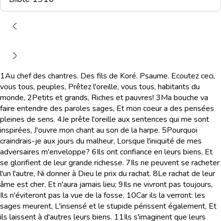
1
Au chef des chantres. Des fils de Koré. Psaume. Ecoutez ceci,
vous tous, peuples, Prêtez l'oreille, vous tous, habitants du
monde,
2
Petits et grands, Riches et pauvres!
3
Ma bouche va
faire entendre des paroles sages, Et mon coeur a des pensées
pleines de sens.
4
Je prête l'oreille aux sentences qui me sont
inspirées, J'ouvre mon chant au son de la harpe.
5
Pourquoi
craindrais-je aux jours du malheur, Lorsque l'iniquité de mes
adversaires m'enveloppe?
6
Ils ont confiance en leurs biens, Et
se glorifient de leur grande richesse.
7
Ils ne peuvent se racheter
l'un l'autre, Ni donner à Dieu le prix du rachat.
8
Le rachat de leur
âme est cher, Et n'aura jamais lieu;
9
Ils ne vivront pas toujours,
Ils n'éviteront pas la vue de la fosse.
10
Car ils la verront: les
sages meurent, L'insensé et le stupide périssent également, Et
ils laissent à d'autres leurs biens.
11
Ils s'imaginent que leurs