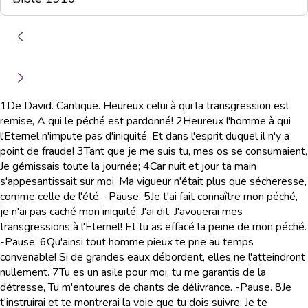
1
De David. Cantique. Heureux celui à qui la transgression est
remise, A qui le péché est pardonné!
2
Heureux l'homme à qui
l'Eternel n'impute pas d'iniquité, Et dans l'esprit duquel il n'y a
point de fraude!
3
Tant que je me suis tu, mes os se consumaient,
Je gémissais toute la journée;
4
Car nuit et jour ta main
s'appesantissait sur moi, Ma vigueur n'était plus que sécheresse,
comme celle de l'été. -Pause.
5
Je t'ai fait connaître mon péché,
je n'ai pas caché mon iniquité; J'ai dit: J'avouerai mes
transgressions à l'Eternel! Et tu as effacé la peine de mon péché.
-Pause.
6
Qu'ainsi tout homme pieux te prie au temps
convenable! Si de grandes eaux débordent, elles ne l'atteindront
nullement.
7
Tu es un asile pour moi, tu me garantis de la
détresse, Tu m'entoures de chants de délivrance. -Pause.
8
Je
t'instruirai et te montrerai la voie que tu dois suivre; Je te