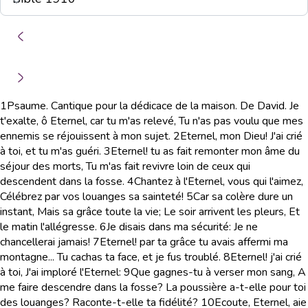
1
Psaume. Cantique pour la dédicace de la maison. De David. Je
t'exalte, ô Eternel, car tu m'as relevé, Tu n'as pas voulu que mes
ennemis se réjouissent à mon sujet.
2
Eternel, mon Dieu! J'ai crié
à toi, et tu m'as guéri.
3
Eternel! tu as fait remonter mon âme du
séjour des morts, Tu m'as fait revivre loin de ceux qui
descendent dans la fosse.
4
Chantez à l'Eternel, vous qui l'aimez,
Célébrez par vos louanges sa sainteté!
5
Car sa colère dure un
instant, Mais sa grâce toute la vie; Le soir arrivent les pleurs, Et
le matin l'allégresse.
6
Je disais dans ma sécurité: Je ne
chancellerai jamais!
7
Eternel! par ta grâce tu avais affermi ma
montagne... Tu cachas ta face, et je fus troublé.
8
Eternel! j'ai crié
à toi, J'ai imploré l'Eternel:
9
Que gagnes-tu à verser mon sang, A
me faire descendre dans la fosse? La poussière a-t-elle pour toi
des louanges? Raconte-t-elle ta fidélité?
10
Ecoute, Eternel, aie