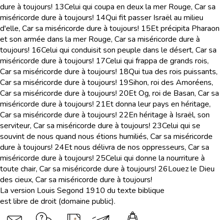
dure à toujours!
13
Celui qui coupa en deux la mer Rouge, Car sa
miséricorde dure à toujours!
14
Qui fit passer Israël au milieu
d'elle, Car sa miséricorde dure à toujours!
15
Et précipita Pharaon
et son armée dans la mer Rouge, Car sa miséricorde dure à
toujours!
16
Celui qui conduisit son peuple dans le désert, Car sa
miséricorde dure à toujours!
17
Celui qui frappa de grands rois,
Car sa miséricorde dure à toujours!
18
Qui tua des rois puissants,
Car sa miséricorde dure à toujours!
19
Sihon, roi des Amoréens,
Car sa miséricorde dure à toujours!
20
Et Og, roi de Basan, Car sa
miséricorde dure à toujours!
21
Et donna leur pays en héritage,
Car sa miséricorde dure à toujours!
22
En héritage à Israël, son
serviteur, Car sa miséricorde dure à toujours!
23
Celui qui se
souvint de nous quand nous étions humiliés, Car sa miséricorde
dure à toujours!
24
Et nous délivra de nos oppresseurs, Car sa
miséricorde dure à toujours!
25
Celui qui donne la nourriture à
toute chair, Car sa miséricorde dure à toujours!
26
Louez le Dieu
des cieux, Car sa miséricorde dure à toujours!
La version Louis Segond 1910 du texte biblique
est libre de droit (domaine public).