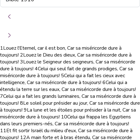
1
Louez l'Eternel, car il est bon, Car sa miséricorde dure à
toujours!
2
Louez le Dieu des dieux, Car sa miséricorde dure à
toujours!
3
Louez le Seigneur des seigneurs, Car sa miséricorde
dure à toujours!
4
Celui qui seul fait de grands prodiges, Car sa
miséricorde dure à toujours!
5
Celui qui a fait les cieux avec
intelligence, Car sa miséricorde dure à toujours!
6
Celui qui a
étendu la terre sur les eaux, Car sa miséricorde dure à toujours!
7
Celui qui a fait les grands luminaires, Car sa miséricorde dure à
toujours!
8
Le soleil pour présider au jour, Car sa miséricorde dure
à toujours!
9
La lune et les étoiles pour présider à la nuit, Car sa
miséricorde dure à toujours!
10
Celui qui frappa les Egyptiens
dans leurs premiers-nés, Car sa miséricorde dure à toujours!
11
Et fit sortir Israël du milieu d'eux, Car sa miséricorde dure à
toujours!
12
A main forte et à bras étendu, Car sa miséricorde