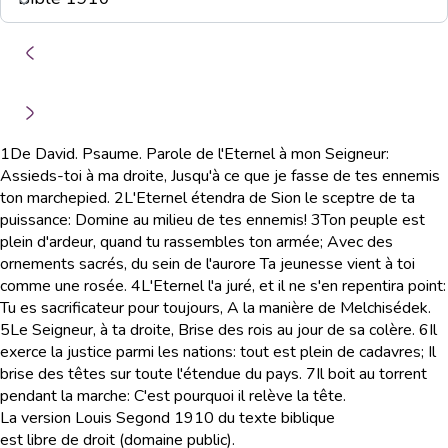
1
De David. Psaume. Parole de l'Eternel à mon Seigneur:
Assieds-toi à ma droite, Jusqu'à ce que je fasse de tes ennemis
ton marchepied.
2
L'Eternel étendra de Sion le sceptre de ta
puissance: Domine au milieu de tes ennemis!
3
Ton peuple est
plein d'ardeur, quand tu rassembles ton armée; Avec des
ornements sacrés, du sein de l'aurore Ta jeunesse vient à toi
comme une rosée.
4
L'Eternel l'a juré, et il ne s'en repentira point:
Tu es sacrificateur pour toujours, A la manière de Melchisédek.
5
Le Seigneur, à ta droite, Brise des rois au jour de sa colère.
6
Il
exerce la justice parmi les nations: tout est plein de cadavres; Il
brise des têtes sur toute l'étendue du pays.
7
Il boit au torrent
pendant la marche: C'est pourquoi il relève la tête.
La version Louis Segond 1910 du texte biblique
est libre de droit (domaine public).