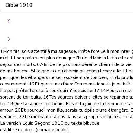
1
Mon fils, sois attentif à ma sagesse, Prête l'oreille à mon intell
miel, Et son palais est plus doux que l'huile;
4
Mais à la fin elle 
séjour des morts.
6
Afin de ne pas considérer le chemin de la vie, 
de ma bouche.
8
Eloigne-toi du chemin qui conduit chez elle, Et 
peur que des étrangers ne se rassasient de ton bien, Et du produit
consumeront,
12
Et que tu ne dises: Comment donc ai-je pu haïr 
Ne pas prêter l'oreille à ceux qui m'instruisaient?
14
Peu s'en est 
sortent de ton puits.
16
Tes sources doivent-elles se répandre au
toi.
18
Que ta source soit bénie, Et fais ta joie de la femme de ta
amour.
20
Et pourquoi, mon fils, serais-tu épris d'une étrangère,
sentiers.
22
Le méchant est pris dans ses propres iniquités, Il est
La version Louis Segond 1910 du texte biblique
est libre de droit (domaine public).