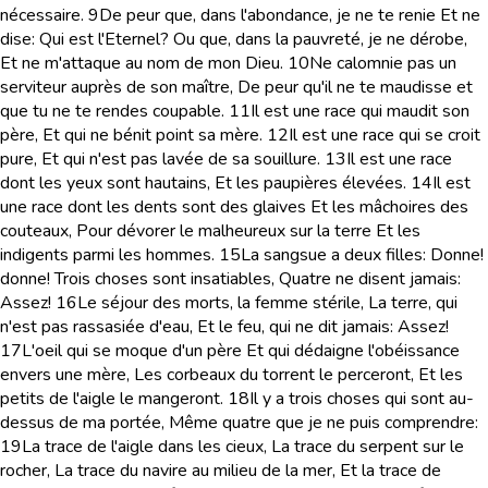
nécessaire.
9
De peur que, dans l'abondance, je ne te renie Et ne
dise: Qui est l'Eternel? Ou que, dans la pauvreté, je ne dérobe,
Et ne m'attaque au nom de mon Dieu.
10
Ne calomnie pas un
serviteur auprès de son maître, De peur qu'il ne te maudisse et
que tu ne te rendes coupable.
11
Il est une race qui maudit son
père, Et qui ne bénit point sa mère.
12
Il est une race qui se croit
pure, Et qui n'est pas lavée de sa souillure.
13
Il est une race
dont les yeux sont hautains, Et les paupières élevées.
14
Il est
une race dont les dents sont des glaives Et les mâchoires des
couteaux, Pour dévorer le malheureux sur la terre Et les
indigents parmi les hommes.
15
La sangsue a deux filles: Donne!
donne! Trois choses sont insatiables, Quatre ne disent jamais:
Assez!
16
Le séjour des morts, la femme stérile, La terre, qui
n'est pas rassasiée d'eau, Et le feu, qui ne dit jamais: Assez!
17
L'oeil qui se moque d'un père Et qui dédaigne l'obéissance
envers une mère, Les corbeaux du torrent le perceront, Et les
petits de l'aigle le mangeront.
18
Il y a trois choses qui sont au-
dessus de ma portée, Même quatre que je ne puis comprendre:
19
La trace de l'aigle dans les cieux, La trace du serpent sur le
rocher, La trace du navire au milieu de la mer, Et la trace de