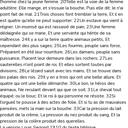
l'homme chez la jeune femme.
20
Telle est la voie de la femme
adultère: Elle mange, et s'essuie la bouche, Puis elle dit: Je n'ai
point fait de mal.
21
Trois choses font trembler la terre, Et il en
est quatre qu'elle ne peut supporter:
22
Un esclave qui vient à
régner, Un insensé qui est rassasié de pain,
23
Une femme
dédaignée qui se marie, Et une servante qui hérite de sa
maîtresse.
24
Il y a sur la terre quatre animaux petits, Et
cependant des plus sages;
25
Les fourmis, peuple sans force,
Préparent en été leur nourriture;
26
Les damans, peuple sans
puissance, Placent leur demeure dans les rochers;
27
Les
sauterelles n'ont point de roi, Et elles sortent toutes par
divisions;
28
Le lézard saisit avec les mains, Et se trouve dans
les palais des rois.
29
Il y en a trois qui ont une belle allure, Et
quatre qui ont une belle démarche:
30
Le lion, le héros des
animaux, Ne reculant devant qui que ce soit;
31
Le cheval tout
équipé; ou le bouc; Et le roi à qui personne ne résiste.
32
Si
l'orgueil te pousse à des actes de folie, Et si tu as de mauvaises
pensées, mets la main sur la bouche:
33
Car la pression du lait
produit de la crème, La pression du nez produit du sang, Et la
pression de la colère produit des querelles.
La version Louis Segond 1910 du texte biblique