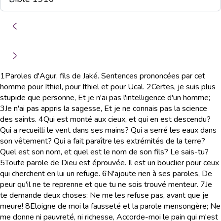
1
Paroles d'Agur, fils de Jaké. Sentences prononcées par cet
homme pour Ithiel, pour Ithiel et pour Ucal.
2
Certes, je suis plus
stupide que personne, Et je n'ai pas l'intelligence d'un homme;
3
Je n'ai pas appris la sagesse, Et je ne connais pas la science
des saints.
4
Qui est monté aux cieux, et qui en est descendu?
Qui a recueilli le vent dans ses mains? Qui a serré les eaux dans
son vêtement? Qui a fait paraître les extrémités de la terre?
Quel est son nom, et quel est le nom de son fils? Le sais-tu?
5
Toute parole de Dieu est éprouvée. Il est un bouclier pour ceux
qui cherchent en lui un refuge.
6
N'ajoute rien à ses paroles, De
peur qu'il ne te reprenne et que tu ne sois trouvé menteur.
7
Je
te demande deux choses: Ne me les refuse pas, avant que je
meure!
8
Eloigne de moi la fausseté et la parole mensongère; Ne
me donne ni pauvreté, ni richesse, Accorde-moi le pain qui m'est