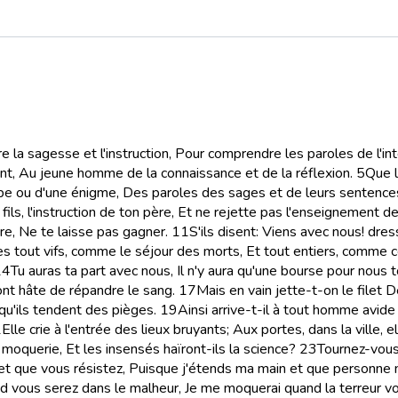
e la sagesse et l'instruction, Pour comprendre les paroles de l'int
t, Au jeune homme de la connaissance et de la réflexion.
5
Que l
rbe ou d'une énigme, Des paroles des sages et de leurs sentence
fils, l'instruction de ton père, Et ne rejette pas l'enseignement d
re, Ne te laisse pas gagner.
11
S'ils disent: Viens avec nous! d
s tout vifs, comme le séjour des morts, Et tout entiers, comme 
14
Tu auras ta part avec nous, Il n'y aura qu'une bourse pour nous t
 ont hâte de répandre le sang.
17
Mais en vain jette-t-on le filet D
qu'ils tendent des pièges.
19
Ainsi arrive-t-il à tout homme avide 
1
Elle crie à l'entrée des lieux bruyants; Aux portes, dans la ville, 
 moquerie, Et les insensés haïront-ils la science?
23
Tournez-vous
 et que vous résistez, Puisque j'étends ma main et que personne 
and vous serez dans le malheur, Je me moquerai quand la terreur vo