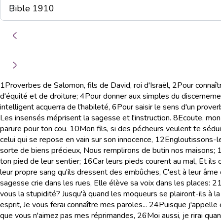
1
Proverbes de Salomon, fils de David, roi d'Israël,
2
Pour connaîtr
d'équité et de droiture;
4
Pour donner aux simples du discernemen
intelligent acquerra de l'habileté,
6
Pour saisir le sens d'un prove
Les insensés méprisent la sagesse et l'instruction.
8
Ecoute, mon 
parure pour ton cou.
10
Mon fils, si des pécheurs veulent te sédui
celui qui se repose en vain sur son innocence,
12
Engloutissons-le
sorte de biens précieux, Nous remplirons de butin nos maisons;
ton pied de leur sentier;
16
Car leurs pieds courent au mal, Et ils
leur propre sang qu'ils dressent des embûches, C'est à leur âme 
sagesse crie dans les rues, Elle élève sa voix dans les places:
2
vous la stupidité? Jusqu'à quand les moqueurs se plairont-ils à la
esprit, Je vous ferai connaître mes paroles...
24
Puisque j'appelle
que vous n'aimez pas mes réprimandes,
26
Moi aussi, je rirai qu