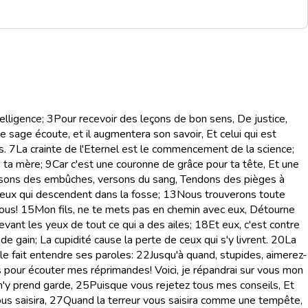
elligence;
3
Pour recevoir des leçons de bon sens, De justice,
e sage écoute, et il augmentera son savoir, Et celui qui est
s.
7
La crainte de l'Eternel est le commencement de la science;
e ta mère;
9
Car c'est une couronne de grâce pour ta tête, Et une
ressons des embûches, versons du sang, Tendons des pièges à
ceux qui descendent dans la fosse;
13
Nous trouverons toute
ous!
15
Mon fils, ne te mets pas en chemin avec eux, Détourne
evant les yeux de tout ce qui a des ailes;
18
Et eux, c'est contre
de gain; La cupidité cause la perte de ceux qui s'y livrent.
20
La
elle fait entendre ses paroles:
22
Jusqu'à quand, stupides, aimerez-
 pour écouter mes réprimandes! Voici, je répandrai sur vous mon
n'y prend garde,
25
Puisque vous rejetez tous mes conseils, Et
us saisira,
27
Quand la terreur vous saisira comme une tempête,