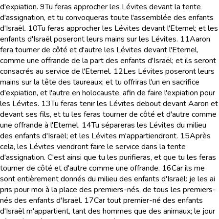
d'expiation.
9
Tu feras approcher les Lévites devant la tente
d'assignation, et tu convoqueras toute l'assemblée des enfants
d'Israël.
10
Tu feras approcher les Lévites devant l'Eternel; et les
enfants d'Israël poseront leurs mains sur les Lévites.
11
Aaron
fera tourner de côté et d'autre les Lévites devant l'Eternel,
comme une offrande de la part des enfants d'Israël; et ils seront
consacrés au service de l'Eternel.
12
Les Lévites poseront leurs
mains sur la tête des taureaux; et tu offriras l'un en sacrifice
d'expiation, et l'autre en holocauste, afin de faire l'expiation pour
les Lévites.
13
Tu feras tenir les Lévites debout devant Aaron et
devant ses fils, et tu les feras tourner de côté et d'autre comme
une offrande à l'Eternel.
14
Tu sépareras les Lévites du milieu
des enfants d'Israël; et les Lévites m'appartiendront.
15
Après
cela, les Lévites viendront faire le service dans la tente
d'assignation. C'est ainsi que tu les purifieras, et que tu les feras
tourner de côté et d'autre comme une offrande.
16
Car ils me
sont entièrement donnés du milieu des enfants d'Israël: je les ai
pris pour moi à la place des premiers-nés, de tous les premiers-
nés des enfants d'Israël.
17
Car tout premier-né des enfants
d'Israël m'appartient, tant des hommes que des animaux; le jour