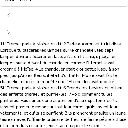
1
L'Eternel parla à Moïse, et dit:
2
Parle à Aaron, et tu lui diras:
Lorsque tu placeras les lampes sur le chandelier, les sept
lampes devront éclairer en face.
3
Aaron fit ainsi; il plaça les
lampes sur le devant du chandelier, comme l'Eternel l'avait
ordonné à Moïse.
4
Le chandelier était d'or battu; jusqu'à son
pied, jusqu'à ses fleurs, il était d'or battu; Moïse avait fait le
chandelier d'après le modèle que l'Eternel lui avait montré.
5
L'Eternel parla à Moïse, et dit:
6
Prends les Lévites du milieu
des enfants d'Israël, et purifie-les.
7
Voici comment tu les
purifieras. Fais sur eux une aspersion d'eau expiatoire; qu'ils
fassent passer le rasoir sur tout leur corps, qu'ils lavent leurs
vêtements, et qu'ils se purifient.
8
Ils prendront ensuite un jeune
taureau, avec l'offrande ordinaire de fleur de farine pétrie à l'huile;
et tu prendras un autre jeune taureau pour le sacrifice