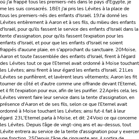
où j'ai frappé tous les premiers-nés dans le pays d'Egypte, je
me les suis consacrés.
18
Et j'ai pris les Lévites à la place de
tous les premiers-nés des enfants d'Israël.
19
J'ai donné les
Lévites entièrement à Aaron et à ses fils, du milieu des enfants
d'Israël, pour qu'ils fassent le service des enfants d'Israël dans la
tente d'assignation, pour qu'ils fassent l'expiation pour les
enfants d'Israël, et pour que les enfants d'Israël ne soient
frappés d'aucune plaie, en s'approchant du sanctuaire.
20
Moïse,
Aaron et toute l'assemblée des enfants d'Israël, firent à l'égard
des Lévites tout ce que l'Eternel avait ordonné à Moïse touchant
les Lévites; ainsi firent à leur égard les enfants d'Israël.
21
Les
Lévites se purifièrent, et lavèrent leurs vêtements; Aaron les fit
tourner de côté et d'autre comme une offrande devant l'Eternel,
et il fit l'expiation pour eux, afin de les purifier.
22
Après cela, les
Lévites vinrent faire leur service dans la tente d'assignation, en
présence d'Aaron et de ses fils, selon ce que l'Eternel avait
ordonné à Moïse touchant les Lévites; ainsi fut-il fait à leur
égard.
23
L'Eternel parla à Moïse, et dit:
24
Voici ce qui concerne
les Lévites. Depuis l'âge de vingt-cinq ans et au-dessus, tout
Lévite entrera au service de la tente d'assignation pour y exercer
une fonction.
25
Depuis l'âge de cinquante ans, il sortira de