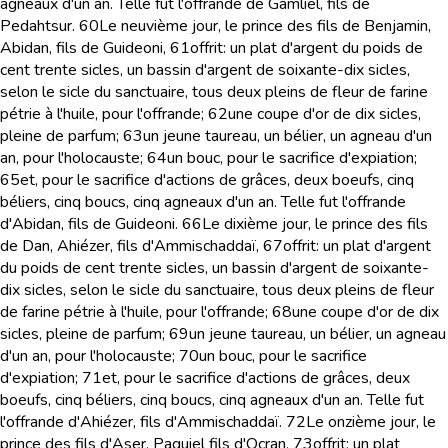
agneaux d'un an. Telle fut l'offrande de Gamliel, fils de
Pedahtsur.
60
Le neuvième jour, le prince des fils de Benjamin,
Abidan, fils de Guideoni,
61
offrit: un plat d'argent du poids de
cent trente sicles, un bassin d'argent de soixante-dix sicles,
selon le sicle du sanctuaire, tous deux pleins de fleur de farine
pétrie à l'huile, pour l'offrande;
62
une coupe d'or de dix sicles,
pleine de parfum;
63
un jeune taureau, un bélier, un agneau d'un
an, pour l'holocauste;
64
un bouc, pour le sacrifice d'expiation;
65
et, pour le sacrifice d'actions de grâces, deux boeufs, cinq
béliers, cinq boucs, cinq agneaux d'un an. Telle fut l'offrande
d'Abidan, fils de Guideoni.
66
Le dixième jour, le prince des fils
de Dan, Ahiézer, fils d'Ammischaddaï,
67
offrit: un plat d'argent
du poids de cent trente sicles, un bassin d'argent de soixante-
dix sicles, selon le sicle du sanctuaire, tous deux pleins de fleur
de farine pétrie à l'huile, pour l'offrande;
68
une coupe d'or de dix
sicles, pleine de parfum;
69
un jeune taureau, un bélier, un agneau
d'un an, pour l'holocauste;
70
un bouc, pour le sacrifice
d'expiation;
71
et, pour le sacrifice d'actions de grâces, deux
boeufs, cinq béliers, cinq boucs, cinq agneaux d'un an. Telle fut
l'offrande d'Ahiézer, fils d'Ammischaddaï.
72
Le onzième jour, le
prince des fils d'Aser, Paguiel fils d'Ocran,
73
offrit: un plat