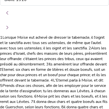
1
Lorsque Moïse eut achevé de dresser le tabernacle, il l'oignit
et le sanctifia avec tous ses ustensiles, de même que l'autel
avec tous ses ustensiles; il les oignit et les sanctifia.
2
Alors les
princes d'Israël, chefs des maisons de leurs pères, présentèrent
leur offrande: c'étaient les princes des tribus, ceux qui avaient
présidé au dénombrement.
3
Ils amenèrent leur offrande devant
l'Eternel: six chars en forme de litières et douze boeufs, soit un
char pour deux princes et un boeuf pour chaque prince; et ils les
offrirent devant le tabernacle.
4
L'Eternel parla à Moïse, et dit:
5
Prends d'eux ces choses, afin de les employer pour le service
de la tente d'assignation; tu les donneras aux Lévites, à chacun
selon ses fonctions.
6
Moïse prit les chars et les boeufs, et il les
remit aux Lévites.
7
Il donna deux chars et quatre boeufs aux fils
de Guerschon, selon leurs fonctions;
8
il donna quatre chars et