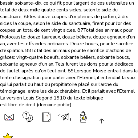
bassin soixante-dix, ce qui fit pour l'argent de ces ustensiles un
total de deux mille quatre cents sicles, selon le sicle du
sanctuaire;
86
les douze coupes d'or pleines de parfum, à dix
sicles la coupe, selon le sicle du sanctuaire, firent pour l'or des
coupes un total de cent vingt sicles.
87
Total des animaux pour
l'holocauste: douze taureaux, douze béliers, douze agneaux d'un
an, avec les offrandes ordinaires. Douze boucs, pour le sacrifice
d'expiation.
88
Total des animaux pour le sacrifice d'actions de
grâces: vingt-quatre boeufs, soixante béliers, soixante boucs,
soixante agneaux d'un an. Tels furent les dons pour la dédicace
de l'autel, après qu'on l'eut oint.
89
Lorsque Moïse entrait dans la
tente d'assignation pour parler avec l'Eternel, il entendait la voix
qui lui parlait du haut du propitiatoire placé sur l'arche du
témoignage, entre les deux chérubins. Et il parlait avec l'Eternel.
La version Louis Segond 1910 du texte biblique
est libre de droit (domaine public).