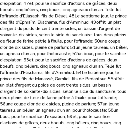
d'expiation;
47
et, pour le sacrifice d'actions de grâces, deux
boeufs, cinq béliers, cinq boucs, cinq agneaux d'un an. Telle fut
l'offrande d'Eliasaph, fils de Déuel.
48
Le septième jour, le prince
des fils d'Ephraïm, Elischama, fils d'Ammihud,
49
offrit: un plat
d'argent du poids de cent trente sicles, un bassin d'argent de
soixante-dix sicles, selon le sicle du sanctuaire, tous deux pleins
de fleur de farine pétrie à l'huile, pour l'offrande;
50
une coupe
d'or de dix sicles, pleine de parfum;
51
un jeune taureau, un bélier,
un agneau d'un an, pour l'holocauste;
52
un bouc, pour le sacrifice
d'expiation;
53
et, pour le sacrifice d'actions de grâces, deux
boeufs, cinq béliers, cinq boucs, cinq agneaux d'un an. Telle fut
l'offrande d'Elischama, fils d'Ammihud.
54
Le huitième jour, le
prince des fils de Manassé, Gamliel, fils de Pedahtsur,
55
offrit:
un plat d'argent du poids de cent trente sicles, un bassin
d'argent de soixante-dix sicles, selon le sicle du sanctuaire, tous
deux pleins de fleur de farine pétrie à l'huile, pour l'offrande;
56
une coupe d'or de dix sicles, pleine de parfum;
57
un jeune
taureau, un bélier, un agneau d'un an, pour l'holocauste;
58
un
bouc, pour le sacrifice d'expiation;
59
et, pour le sacrifice
d'actions de grâces, deux boeufs, cinq béliers, cinq boucs, cinq