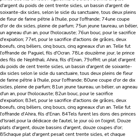
d'argent du poids de cent trente sicles, un bassin d'argent de
soixante-dix sicles, selon le sicle du sanctuaire, tous deux pleins
de fleur de farine pétrie à l'huile, pour l'offrande;
74
une coupe
d'or de dix sicles, pleine de parfum;
75
un jeune taureau, un bélier,
un agneau d'un an, pour l'holocauste;
76
un bouc, pour le sacrifice
d'expiation;
77
et, pour le sacrifice d'actions de grâces, deux
boeufs, cinq béliers, cinq boucs, cinq agneaux d'un an. Telle fut
l'offrande de Paguiel, fils d'Ocran.
78
Le douzième jour, le prince
des fils de Nephthali, Ahira, fils d'Enan,
79
offrit: un plat d'argent
du poids de cent trente sicles, un bassin d'argent de soixante-
dix sicles selon le sicle du sanctuaire, tous deux pleins de fleur
de farine pétrie à l'huile, pour l'offrande;
80
une coupe d'or de dix
sicles, pleine de parfum;
81
un jeune taureau, un bélier, un agneau
d'un an, pour l'holocauste;
82
un bouc, pour le sacrifice
d'expiation;
83
et, pour le sacrifice d'actions de grâces, deux
boeufs, cinq béliers, cinq boucs, cinq agneaux d'un an. Telle fut
l'offrande d'Ahira, fils d'Enan.
84
Tels furent les dons des princes
d'Israël pour la dédicace de l'autel, le jour où on l'oignit. Douze
plats d'argent, douze bassins d'argent, douze coupes d'or;
85
chaque plat d'argent pesait cent trente sicles, et chaque