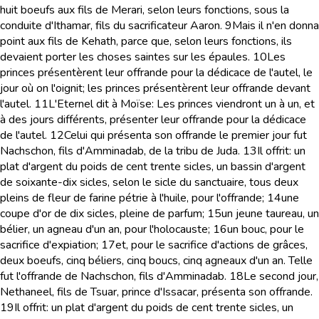
huit boeufs aux fils de Merari, selon leurs fonctions, sous la
conduite d'Ithamar, fils du sacrificateur Aaron.
9
Mais il n'en donna
point aux fils de Kehath, parce que, selon leurs fonctions, ils
devaient porter les choses saintes sur les épaules.
10
Les
princes présentèrent leur offrande pour la dédicace de l'autel, le
jour où on l'oignit; les princes présentèrent leur offrande devant
l'autel.
11
L'Eternel dit à Moïse: Les princes viendront un à un, et
à des jours différents, présenter leur offrande pour la dédicace
de l'autel.
12
Celui qui présenta son offrande le premier jour fut
Nachschon, fils d'Amminadab, de la tribu de Juda.
13
Il offrit: un
plat d'argent du poids de cent trente sicles, un bassin d'argent
de soixante-dix sicles, selon le sicle du sanctuaire, tous deux
pleins de fleur de farine pétrie à l'huile, pour l'offrande;
14
une
coupe d'or de dix sicles, pleine de parfum;
15
un jeune taureau, un
bélier, un agneau d'un an, pour l'holocauste;
16
un bouc, pour le
sacrifice d'expiation;
17
et, pour le sacrifice d'actions de grâces,
deux boeufs, cinq béliers, cinq boucs, cinq agneaux d'un an. Telle
fut l'offrande de Nachschon, fils d'Amminadab.
18
Le second jour,
Nethaneel, fils de Tsuar, prince d'Issacar, présenta son offrande.
19
Il offrit: un plat d'argent du poids de cent trente sicles, un