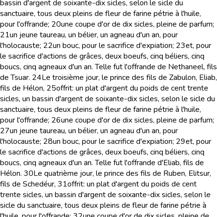
bassin d'argent de soixante-dix sicles, selon le sicle du
sanctuaire, tous deux pleins de fleur de farine pétrie à l'huile,
pour l'offrande;
20
une coupe d'or de dix sicles, pleine de parfum;
21
un jeune taureau, un bélier, un agneau d'un an, pour
l'holocauste;
22
un bouc, pour le sacrifice d'expiation;
23
et, pour
le sacrifice d'actions de grâces, deux boeufs, cinq béliers, cinq
boucs, cinq agneaux d'un an. Telle fut l'offrande de Nethaneel, fils
de Tsuar.
24
Le troisième jour, le prince des fils de Zabulon, Eliab,
fils de Hélon,
25
offrit: un plat d'argent du poids de cent trente
sicles, un bassin d'argent de soixante-dix sicles, selon le sicle du
sanctuaire, tous deux pleins de fleur de farine pétrie à l'huile,
pour l'offrande;
26
une coupe d'or de dix sicles, pleine de parfum;
27
un jeune taureau, un bélier, un agneau d'un an, pour
l'holocauste;
28
un bouc, pour le sacrifice d'expiation;
29
et, pour
le sacrifice d'actions de grâces, deux boeufs, cinq béliers, cinq
boucs, cinq agneaux d'un an. Telle fut l'offrande d'Eliab, fils de
Hélon.
30
Le quatrième jour, le prince des fils de Ruben, Elitsur,
fils de Schedéur,
31
offrit: un plat d'argent du poids de cent
trente sicles, un bassin d'argent de soixante-dix sicles, selon le
sicle du sanctuaire, tous deux pleins de fleur de farine pétrie à
l'huile, pour l'offrande;
32
une coupe d'or de dix sicles, pleine de