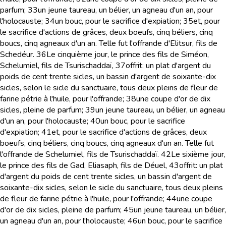
parfum;
33
un jeune taureau, un bélier, un agneau d'un an, pour
l'holocauste;
34
un bouc, pour le sacrifice d'expiation;
35
et, pour
le sacrifice d'actions de grâces, deux boeufs, cinq béliers, cinq
boucs, cinq agneaux d'un an. Telle fut l'offrande d'Elitsur, fils de
Schedéur.
36
Le cinquième jour, le prince des fils de Siméon,
Schelumiel, fils de Tsurischaddaï,
37
offrit: un plat d'argent du
poids de cent trente sicles, un bassin d'argent de soixante-dix
sicles, selon le sicle du sanctuaire, tous deux pleins de fleur de
farine pétrie à l'huile, pour l'offrande;
38
une coupe d'or de dix
sicles, pleine de parfum;
39
un jeune taureau, un bélier, un agneau
d'un an, pour l'holocauste;
40
un bouc, pour le sacrifice
d'expiation;
41
et, pour le sacrifice d'actions de grâces, deux
boeufs, cinq béliers, cinq boucs, cinq agneaux d'un an. Telle fut
l'offrande de Schelumiel, fils de Tsurischaddaï.
42
Le sixième jour,
le prince des fils de Gad, Eliasaph, fils de Déuel,
43
offrit: un plat
d'argent du poids de cent trente sicles, un bassin d'argent de
soixante-dix sicles, selon le sicle du sanctuaire, tous deux pleins
de fleur de farine pétrie à l'huile, pour l'offrande;
44
une coupe
d'or de dix sicles, pleine de parfum;
45
un jeune taureau, un bélier,
un agneau d'un an, pour l'holocauste;
46
un bouc, pour le sacrifice