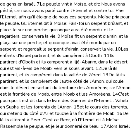
de gens en Israël.
7
Le peuple vint à Moïse, et dit: Nous avons
péché, car nous avons parlé contre l'Eternel et contre toi. Prie
l'Eternel, afin qu'il éloigne de nous ces serpents. Moïse pria pour
le peuple.
8
L'Eternel dit à Moïse: Fais-toi un serpent brûlant, et
place-le sur une perche; quiconque aura été mordu, et le
regardera, conservera la vie.
9
Moïse fit un serpent d'airain, et le
plaça sur une perche; et quiconque avait été mordu par un
serpent, et regardait le serpent d'airain, conservait la vie.
10
Les
enfants d'Israël partirent, et ils campèrent à Oboth.
11
Ils
partirent d'Oboth et ils campèrent à Ijjé-Abarim, dans le désert
qui est vis-à-vis de Moab, vers le soleil levant.
12
De là ils
partirent, et ils campèrent dans la vallée de Zéred.
13
De là ils
partirent, et ils campèrent de l'autre côté de l'Arnon, qui coule
dans le désert en sortant du territoire des Amoréens; car l'Arnon
est la frontière de Moab, entre Moab et les Amoréens.
14
C'est
pourquoi il est dit dans le livre des Guerres de l'Eternel: ...Vaheb
en Supha, et les torrents de l'Arnon,
15
et le cours des torrents,
qui s'étend du côté d'Ar et touche à la frontière de Moab.
16
De
là ils allèrent à Beer. C'est ce Beer, où l'Eternel dit à Moïse:
Rassemble le peuple, et je leur donnerai de l'eau.
17
Alors Israël