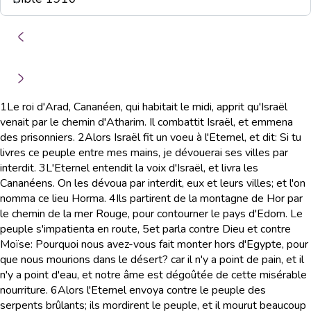
1
Le roi d'Arad, Cananéen, qui habitait le midi, apprit qu'Israël
venait par le chemin d'Atharim. Il combattit Israël, et emmena
des prisonniers.
2
Alors Israël fit un voeu à l'Eternel, et dit: Si tu
livres ce peuple entre mes mains, je dévouerai ses villes par
interdit.
3
L'Eternel entendit la voix d'Israël, et livra les
Cananéens. On les dévoua par interdit, eux et leurs villes; et l'on
nomma ce lieu Horma.
4
Ils partirent de la montagne de Hor par
le chemin de la mer Rouge, pour contourner le pays d'Edom. Le
peuple s'impatienta en route,
5
et parla contre Dieu et contre
Moïse: Pourquoi nous avez-vous fait monter hors d'Egypte, pour
que nous mourions dans le désert? car il n'y a point de pain, et il
n'y a point d'eau, et notre âme est dégoûtée de cette misérable
nourriture.
6
Alors l'Eternel envoya contre le peuple des
serpents brûlants; ils mordirent le peuple, et il mourut beaucoup