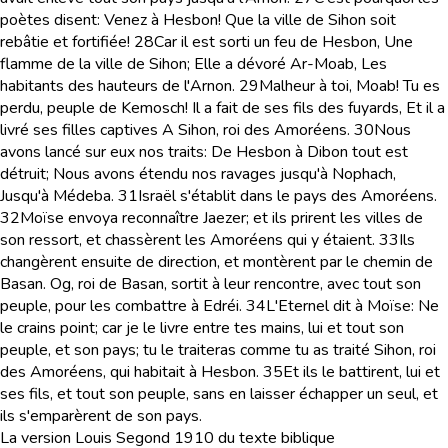
poètes disent: Venez à Hesbon! Que la ville de Sihon soit
rebâtie et fortifiée!
28
Car il est sorti un feu de Hesbon, Une
flamme de la ville de Sihon; Elle a dévoré Ar-Moab, Les
habitants des hauteurs de l'Arnon.
29
Malheur à toi, Moab! Tu es
perdu, peuple de Kemosch! Il a fait de ses fils des fuyards, Et il a
livré ses filles captives A Sihon, roi des Amoréens.
30
Nous
avons lancé sur eux nos traits: De Hesbon à Dibon tout est
détruit; Nous avons étendu nos ravages jusqu'à Nophach,
Jusqu'à Médeba.
31
Israël s'établit dans le pays des Amoréens.
32
Moïse envoya reconnaître Jaezer; et ils prirent les villes de
son ressort, et chassèrent les Amoréens qui y étaient.
33
Ils
changèrent ensuite de direction, et montèrent par le chemin de
Basan. Og, roi de Basan, sortit à leur rencontre, avec tout son
peuple, pour les combattre à Edréi.
34
L'Eternel dit à Moïse: Ne
le crains point; car je le livre entre tes mains, lui et tout son
peuple, et son pays; tu le traiteras comme tu as traité Sihon, roi
des Amoréens, qui habitait à Hesbon.
35
Et ils le battirent, lui et
ses fils, et tout son peuple, sans en laisser échapper un seul, et
ils s'emparèrent de son pays.
La version Louis Segond 1910 du texte biblique