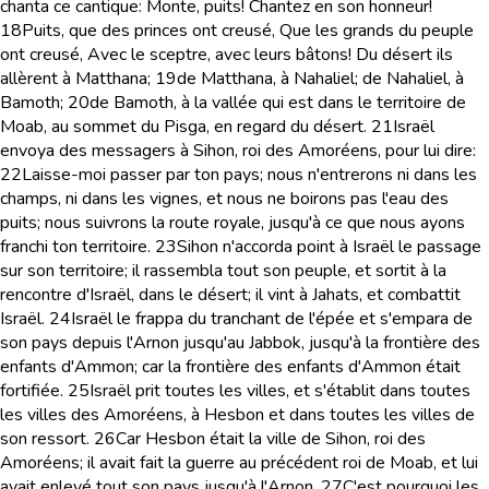
chanta ce cantique: Monte, puits! Chantez en son honneur!
18
Puits, que des princes ont creusé, Que les grands du peuple
ont creusé, Avec le sceptre, avec leurs bâtons! Du désert ils
allèrent à Matthana;
19
de Matthana, à Nahaliel; de Nahaliel, à
Bamoth;
20
de Bamoth, à la vallée qui est dans le territoire de
Moab, au sommet du Pisga, en regard du désert.
21
Israël
envoya des messagers à Sihon, roi des Amoréens, pour lui dire:
22
Laisse-moi passer par ton pays; nous n'entrerons ni dans les
champs, ni dans les vignes, et nous ne boirons pas l'eau des
puits; nous suivrons la route royale, jusqu'à ce que nous ayons
franchi ton territoire.
23
Sihon n'accorda point à Israël le passage
sur son territoire; il rassembla tout son peuple, et sortit à la
rencontre d'Israël, dans le désert; il vint à Jahats, et combattit
Israël.
24
Israël le frappa du tranchant de l'épée et s'empara de
son pays depuis l'Arnon jusqu'au Jabbok, jusqu'à la frontière des
enfants d'Ammon; car la frontière des enfants d'Ammon était
fortifiée.
25
Israël prit toutes les villes, et s'établit dans toutes
les villes des Amoréens, à Hesbon et dans toutes les villes de
son ressort.
26
Car Hesbon était la ville de Sihon, roi des
Amoréens; il avait fait la guerre au précédent roi de Moab, et lui
avait enlevé tout son pays jusqu'à l'Arnon.
27
C'est pourquoi les