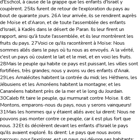
d'Eschcol, à cause de la grappe que les enfants d'Israël y
coupèrent.
25
Ils furent de retour de l'exploration du pays au
bout de quarante jours.
26
A leur arrivée, ils se rendirent auprès
de Moïse et d'Aaron, et de toute l'assemblée des enfants
d'Israël, à Kadès dans le désert de Paran. Ils leur firent un
rapport, ainsi qu'à toute l'assemblée, et ils leur montrèrent les
fruits du pays.
27
Voici ce qu'ils racontèrent à Moïse: Nous
sommes allés dans le pays où tu nous as envoyés. A la vérité,
c'est un pays où coulent le lait et le miel, et en voici les fruits.
28
Mais le peuple qui habite ce pays est puissant, les villes sont
fortifiées, très grandes; nous y avons vu des enfants d'Anak.
29
Les Amalécites habitent la contrée du midi; les Héthiens, les
Jébusiens et les Amoréens habitent la montagne; et les
Cananéens habitent près de la mer et le long du Jourdain.
30
Caleb fit taire le peuple, qui murmurait contre Moïse. Il dit:
Montons, emparons-nous du pays, nous y serons vainqueurs!
31
Mais les hommes qui y étaient allés avec lui dirent: Nous ne
pouvons pas monter contre ce peuple, car il est plus fort que
nous.
32
Et ils décrièrent devant les enfants d'Israël le pays
qu'ils avaient exploré. Ils dirent: Le pays que nous avons
parcouru, pour l'explorer, est un pays qui dévore ses habitants;