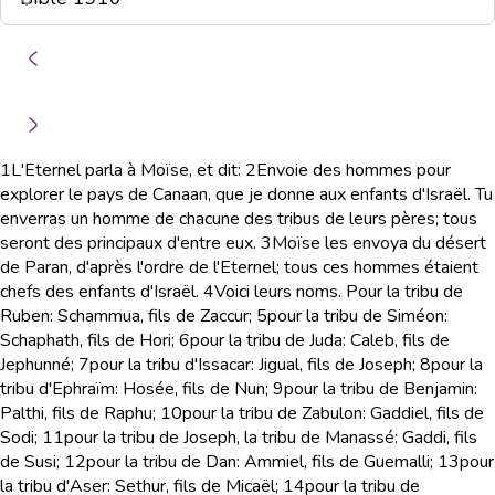
1
L'Eternel parla à Moïse, et dit:
2
Envoie des hommes pour
explorer le pays de Canaan, que je donne aux enfants d'Israël. Tu
enverras un homme de chacune des tribus de leurs pères; tous
seront des principaux d'entre eux.
3
Moïse les envoya du désert
de Paran, d'après l'ordre de l'Eternel; tous ces hommes étaient
chefs des enfants d'Israël.
4
Voici leurs noms. Pour la tribu de
Ruben: Schammua, fils de Zaccur;
5
pour la tribu de Siméon:
Schaphath, fils de Hori;
6
pour la tribu de Juda: Caleb, fils de
Jephunné;
7
pour la tribu d'Issacar: Jigual, fils de Joseph;
8
pour la
tribu d'Ephraïm: Hosée, fils de Nun;
9
pour la tribu de Benjamin:
Palthi, fils de Raphu;
10
pour la tribu de Zabulon: Gaddiel, fils de
Sodi;
11
pour la tribu de Joseph, la tribu de Manassé: Gaddi, fils
de Susi;
12
pour la tribu de Dan: Ammiel, fils de Guemalli;
13
pour
la tribu d'Aser: Sethur, fils de Micaël;
14
pour la tribu de