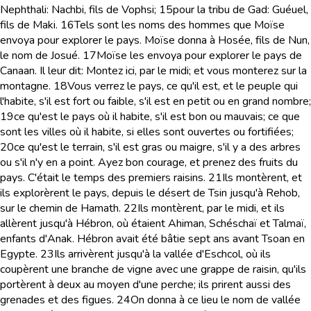
Nephthali: Nachbi, fils de Vophsi;
15
pour la tribu de Gad: Guéuel,
fils de Maki.
16
Tels sont les noms des hommes que Moïse
envoya pour explorer le pays. Moïse donna à Hosée, fils de Nun,
le nom de Josué.
17
Moïse les envoya pour explorer le pays de
Canaan. Il leur dit: Montez ici, par le midi; et vous monterez sur la
montagne.
18
Vous verrez le pays, ce qu'il est, et le peuple qui
l'habite, s'il est fort ou faible, s'il est en petit ou en grand nombre;
19
ce qu'est le pays où il habite, s'il est bon ou mauvais; ce que
sont les villes où il habite, si elles sont ouvertes ou fortifiées;
20
ce qu'est le terrain, s'il est gras ou maigre, s'il y a des arbres
ou s'il n'y en a point. Ayez bon courage, et prenez des fruits du
pays. C'était le temps des premiers raisins.
21
Ils montèrent, et
ils explorèrent le pays, depuis le désert de Tsin jusqu'à Rehob,
sur le chemin de Hamath.
22
Ils montèrent, par le midi, et ils
allèrent jusqu'à Hébron, où étaient Ahiman, Schéschaï et Talmaï,
enfants d'Anak. Hébron avait été bâtie sept ans avant Tsoan en
Egypte.
23
Ils arrivèrent jusqu'à la vallée d'Eschcol, où ils
coupèrent une branche de vigne avec une grappe de raisin, qu'ils
portèrent à deux au moyen d'une perche; ils prirent aussi des
grenades et des figues.
24
On donna à ce lieu le nom de vallée