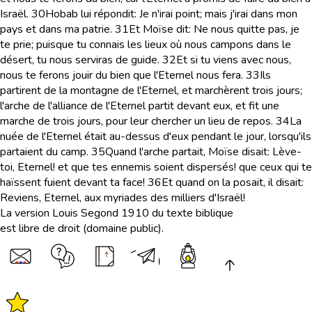
Israël.
30
Hobab lui répondit: Je n'irai point; mais j'irai dans mon
pays et dans ma patrie.
31
Et Moïse dit: Ne nous quitte pas, je
te prie; puisque tu connais les lieux où nous campons dans le
désert, tu nous serviras de guide.
32
Et si tu viens avec nous,
nous te ferons jouir du bien que l'Eternel nous fera.
33
Ils
partirent de la montagne de l'Eternel, et marchèrent trois jours;
l'arche de l'alliance de l'Eternel partit devant eux, et fit une
marche de trois jours, pour leur chercher un lieu de repos.
34
La
nuée de l'Eternel était au-dessus d'eux pendant le jour, lorsqu'ils
partaient du camp.
35
Quand l'arche partait, Moïse disait: Lève-
toi, Eternel! et que tes ennemis soient dispersés! que ceux qui te
haïssent fuient devant ta face!
36
Et quand on la posait, il disait:
Reviens, Eternel, aux myriades des milliers d'Israël!
La version Louis Segond 1910 du texte biblique
est libre de droit (domaine public).