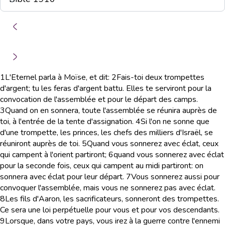
1
L'Eternel parla à Moïse, et dit:
2
Fais-toi deux trompettes
d'argent; tu les feras d'argent battu. Elles te serviront pour la
convocation de l'assemblée et pour le départ des camps.
3
Quand on en sonnera, toute l'assemblée se réunira auprès de
toi, à l'entrée de la tente d'assignation.
4
Si l'on ne sonne que
d'une trompette, les princes, les chefs des milliers d'Israël, se
réuniront auprès de toi.
5
Quand vous sonnerez avec éclat, ceux
qui campent à l'orient partiront;
6
quand vous sonnerez avec éclat
pour la seconde fois, ceux qui campent au midi partiront: on
sonnera avec éclat pour leur départ.
7
Vous sonnerez aussi pour
convoquer l'assemblée, mais vous ne sonnerez pas avec éclat.
8
Les fils d'Aaron, les sacrificateurs, sonneront des trompettes.
Ce sera une loi perpétuelle pour vous et pour vos descendants.
9
Lorsque, dans votre pays, vous irez à la guerre contre l'ennemi