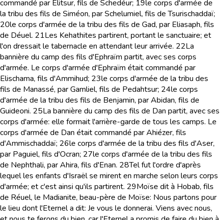
commandé par Elitsur, fils de Schedéur;
19
le corps d'armée de
la tribu des fils de Siméon, par Schelumiel, fils de Tsurischaddaï;
20
le corps d'armée de la tribu des fils de Gad, par Eliasaph, fils
de Déuel.
21
Les Kehathites partirent, portant le sanctuaire; et
l'on dressait le tabernacle en attendant leur arrivée.
22
La
bannière du camp des fils d'Ephraïm partit, avec ses corps
d'armée. Le corps d'armée d'Ephraïm était commandé par
Elischama, fils d'Ammihud;
23
le corps d'armée de la tribu des
fils de Manassé, par Gamliel, fils de Pedahtsur;
24
le corps
d'armée de la tribu des fils de Benjamin, par Abidan, fils de
Guideoni.
25
La bannière du camp des fils de Dan partit, avec ses
corps d'armée: elle formait l'arrière-garde de tous les camps. Le
corps d'armée de Dan était commandé par Ahiézer, fils
d'Ammischaddaï;
26
le corps d'armée de la tribu des fils d'Aser,
par Paguiel, fils d'Ocran;
27
le corps d'armée de la tribu des fils
de Nephthali, par Ahira, fils d'Enan.
28
Tel fut l'ordre d'après
lequel les enfants d'Israël se mirent en marche selon leurs corps
d'armée; et c'est ainsi qu'ils partirent.
29
Moïse dit à Hobab, fils
de Réuel, le Madianite, beau-père de Moïse: Nous partons pour
le lieu dont l'Eternel a dit: Je vous le donnerai. Viens avec nous,
et nous te ferons du bien, car l'Eternel a promis de faire du bien à