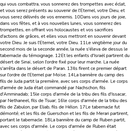
qui vous combattra, vous sonnerez des trompettes avec éclat,
et vous serez présents au souvenir de l'Eternel, votre Dieu, et
vous serez délivrés de vos ennemis.
10
Dans vos jours de joie,
dans vos fêtes, et à vos nouvelles lunes, vous sonnerez des
trompettes, en offrant vos holocaustes et vos sacrifices
d'actions de grâces, et elles vous mettront en souvenir devant
votre Dieu. Je suis l'Eternel, votre Dieu.
11
Le vingtième jour du
second mois de la seconde année, la nuée s'éleva de dessus le
tabernacle du témoignage.
12
Et les enfants d'Israël partirent du
désert de Sinaï, selon l'ordre fixé pour leur marche. La nuée
s'arrêta dans le désert de Paran.
13
Ils firent ce premier départ
sur l'ordre de l'Eternel par Moïse.
14
La bannière du camp des
fils de Juda partit la première, avec ses corps d'armée. Le corps
d'armée de Juda était commandé par Nachschon, fils
d'Amminadab;
15
le corps d'armée de la tribu des fils d'Issacar,
par Nethaneel, fils de Tsuar;
16
le corps d'armée de la tribu des
fils de Zabulon, par Eliab, fils de Hélon.
17
Le tabernacle fut
démonté; et les fils de Guerschon et les fils de Merari partirent,
portant le tabernacle.
18
La bannière du camp de Ruben partit,
avec ses corps d'armée. Le corps d'armée de Ruben était