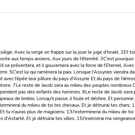
iège; Avec la verge on frappe sur la joue le juge d'Israël.
2
Et to
emonte aux temps anciens, Aux jours de l'éternité.
3
C'est pourquoi 
4
Il se présentera, et il gouvernera avec la force de l'Eternel, Ave
erre.
5
C'est lui qui ramènera la paix. Lorsque l'Assyrien viendra d
ont avec l'épée leur pâture du pays d'Assyrie Et du pays de Nimrod 
toire.
7
Le reste de Jacob sera au milieu des peuples nombreux 
 dépendent pas des enfants des hommes.
8
Le reste de Jacob sera
peaux de brebis: Lorsqu'il passe, il foule et déchire, Et personne 
exterminerai du milieu de toi tes chevaux, Et je détruirai tes chars;
1
Et tu n'auras plus de magiciens;
13
J'exterminerai du milieu de to
s d'Astarté, Et je détruirai tes villes.
15
J'exercerai ma vengeance 