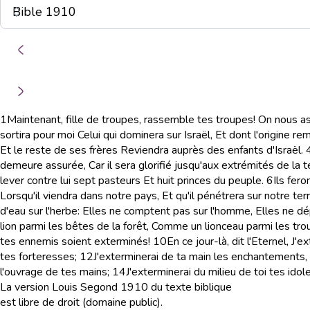
1
Maintenant, fille de troupes, rassemble tes troupes! On nous ass
sortira pour moi Celui qui dominera sur Israël, Et dont l'origine r
Et le reste de ses frères Reviendra auprès des enfants d'Israël.
demeure assurée, Car il sera glorifié jusqu'aux extrémités de la t
lever contre lui sept pasteurs Et huit princes du peuple.
6
Ils fer
Lorsqu'il viendra dans notre pays, Et qu'il pénétrera sur notre terri
d'eau sur l'herbe: Elles ne comptent pas sur l'homme, Elles ne
lion parmi les bêtes de la forêt, Comme un lionceau parmi les trou
tes ennemis soient exterminés!
10
En ce jour-là, dit l'Eternel, J'
tes forteresses;
12
J'exterminerai de ta main les enchantements, 
l'ouvrage de tes mains;
14
J'exterminerai du milieu de toi tes idole
La version Louis Segond 1910 du texte biblique
est libre de droit (domaine public).