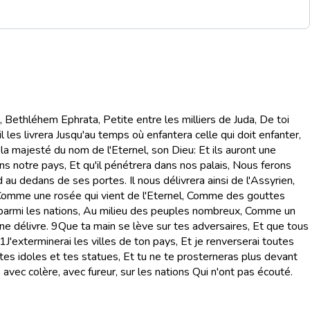
i, Bethléhem Ephrata, Petite entre les milliers de Juda, De toi
il les livrera Jusqu'au temps où enfantera celle qui doit enfanter,
c la majesté du nom de l'Eternel, son Dieu: Et ils auront une
ans notre pays, Et qu'il pénétrera dans nos palais, Nous ferons
au dedans de ses portes. Il nous délivrera ainsi de l'Assyrien,
Comme une rosée qui vient de l'Eternel, Comme des gouttes
 parmi les nations, Au milieu des peuples nombreux, Comme un
ne délivre.
9
Que ta main se lève sur tes adversaires, Et que tous
1
J'exterminerai les villes de ton pays, Et je renverserai toutes
i tes idoles et tes statues, Et tu ne te prosterneras plus devant
avec colère, avec fureur, sur les nations Qui n'ont pas écouté.