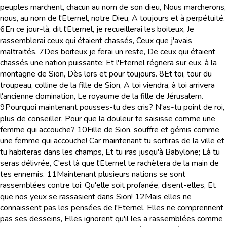
peuples marchent, chacun au nom de son dieu, Nous marcherons,
nous, au nom de l'Eternel, notre Dieu, A toujours et à perpétuité.
6
En ce jour-là, dit l'Eternel, je recueillerai les boiteux, Je
rassemblerai ceux qui étaient chassés, Ceux que j'avais
maltraités.
7
Des boiteux je ferai un reste, De ceux qui étaient
chassés une nation puissante; Et l'Eternel régnera sur eux, à la
montagne de Sion, Dès lors et pour toujours.
8
Et toi, tour du
troupeau, colline de la fille de Sion, A toi viendra, à toi arrivera
l'ancienne domination, Le royaume de la fille de Jérusalem.
9
Pourquoi maintenant pousses-tu des cris? N'as-tu point de roi,
plus de conseiller, Pour que la douleur te saisisse comme une
femme qui accouche?
10
Fille de Sion, souffre et gémis comme
une femme qui accouche! Car maintenant tu sortiras de la ville et
tu habiteras dans les champs, Et tu iras jusqu'à Babylone; Là tu
seras délivrée, C'est là que l'Eternel te rachètera de la main de
tes ennemis.
11
Maintenant plusieurs nations se sont
rassemblées contre toi: Qu'elle soit profanée, disent-elles, Et
que nos yeux se rassasient dans Sion!
12
Mais elles ne
connaissent pas les pensées de l'Eternel, Elles ne comprennent
pas ses desseins, Elles ignorent qu'il les a rassemblées comme