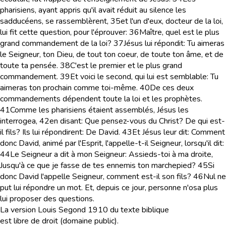
pharisiens, ayant appris qu'il avait réduit au silence les
sadducéens, se rassemblèrent,
35
et l'un d'eux, docteur de la loi,
lui fit cette question, pour l'éprouver:
36
Maître, quel est le plus
grand commandement de la loi?
37
Jésus lui répondit: Tu aimeras
le Seigneur, ton Dieu, de tout ton coeur, de toute ton âme, et de
toute ta pensée.
38
C'est le premier et le plus grand
commandement.
39
Et voici le second, qui lui est semblable: Tu
aimeras ton prochain comme toi-même.
40
De ces deux
commandements dépendent toute la loi et les prophètes.
41
Comme les pharisiens étaient assemblés, Jésus les
interrogea,
42
en disant: Que pensez-vous du Christ? De qui est-
il fils? Ils lui répondirent: De David.
43
Et Jésus leur dit: Comment
donc David, animé par l'Esprit, l'appelle-t-il Seigneur, lorsqu'il dit:
44
Le Seigneur a dit à mon Seigneur: Assieds-toi à ma droite,
Jusqu'à ce que je fasse de tes ennemis ton marchepied?
45
Si
donc David l'appelle Seigneur, comment est-il son fils?
46
Nul ne
put lui répondre un mot. Et, depuis ce jour, personne n'osa plus
lui proposer des questions.
La version Louis Segond 1910 du texte biblique
est libre de droit (domaine public).