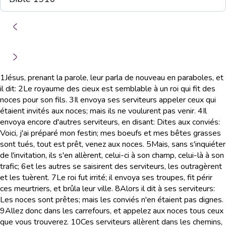
1
Jésus, prenant la parole, leur parla de nouveau en paraboles, et
il dit:
2
Le royaume des cieux est semblable à un roi qui fit des
noces pour son fils.
3
Il envoya ses serviteurs appeler ceux qui
étaient invités aux noces; mais ils ne voulurent pas venir.
4
Il
envoya encore d'autres serviteurs, en disant: Dites aux conviés:
Voici, j'ai préparé mon festin; mes boeufs et mes bêtes grasses
sont tués, tout est prêt, venez aux noces.
5
Mais, sans s'inquiéter
de l'invitation, ils s'en allèrent, celui-ci à son champ, celui-là à son
trafic;
6
et les autres se saisirent des serviteurs, les outragèrent
et les tuèrent.
7
Le roi fut irrité; il envoya ses troupes, fit périr
ces meurtriers, et brûla leur ville.
8
Alors il dit à ses serviteurs:
Les noces sont prêtes; mais les conviés n'en étaient pas dignes.
9
Allez donc dans les carrefours, et appelez aux noces tous ceux
que vous trouverez.
10
Ces serviteurs allèrent dans les chemins,