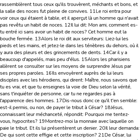
rassemblèrent tous ceux qu'ils trouvèrent, méchants et bons, et
la salle des noces fut pleine de convives.
11
Le roi entra pour
voir ceux qui étaient à table, et il aperçut là un homme qui n'avait
pas revêtu un habit de noces.
12
Il lui dit: Mon ami, comment es-
tu entré ici sans avoir un habit de noces? Cet homme eut la
bouche fermée.
13
Alors le roi dit aux serviteurs: Liez-lui les
pieds et les mains, et jetez-le dans les ténèbres du dehors, où il
y aura des pleurs et des grincements de dents.
14
Car il y a
beaucoup d'appelés, mais peu d'élus.
15
Alors les pharisiens
allèrent se consulter sur les moyens de surprendre Jésus par
ses propres paroles.
16
Ils envoyèrent auprès de lui leurs
disciples avec les hérodiens, qui dirent: Maître, nous savons que
tu es vrai, et que tu enseignes la voie de Dieu selon la vérité,
sans t'inquiéter de personne, car tu ne regardes pas à
l'apparence des hommes.
17
Dis-nous donc ce qu'il t'en semble:
est-il permis, ou non, de payer le tribut à César?
18
Jésus,
connaissant leur méchanceté, répondit: Pourquoi me tentez-
vous, hypocrites?
19
Montrez-moi la monnaie avec laquelle on
paie le tribut. Et ils lui présentèrent un denier.
20
Il leur demanda:
De qui sont cette effigie et cette inscription?
21
De César, lui