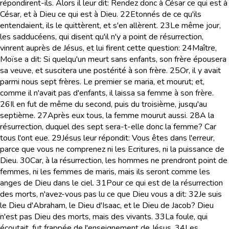
répondirent-ils. Alors il leur dit: Rendez donc à César ce qui est à
César, et à Dieu ce qui est à Dieu.
22
Etonnés de ce qu'ils
entendaient, ils le quittèrent, et s'en allèrent.
23
Le même jour,
les sadducéens, qui disent qu'il n'y a point de résurrection,
vinrent auprès de Jésus, et lui firent cette question:
24
Maître,
Moïse a dit: Si quelqu'un meurt sans enfants, son frère épousera
sa veuve, et suscitera une postérité à son frère.
25
Or, il y avait
parmi nous sept frères. Le premier se maria, et mourut; et,
comme il n'avait pas d'enfants, il laissa sa femme à son frère.
26
Il en fut de même du second, puis du troisième, jusqu'au
septième.
27
Après eux tous, la femme mourut aussi.
28
A la
résurrection, duquel des sept sera-t-elle donc la femme? Car
tous l'ont eue.
29
Jésus leur répondit: Vous êtes dans l'erreur,
parce que vous ne comprenez ni les Ecritures, ni la puissance de
Dieu.
30
Car, à la résurrection, les hommes ne prendront point de
femmes, ni les femmes de maris, mais ils seront comme les
anges de Dieu dans le ciel.
31
Pour ce qui est de la résurrection
des morts, n'avez-vous pas lu ce que Dieu vous a dit:
32
Je suis
le Dieu d'Abraham, le Dieu d'Isaac, et le Dieu de Jacob? Dieu
n'est pas Dieu des morts, mais des vivants.
33
La foule, qui
écoutait, fut frappée de l'enseignement de Jésus.
34
Les