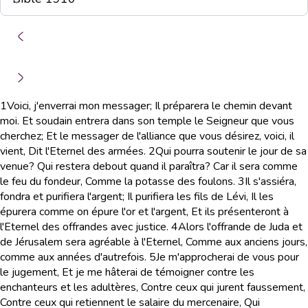
1
Voici, j'enverrai mon messager; Il préparera le chemin devant
moi. Et soudain entrera dans son temple le Seigneur que vous
cherchez; Et le messager de l'alliance que vous désirez, voici, il
vient, Dit l'Eternel des armées.
2
Qui pourra soutenir le jour de sa
venue? Qui restera debout quand il paraîtra? Car il sera comme
le feu du fondeur, Comme la potasse des foulons.
3
Il s'assiéra,
fondra et purifiera l'argent; Il purifiera les fils de Lévi, Il les
épurera comme on épure l'or et l'argent, Et ils présenteront à
l'Eternel des offrandes avec justice.
4
Alors l'offrande de Juda et
de Jérusalem sera agréable à l'Eternel, Comme aux anciens jours,
comme aux années d'autrefois.
5
Je m'approcherai de vous pour
le jugement, Et je me hâterai de témoigner contre les
enchanteurs et les adultères, Contre ceux qui jurent faussement,
Contre ceux qui retiennent le salaire du mercenaire, Qui