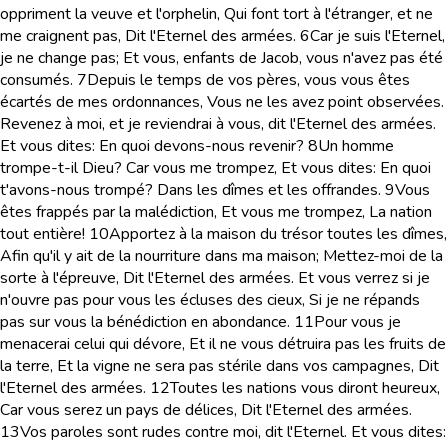
oppriment la veuve et l'orphelin, Qui font tort à l'étranger, et ne
me craignent pas, Dit l'Eternel des armées.
6
Car je suis l'Eternel,
je ne change pas; Et vous, enfants de Jacob, vous n'avez pas été
consumés.
7
Depuis le temps de vos pères, vous vous êtes
écartés de mes ordonnances, Vous ne les avez point observées.
Revenez à moi, et je reviendrai à vous, dit l'Eternel des armées.
Et vous dites: En quoi devons-nous revenir?
8
Un homme
trompe-t-il Dieu? Car vous me trompez, Et vous dites: En quoi
t'avons-nous trompé? Dans les dîmes et les offrandes.
9
Vous
êtes frappés par la malédiction, Et vous me trompez, La nation
tout entière!
10
Apportez à la maison du trésor toutes les dîmes,
Afin qu'il y ait de la nourriture dans ma maison; Mettez-moi de la
sorte à l'épreuve, Dit l'Eternel des armées. Et vous verrez si je
n'ouvre pas pour vous les écluses des cieux, Si je ne répands
pas sur vous la bénédiction en abondance.
11
Pour vous je
menacerai celui qui dévore, Et il ne vous détruira pas les fruits de
la terre, Et la vigne ne sera pas stérile dans vos campagnes, Dit
l'Eternel des armées.
12
Toutes les nations vous diront heureux,
Car vous serez un pays de délices, Dit l'Eternel des armées.
13
Vos paroles sont rudes contre moi, dit l'Eternel. Et vous dites: