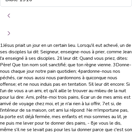
1
Jésus priait un jour en un certain lieu. Lorsqu'il eut achevé, un de
ses disciples lui dit: Seigneur, enseigne-nous à prier, comme Jean
l'a enseigné à ses disciples.
2
Il leur dit: Quand vous priez, dites:
Père! Que ton nom soit sanctifié; que ton règne vienne.
3
Donne-
nous chaque jour notre pain quotidien;
4
pardonne-nous nos
péchés, car nous aussi nous pardonnons à quiconque nous
offense; et ne nous induis pas en tentation.
5
Il leur dit encore: Si
l'un de vous a un ami, et qu'il aille le trouver au milieu de la nuit
pour lui dire: Ami, prête-moi trois pains,
6
car un de mes amis est
arrivé de voyage chez moi, et je n'ai rien à lui offrir,
7
et si, de
l'intérieur de sa maison, cet ami lui répond: Ne m'importune pas,
la porte est déjà fermée, mes enfants et moi sommes au lit, je
ne puis me lever pour te donner des pains, -
8
je vous le dis,
même s'il ne se levait pas pour les lui donner parce que c'est son