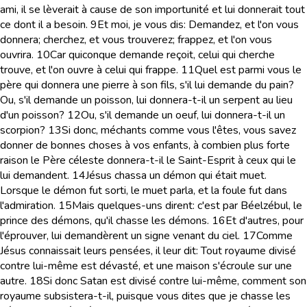
ami, il se lèverait à cause de son importunité et lui donnerait tout
ce dont il a besoin.
9
Et moi, je vous dis: Demandez, et l'on vous
donnera; cherchez, et vous trouverez; frappez, et l'on vous
ouvrira.
10
Car quiconque demande reçoit, celui qui cherche
trouve, et l'on ouvre à celui qui frappe.
11
Quel est parmi vous le
père qui donnera une pierre à son fils, s'il lui demande du pain?
Ou, s'il demande un poisson, lui donnera-t-il un serpent au lieu
d'un poisson?
12
Ou, s'il demande un oeuf, lui donnera-t-il un
scorpion?
13
Si donc, méchants comme vous l'êtes, vous savez
donner de bonnes choses à vos enfants, à combien plus forte
raison le Père céleste donnera-t-il le Saint-Esprit à ceux qui le
lui demandent.
14
Jésus chassa un démon qui était muet.
Lorsque le démon fut sorti, le muet parla, et la foule fut dans
l'admiration.
15
Mais quelques-uns dirent: c'est par Béelzébul, le
prince des démons, qu'il chasse les démons.
16
Et d'autres, pour
l'éprouver, lui demandèrent un signe venant du ciel.
17
Comme
Jésus connaissait leurs pensées, il leur dit: Tout royaume divisé
contre lui-même est dévasté, et une maison s'écroule sur une
autre.
18
Si donc Satan est divisé contre lui-même, comment son
royaume subsistera-t-il, puisque vous dites que je chasse les