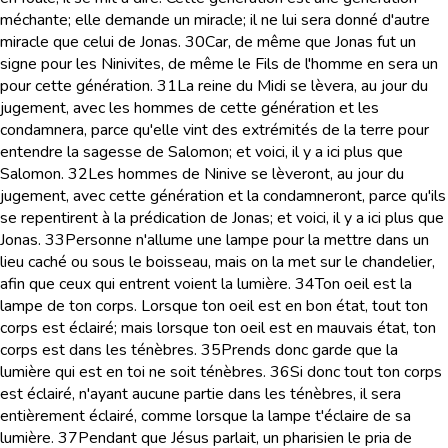
méchante; elle demande un miracle; il ne lui sera donné d'autre
miracle que celui de Jonas.
30
Car, de même que Jonas fut un
signe pour les Ninivites, de même le Fils de l'homme en sera un
pour cette génération.
31
La reine du Midi se lèvera, au jour du
jugement, avec les hommes de cette génération et les
condamnera, parce qu'elle vint des extrémités de la terre pour
entendre la sagesse de Salomon; et voici, il y a ici plus que
Salomon.
32
Les hommes de Ninive se lèveront, au jour du
jugement, avec cette génération et la condamneront, parce qu'ils
se repentirent à la prédication de Jonas; et voici, il y a ici plus que
Jonas.
33
Personne n'allume une lampe pour la mettre dans un
lieu caché ou sous le boisseau, mais on la met sur le chandelier,
afin que ceux qui entrent voient la lumière.
34
Ton oeil est la
lampe de ton corps. Lorsque ton oeil est en bon état, tout ton
corps est éclairé; mais lorsque ton oeil est en mauvais état, ton
corps est dans les ténèbres.
35
Prends donc garde que la
lumière qui est en toi ne soit ténèbres.
36
Si donc tout ton corps
est éclairé, n'ayant aucune partie dans les ténèbres, il sera
entièrement éclairé, comme lorsque la lampe t'éclaire de sa
lumière.
37
Pendant que Jésus parlait, un pharisien le pria de