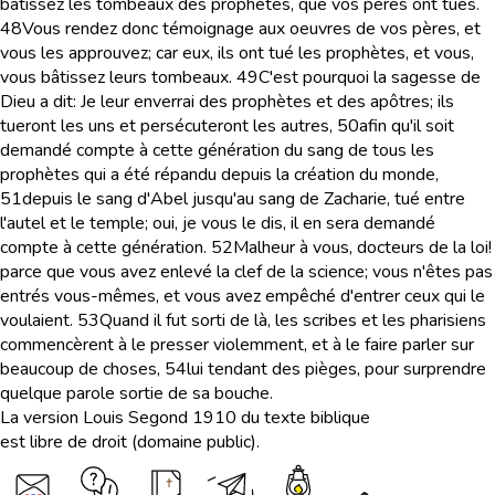
bâtissez les tombeaux des prophètes, que vos pères ont tués.
48
Vous rendez donc témoignage aux oeuvres de vos pères, et
vous les approuvez; car eux, ils ont tué les prophètes, et vous,
vous bâtissez leurs tombeaux.
49
C'est pourquoi la sagesse de
Dieu a dit: Je leur enverrai des prophètes et des apôtres; ils
tueront les uns et persécuteront les autres,
50
afin qu'il soit
demandé compte à cette génération du sang de tous les
prophètes qui a été répandu depuis la création du monde,
51
depuis le sang d'Abel jusqu'au sang de Zacharie, tué entre
l'autel et le temple; oui, je vous le dis, il en sera demandé
compte à cette génération.
52
Malheur à vous, docteurs de la loi!
parce que vous avez enlevé la clef de la science; vous n'êtes pas
entrés vous-mêmes, et vous avez empêché d'entrer ceux qui le
voulaient.
53
Quand il fut sorti de là, les scribes et les pharisiens
commencèrent à le presser violemment, et à le faire parler sur
beaucoup de choses,
54
lui tendant des pièges, pour surprendre
quelque parole sortie de sa bouche.
La version Louis Segond 1910 du texte biblique
est libre de droit (domaine public).