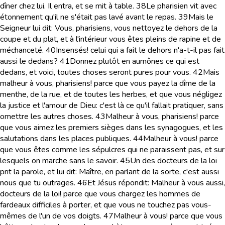
dîner chez lui. Il entra, et se mit à table.
38
Le pharisien vit avec
étonnement qu'il ne s'était pas lavé avant le repas.
39
Mais le
Seigneur lui dit: Vous, pharisiens, vous nettoyez le dehors de la
coupe et du plat, et à l'intérieur vous êtes pleins de rapine et de
méchanceté.
40
Insensés! celui qui a fait le dehors n'a-t-il pas fait
aussi le dedans?
41
Donnez plutôt en aumônes ce qui est
dedans, et voici, toutes choses seront pures pour vous.
42
Mais
malheur à vous, pharisiens! parce que vous payez la dîme de la
menthe, de la rue, et de toutes les herbes, et que vous négligez
la justice et l'amour de Dieu: c'est là ce qu'il fallait pratiquer, sans
omettre les autres choses.
43
Malheur à vous, pharisiens! parce
que vous aimez les premiers sièges dans les synagogues, et les
salutations dans les places publiques.
44
Malheur à vous! parce
que vous êtes comme les sépulcres qui ne paraissent pas, et sur
lesquels on marche sans le savoir.
45
Un des docteurs de la loi
prit la parole, et lui dit: Maître, en parlant de la sorte, c'est aussi
nous que tu outrages.
46
Et Jésus répondit: Malheur à vous aussi,
docteurs de la loi! parce que vous chargez les hommes de
fardeaux difficiles à porter, et que vous ne touchez pas vous-
mêmes de l'un de vos doigts.
47
Malheur à vous! parce que vous