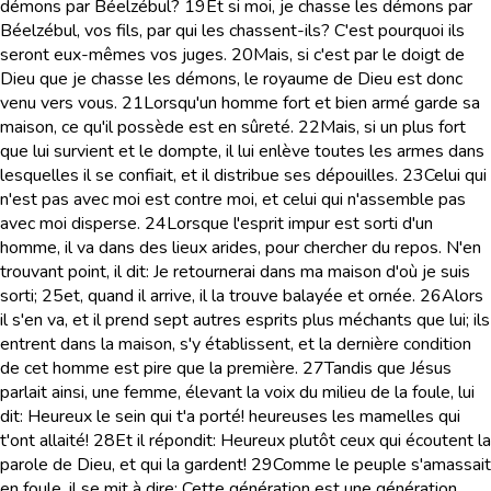
démons par Béelzébul?
19
Et si moi, je chasse les démons par
Béelzébul, vos fils, par qui les chassent-ils? C'est pourquoi ils
seront eux-mêmes vos juges.
20
Mais, si c'est par le doigt de
Dieu que je chasse les démons, le royaume de Dieu est donc
venu vers vous.
21
Lorsqu'un homme fort et bien armé garde sa
maison, ce qu'il possède est en sûreté.
22
Mais, si un plus fort
que lui survient et le dompte, il lui enlève toutes les armes dans
lesquelles il se confiait, et il distribue ses dépouilles.
23
Celui qui
n'est pas avec moi est contre moi, et celui qui n'assemble pas
avec moi disperse.
24
Lorsque l'esprit impur est sorti d'un
homme, il va dans des lieux arides, pour chercher du repos. N'en
trouvant point, il dit: Je retournerai dans ma maison d'où je suis
sorti;
25
et, quand il arrive, il la trouve balayée et ornée.
26
Alors
il s'en va, et il prend sept autres esprits plus méchants que lui; ils
entrent dans la maison, s'y établissent, et la dernière condition
de cet homme est pire que la première.
27
Tandis que Jésus
parlait ainsi, une femme, élevant la voix du milieu de la foule, lui
dit: Heureux le sein qui t'a porté! heureuses les mamelles qui
t'ont allaité!
28
Et il répondit: Heureux plutôt ceux qui écoutent la
parole de Dieu, et qui la gardent!
29
Comme le peuple s'amassait
en foule, il se mit à dire: Cette génération est une génération