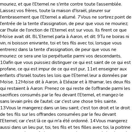
mouriez, et que l'Eternel ne s'irrite contre toute l'assemblée.
Laissez vos frères, toute la maison d'Israël, pleurer sur
l'embrasement que l'Eternel a allumé.
7
Vous ne sortirez point de
l'entrée de la tente d'assignation, de peur que vous ne mouriez;
car l'huile de l'onction de l'Eternel est sur vous. Ils firent ce que
Moïse avait dit.
8
L'Eternel parla à Aaron, et dit:
9
Tu ne boiras ni
vin, ni boisson enivrante, toi et tes fils avec toi, lorsque vous
entrerez dans la tente d'assignation, de peur que vous ne
mouriez: ce sera une loi perpétuelle parmi vos descendants,
10
afin que vous puissiez distinguer ce qui est saint de ce qui est
profane, ce qui est impur de ce qui est pur,
11
et enseigner aux
enfants d'Israël toutes les lois que l'Eternel leur a données par
Moïse.
12
Moïse dit à Aaron, à Eléazar et à Ithamar, les deux fils
qui restaient à Aaron: Prenez ce qui reste de l'offrande parmi les
sacrifices consumés par le feu devant l'Eternel, et mangez-le
sans levain près de l'autel: car c'est une chose très sainte.
13
Vous le mangerez dans un lieu saint; c'est ton droit et le droit
de tes fils sur les offrandes consumées par le feu devant
l'Eternel; car c'est là ce qui m'a été ordonné.
14
Vous mangerez
aussi dans un lieu pur, toi, tes fils et tes filles avec toi, la poitrine