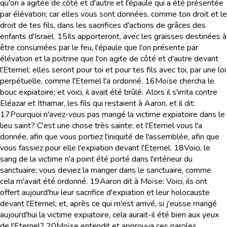
qu'on a agitée de côté et d'autre et l'épaule qui a été présentée
par élévation; car elles vous sont données, comme ton droit et le
droit de tes fils, dans les sacrifices d'actions de grâces des
enfants d'Israël.
15
Ils apporteront, avec les graisses destinées à
être consumées par le feu, l'épaule que l'on présente par
élévation et la poitrine que l'on agite de côté et d'autre devant
l'Eternel: elles seront pour toi et pour tes fils avec toi, par une loi
perpétuelle, comme l'Eternel l'a ordonné.
16
Moïse chercha le
bouc expiatoire; et voici, il avait été brûlé. Alors il s'irrita contre
Eléazar et Ithamar, les fils qui restaient à Aaron, et il dit:
17
Pourquoi n'avez-vous pas mangé la victime expiatoire dans le
lieu saint? C'est une chose très sainte; et l'Eternel vous l'a
donnée, afin que vous portiez l'iniquité de l'assemblée, afin que
vous fassiez pour elle l'expiation devant l'Eternel.
18
Voici, le
sang de la victime n'a point été porté dans l'intérieur du
sanctuaire; vous deviez la manger dans le sanctuaire, comme
cela m'avait été ordonné.
19
Aaron dit à Moïse: Voici, ils ont
offert aujourd'hui leur sacrifice d'expiation et leur holocauste
devant l'Eternel; et, après ce qui m'est arrivé, si j'eusse mangé
aujourd'hui la victime expiatoire, cela aurait-il été bien aux yeux
de l'Eternel?
20
Moïse entendit et approuva ces paroles.