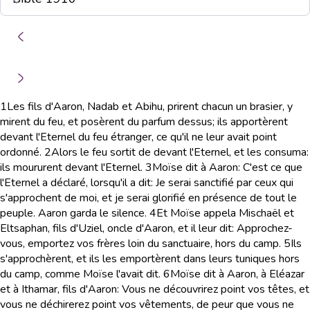
1
Les fils d'Aaron, Nadab et Abihu, prirent chacun un brasier, y
mirent du feu, et posèrent du parfum dessus; ils apportèrent
devant l'Eternel du feu étranger, ce qu'il ne leur avait point
ordonné.
2
Alors le feu sortit de devant l'Eternel, et les consuma:
ils moururent devant l'Eternel.
3
Moïse dit à Aaron: C'est ce que
l'Eternel a déclaré, lorsqu'il a dit: Je serai sanctifié par ceux qui
s'approchent de moi, et je serai glorifié en présence de tout le
peuple. Aaron garda le silence.
4
Et Moïse appela Mischaël et
Eltsaphan, fils d'Uziel, oncle d'Aaron, et il leur dit: Approchez-
vous, emportez vos frères loin du sanctuaire, hors du camp.
5
Ils
s'approchèrent, et ils les emportèrent dans leurs tuniques hors
du camp, comme Moïse l'avait dit.
6
Moïse dit à Aaron, à Eléazar
et à Ithamar, fils d'Aaron: Vous ne découvrirez point vos têtes, et
vous ne déchirerez point vos vêtements, de peur que vous ne