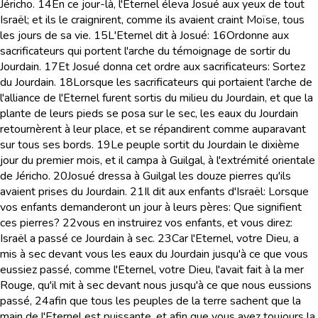
Jéricho.
14
En ce jour-là, l'Eternel éleva Josué aux yeux de tout
Israël; et ils le craignirent, comme ils avaient craint Moïse, tous
les jours de sa vie.
15
L'Eternel dit à Josué:
16
Ordonne aux
sacrificateurs qui portent l'arche du témoignage de sortir du
Jourdain.
17
Et Josué donna cet ordre aux sacrificateurs: Sortez
du Jourdain.
18
Lorsque les sacrificateurs qui portaient l'arche de
l'alliance de l'Eternel furent sortis du milieu du Jourdain, et que la
plante de leurs pieds se posa sur le sec, les eaux du Jourdain
retournèrent à leur place, et se répandirent comme auparavant
sur tous ses bords.
19
Le peuple sortit du Jourdain le dixième
jour du premier mois, et il campa à Guilgal, à l'extrémité orientale
de Jéricho.
20
Josué dressa à Guilgal les douze pierres qu'ils
avaient prises du Jourdain.
21
Il dit aux enfants d'Israël: Lorsque
vos enfants demanderont un jour à leurs pères: Que signifient
ces pierres?
22
vous en instruirez vos enfants, et vous direz:
Israël a passé ce Jourdain à sec.
23
Car l'Eternel, votre Dieu, a
mis à sec devant vous les eaux du Jourdain jusqu'à ce que vous
eussiez passé, comme l'Eternel, votre Dieu, l'avait fait à la mer
Rouge, qu'il mit à sec devant nous jusqu'à ce que nous eussions
passé,
24
afin que tous les peuples de la terre sachent que la
main de l'Eternel est puissante, et afin que vous ayez toujours la