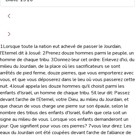
1
Lorsque toute la nation eut achevé de passer le Jourdain,
l'Eternel dit à Josué:
2
Prenez douze hommes parmi le peuple, un
homme de chaque tribu.
3
Donnez-leur cet ordre: Enlevez d'ici, du
milieu du Jourdain, de la place où les sacrificateurs se sont
arrêtés de pied ferme, douze pierres, que vous emporterez avec
vous, et que vous déposerez dans le lieu où vous passerez cette
nuit.
4
Josué appela les douze hommes qu'il choisit parmi les
enfants d'Israël, un homme de chaque tribu.
5
Il leur dit: Passez
devant l'arche de l'Eternel, votre Dieu, au milieu du Jourdain, et
que chacun de vous charge une pierre sur son épaule, selon le
nombre des tribus des enfants d'Israël,
6
afin que cela soit un
signe au milieu de vous. Lorsque vos enfants demanderont un
jour: Que signifient pour vous ces pierres?
7
vous leur direz: Les
eaux du Jourdain ont été coupées devant l'arche de l'alliance de