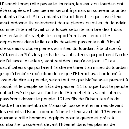
l'Eternel; lorsqu'elle passa le Jourdain, les eaux du Jourdain ont
été coupées, et ces pierres seront à jamais un souvenir pour les
enfants d'Israël.
8
Les enfants d'Israël firent ce que Josué leur
avait ordonné. Ils enlevèrent douze pierres du milieu du Jourdain,
comme l'Eternel l'avait dit à Josué, selon le nombre des tribus
des enfants d'Israël, ils les emportèrent avec eux, et les
déposèrent dans le lieu où ils devaient passer la nuit.
9
Josué
dressa aussi douze pierres au milieu du Jourdain, à la place où
s'étaient arrêtés les pieds des sacrificateurs qui portaient l'arche
de l'alliance; et elles y sont restées jusqu'à ce jour.
10
Les
sacrificateurs qui portaient l'arche se tinrent au milieu du Jourdain
jusqu'à l'entière exécution de ce que l'Eternel avait ordonné à
Josué de dire au peuple, selon tout ce que Moïse avait prescrit à
Josué. Et le peuple se hâta de passer.
11
Lorsque tout le peuple
eut achevé de passer, l'arche de l'Eternel et les sacrificateurs
passèrent devant le peuple.
12
Les fils de Ruben, les fils de
Gad, et la demi-tribu de Manassé, passèrent en armes devant
les enfants d'Israël, comme Moïse le leur avait dit.
13
Environ
quarante mille hommes, équipés pour la guerre et prêts à
combattre, passèrent devant l'Eternel dans les plaines de