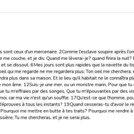
rs sont ceux d'un mercenaire.
2
Comme l'esclave soupire après l'om
e me couche, et je dis: Quand me lèverai-je? quand finira la nuit? E
et se dissout.
6
Mes jours sont plus rapides que la navette du tis
oeil qui me regarde ne me regardera plus; Ton oeil me cherchera, e
ndra plus dans sa maison, Et le lieu qu'il habitait ne le connaîtra pl
de mon âme.
12
Suis-je une mer, ou un monstre marin, Pour que tu
que tu m'effraies par des songes, Que tu m'épouvantes par des vis
-moi, car ma vie n'est qu'un souffle.
17
Qu'est-ce que l'homme, pour
 l'éprouves à tous les instants?
19
Quand cesseras-tu d'avoir le r
es? Pourquoi me mettre en butte à tes traits? Pourquoi me rendre
sière; Tu me chercheras, et je ne serai plus.