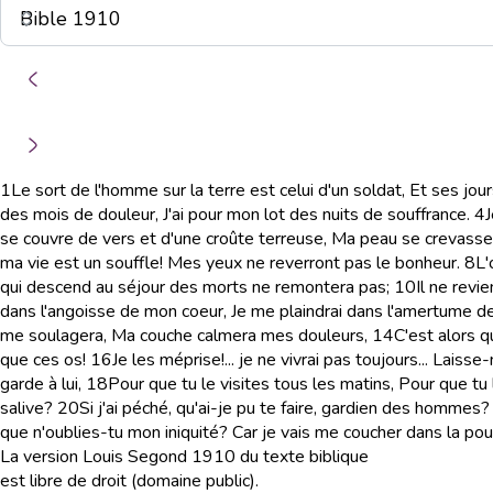
1
Le sort de l'homme sur la terre est celui d'un soldat, Et ses jou
des mois de douleur, J'ai pour mon lot des nuits de souffrance.
4
J
se couvre de vers et d'une croûte terreuse, Ma peau se crevasse 
ma vie est un souffle! Mes yeux ne reverront pas le bonheur.
8
L'
qui descend au séjour des morts ne remontera pas;
10
Il ne revie
dans l'angoisse de mon coeur, Je me plaindrai dans l'amertume 
me soulagera, Ma couche calmera mes douleurs,
14
C'est alors 
que ces os!
16
Je les méprise!... je ne vivrai pas toujours... Laisse
garde à lui,
18
Pour que tu le visites tous les matins, Pour que tu
salive?
20
Si j'ai péché, qu'ai-je pu te faire, gardien des homm
que n'oublies-tu mon iniquité? Car je vais me coucher dans la pous
La version Louis Segond 1910 du texte biblique
est libre de droit (domaine public).