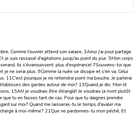
bre, Comme l'ouvrier attend son salaire,
3
Ainsi j'ai pour partage
t je suis rassasié d'agitations jusqu'au point du jour.
5
Mon corps
serand, Ils s'évanouissent: plus d'espérance!
7
Souviens-toi que
t je ne serai plus.
9
Comme la nuée se dissipe et s'en va, Celui
us.
11
C'est pourquoi je ne retiendrai point ma bouche, Je parlerai
 établisses des gardes autour de moi?
13
Quand je dis: Mon lit
ions.
15
Ah! je voudrais être étranglé! Je voudrais la mort plutôt
 que tu en fasses tant de cas, Pour que tu daignes prendre
egard sur moi? Quand me laisseras-tu le temps d'avaler ma
 à charge à moi-même?
21
Que ne pardonnes-tu mon péché, Et