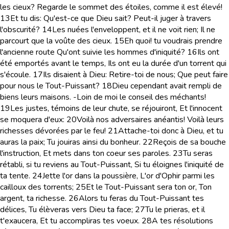
les cieux? Regarde le sommet des étoiles, comme il est élevé!
13
Et tu dis: Qu'est-ce que Dieu sait? Peut-il juger à travers
l'obscurité?
14
Les nuées l'enveloppent, et il ne voit rien; Il ne
parcourt que la voûte des cieux.
15
Eh quoi! tu voudrais prendre
l'ancienne route Qu'ont suivie les hommes d'iniquité?
16
Ils ont
été emportés avant le temps, Ils ont eu la durée d'un torrent qui
s'écoule.
17
Ils disaient à Dieu: Retire-toi de nous; Que peut faire
pour nous le Tout-Puissant?
18
Dieu cependant avait rempli de
biens leurs maisons. -Loin de moi le conseil des méchants!
19
Les justes, témoins de leur chute, se réjouiront, Et l'innocent
se moquera d'eux:
20
Voilà nos adversaires anéantis! Voilà leurs
richesses dévorées par le feu!
21
Attache-toi donc à Dieu, et tu
auras la paix; Tu jouiras ainsi du bonheur.
22
Reçois de sa bouche
l'instruction, Et mets dans ton coeur ses paroles.
23
Tu seras
rétabli, si tu reviens au Tout-Puissant, Si tu éloignes l'iniquité de
ta tente.
24
Jette l'or dans la poussière, L'or d'Ophir parmi les
cailloux des torrents;
25
Et le Tout-Puissant sera ton or, Ton
argent, ta richesse.
26
Alors tu feras du Tout-Puissant tes
délices, Tu élèveras vers Dieu ta face;
27
Tu le prieras, et il
t'exaucera, Et tu accompliras tes voeux.
28
A tes résolutions