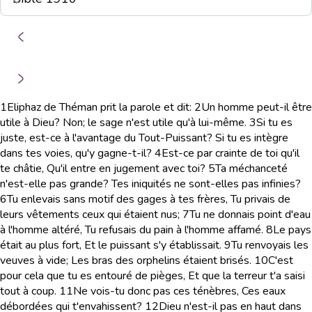
1
Eliphaz de Théman prit la parole et dit:
2
Un homme peut-il être
utile à Dieu? Non; le sage n'est utile qu'à lui-même.
3
Si tu es
juste, est-ce à l'avantage du Tout-Puissant? Si tu es intègre
dans tes voies, qu'y gagne-t-il?
4
Est-ce par crainte de toi qu'il
te châtie, Qu'il entre en jugement avec toi?
5
Ta méchanceté
n'est-elle pas grande? Tes iniquités ne sont-elles pas infinies?
6
Tu enlevais sans motif des gages à tes frères, Tu privais de
leurs vêtements ceux qui étaient nus;
7
Tu ne donnais point d'eau
à l'homme altéré, Tu refusais du pain à l'homme affamé.
8
Le pays
était au plus fort, Et le puissant s'y établissait.
9
Tu renvoyais les
veuves à vide; Les bras des orphelins étaient brisés.
10
C'est
pour cela que tu es entouré de pièges, Et que la terreur t'a saisi
tout à coup.
11
Ne vois-tu donc pas ces ténèbres, Ces eaux
débordées qui t'envahissent?
12
Dieu n'est-il pas en haut dans