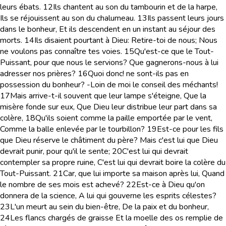
leurs ébats.
12
Ils chantent au son du tambourin et de la harpe,
Ils se réjouissent au son du chalumeau.
13
Ils passent leurs jours
dans le bonheur, Et ils descendent en un instant au séjour des
morts.
14
Ils disaient pourtant à Dieu: Retire-toi de nous; Nous
ne voulons pas connaître tes voies.
15
Qu'est-ce que le Tout-
Puissant, pour que nous le servions? Que gagnerons-nous à lui
adresser nos prières?
16
Quoi donc! ne sont-ils pas en
possession du bonheur? -Loin de moi le conseil des méchants!
17
Mais arrive-t-il souvent que leur lampe s'éteigne, Que la
misère fonde sur eux, Que Dieu leur distribue leur part dans sa
colère,
18
Qu'ils soient comme la paille emportée par le vent,
Comme la balle enlevée par le tourbillon?
19
Est-ce pour les fils
que Dieu réserve le châtiment du père? Mais c'est lui que Dieu
devrait punir, pour qu'il le sente;
20
C'est lui qui devrait
contempler sa propre ruine, C'est lui qui devrait boire la colère du
Tout-Puissant.
21
Car, que lui importe sa maison après lui, Quand
le nombre de ses mois est achevé?
22
Est-ce à Dieu qu'on
donnera de la science, A lui qui gouverne les esprits célestes?
23
L'un meurt au sein du bien-être, De la paix et du bonheur,
24
Les flancs chargés de graisse Et la moelle des os remplie de