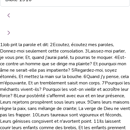
1
Job prit la parole et dit:
2
Ecoutez, écoutez mes paroles,
Donnez-moi seulement cette consolation.
3
Laissez-moi parler,
je vous prie; Et, quand j'aurai parlé, tu pourras te moquer.
4
Est-
ce contre un homme que se dirige ma plainte? Et pourquoi mon
âme ne serait-elle pas impatiente?
5
Regardez-moi, soyez
étonnés, Et mettez la main sur la bouche.
6
Quand j'y pense, cela
m'épouvante, Et un tremblement saisit mon corps.
7
Pourquoi les
méchants vivent-ils? Pourquoi les voit-on vieillir et accroître leur
force?
8
Leur postérité s'affermit avec eux et en leur présence,
Leurs rejetons prospèrent sous leurs yeux.
9
Dans leurs maisons
règne la paix, sans mélange de crainte; La verge de Dieu ne vient
pas les frapper.
10
Leurs taureaux sont vigoureux et féconds,
Leurs génisses conçoivent et n'avortent point.
11
Ils laissent
courir leurs enfants comme des brebis, Et les enfants prennent