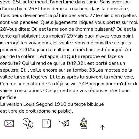
sève;
25
L'autre meurt, l'amertume dans l'âme, Sans avoir joui
d'aucun bien.
26
Et tous deux se couchent dans la poussière,
Tous deux deviennent la pâture des vers.
27
Je sais bien quelles
sont vos pensées, Quels jugements iniques vous portez sur moi.
28
Vous dites: Où est la maison de l'homme puissant? Où est la
tente qu'habitaient les impies?
29
Mais quoi! n'avez-vous point
interrogé les voyageurs, Et voulez-vous méconnaître ce qu'ils
prouvent?
30
Au jour du malheur, le méchant est épargné; Au
jour de la colère, il échappe.
31
Qui lui reproche en face sa
conduite? Qui lui rend ce qu'il a fait?
32
Il est porté dans un
sépulcre, Et il veille encore sur sa tombe.
33
Les mottes de la
vallée lui sont légères; Et tous après lui suivront la même voie,
Comme une multitude l'a déjà suivie.
34
Pourquoi donc m'offrir de
vaines consolations? Ce qui reste de vos réponses n'est que
perfidie.
La version Louis Segond 1910 du texte biblique
est libre de droit (domaine public).