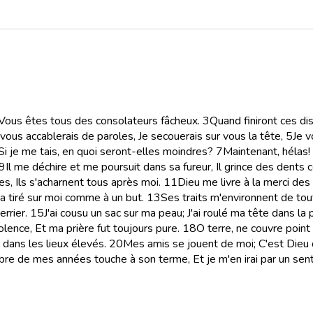
 Vous êtes tous des consolateurs fâcheux.
3
Quand finiront ces dis
 vous accablerais de paroles, Je secouerais sur vous la tête,
5
Je v
Si je me tais, en quoi seront-elles moindres?
7
Maintenant, hélas! 
9
Il me déchire et me poursuit dans sa fureur, Il grince des dents 
s, Ils s'acharnent tous après moi.
11
Dieu me livre à la merci des
Il a tiré sur moi comme à un but.
13
Ses traits m'environnent de toute
rrier.
15
J'ai cousu un sac sur ma peau; J'ai roulé ma tête dans la 
lence, Et ma prière fut toujours pure.
18
O terre, ne couvre point
dans les lieux élevés.
20
Mes amis se jouent de moi; C'est Dieu 
re de mes années touche à son terme, Et je m'en irai par un senti