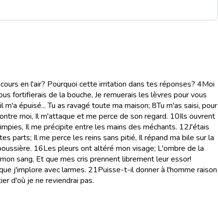
cours en l'air? Pourquoi cette irritation dans tes réponses?
4
Moi
ous fortifierais de la bouche, Je remuerais les lèvres pour vous
il m'a épuisé... Tu as ravagé toute ma maison;
8
Tu m'as saisi, pour
contre moi, Il m'attaque et me perce de son regard.
10
Ils ouvrent
 impies, Il me précipite entre les mains des méchants.
12
J'étais
s parts; Il me perce les reins sans pitié, Il répand ma bile sur la
poussière.
16
Les pleurs ont altéré mon visage; L'ombre de la
 mon sang, Et que mes cris prennent librement leur essor!
que j'implore avec larmes.
21
Puisse-t-il donner à l'homme raison
er d'où je ne reviendrai pas.