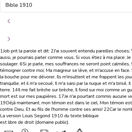
1
Job prit la parole et dit:
2
J'ai souvent entendu pareilles choses;
aussi, je pourrais parler comme vous, Si vous étiez à ma place: Je
soulager.
6
Si je parle, mes souffrances ne seront point calmées, 
témoigner contre moi; Ma maigreur se lève, et m'accuse en face.
la bouche pour me dévorer, Ils m'insultent et me frappent les joue
tranquille, et il m'a secoué, Il m'a saisi par la nuque et m'a brisé, 
terre.
14
Il me fait brèche sur brèche, Il fond sur moi comme un gue
mort est sur mes paupières.
17
Je n'ai pourtant commis aucune vio
19
Déjà maintenant, mon témoin est dans le ciel, Mon témoin est 
contre Dieu, Et au fils de l'homme contre ses amis!
22
Car le nomb
La version Louis Segond 1910 du texte biblique
est libre de droit (domaine public).