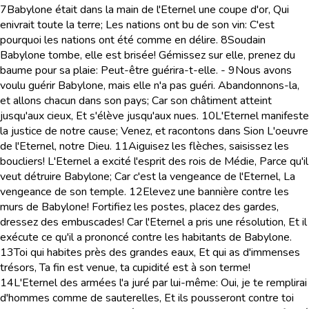
7
Babylone était dans la main de l'Eternel une coupe d'or, Qui
enivrait toute la terre; Les nations ont bu de son vin: C'est
pourquoi les nations ont été comme en délire.
8
Soudain
Babylone tombe, elle est brisée! Gémissez sur elle, prenez du
baume pour sa plaie: Peut-être guérira-t-elle. -
9
Nous avons
voulu guérir Babylone, mais elle n'a pas guéri. Abandonnons-la,
et allons chacun dans son pays; Car son châtiment atteint
jusqu'aux cieux, Et s'élève jusqu'aux nues.
10
L'Eternel manifeste
la justice de notre cause; Venez, et racontons dans Sion L'oeuvre
de l'Eternel, notre Dieu.
11
Aiguisez les flèches, saisissez les
boucliers! L'Eternel a excité l'esprit des rois de Médie, Parce qu'il
veut détruire Babylone; Car c'est la vengeance de l'Eternel, La
vengeance de son temple.
12
Elevez une bannière contre les
murs de Babylone! Fortifiez les postes, placez des gardes,
dressez des embuscades! Car l'Eternel a pris une résolution, Et il
exécute ce qu'il a prononcé contre les habitants de Babylone.
13
Toi qui habites près des grandes eaux, Et qui as d'immenses
trésors, Ta fin est venue, ta cupidité est à son terme!
14
L'Eternel des armées l'a juré par lui-même: Oui, je te remplirai
d'hommes comme de sauterelles, Et ils pousseront contre toi