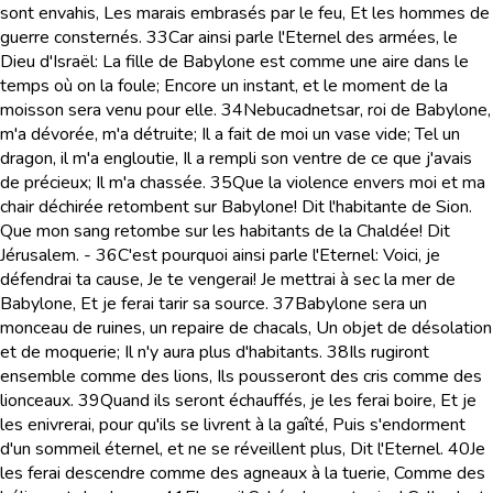
sont envahis, Les marais embrasés par le feu, Et les hommes de
guerre consternés.
33
Car ainsi parle l'Eternel des armées, le
Dieu d'Israël: La fille de Babylone est comme une aire dans le
temps où on la foule; Encore un instant, et le moment de la
moisson sera venu pour elle.
34
Nebucadnetsar, roi de Babylone,
m'a dévorée, m'a détruite; Il a fait de moi un vase vide; Tel un
dragon, il m'a engloutie, Il a rempli son ventre de ce que j'avais
de précieux; Il m'a chassée.
35
Que la violence envers moi et ma
chair déchirée retombent sur Babylone! Dit l'habitante de Sion.
Que mon sang retombe sur les habitants de la Chaldée! Dit
Jérusalem. -
36
C'est pourquoi ainsi parle l'Eternel: Voici, je
défendrai ta cause, Je te vengerai! Je mettrai à sec la mer de
Babylone, Et je ferai tarir sa source.
37
Babylone sera un
monceau de ruines, un repaire de chacals, Un objet de désolation
et de moquerie; Il n'y aura plus d'habitants.
38
Ils rugiront
ensemble comme des lions, Ils pousseront des cris comme des
lionceaux.
39
Quand ils seront échauffés, je les ferai boire, Et je
les enivrerai, pour qu'ils se livrent à la gaîté, Puis s'endorment
d'un sommeil éternel, et ne se réveillent plus, Dit l'Eternel.
40
Je
les ferai descendre comme des agneaux à la tuerie, Comme des