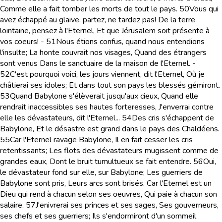
Comme elle a fait tomber les morts de tout le pays.
50
Vous qui
avez échappé au glaive, partez, ne tardez pas! De la terre
lointaine, pensez à l'Eternel, Et que Jérusalem soit présente à
vos coeurs! -
51
Nous étions confus, quand nous entendions
l'insulte; La honte couvrait nos visages, Quand des étrangers
sont venus Dans le sanctuaire de la maison de l'Eternel. -
52
C'est pourquoi voici, les jours viennent, dit l'Eternel, Où je
châtierai ses idoles; Et dans tout son pays les blessés gémiront.
53
Quand Babylone s'élèverait jusqu'aux cieux, Quand elle
rendrait inaccessibles ses hautes forteresses, J'enverrai contre
elle les dévastateurs, dit l'Eternel...
54
Des cris s'échappent de
Babylone, Et le désastre est grand dans le pays des Chaldéens.
55
Car l'Eternel ravage Babylone, Il en fait cesser les cris
retentissants; Les flots des dévastateurs mugissent comme de
grandes eaux, Dont le bruit tumultueux se fait entendre.
56
Oui,
le dévastateur fond sur elle, sur Babylone; Les guerriers de
Babylone sont pris, Leurs arcs sont brisés. Car l'Eternel est un
Dieu qui rend à chacun selon ses oeuvres, Qui paie à chacun son
salaire.
57
J'enivrerai ses princes et ses sages, Ses gouverneurs,
ses chefs et ses guerriers; Ils s'endormiront d'un sommeil