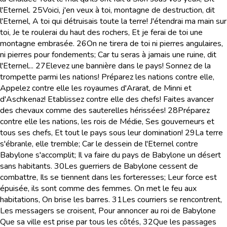
l'Eternel.
25
Voici, j'en veux à toi, montagne de destruction, dit
l'Eternel, A toi qui détruisais toute la terre! J'étendrai ma main sur
toi, Je te roulerai du haut des rochers, Et je ferai de toi une
montagne embrasée.
26
On ne tirera de toi ni pierres angulaires,
ni pierres pour fondements; Car tu seras à jamais une ruine, dit
l'Eternel...
27
Elevez une bannière dans le pays! Sonnez de la
trompette parmi les nations! Préparez les nations contre elle,
Appelez contre elle les royaumes d'Ararat, de Minni et
d'Aschkenaz! Etablissez contre elle des chefs! Faites avancer
des chevaux comme des sauterelles hérissées!
28
Préparez
contre elle les nations, les rois de Médie, Ses gouverneurs et
tous ses chefs, Et tout le pays sous leur domination!
29
La terre
s'ébranle, elle tremble; Car le dessein de l'Eternel contre
Babylone s'accomplit; Il va faire du pays de Babylone un désert
sans habitants.
30
Les guerriers de Babylone cessent de
combattre, Ils se tiennent dans les forteresses; Leur force est
épuisée, ils sont comme des femmes. On met le feu aux
habitations, On brise les barres.
31
Les courriers se rencontrent,
Les messagers se croisent, Pour annoncer au roi de Babylone
Que sa ville est prise par tous les côtés,
32
Que les passages