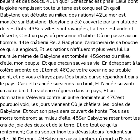
béliers et des boucs.
41
Eh quoi! Schéschac est prise! Celle dont
la gloire remplissait toute la terre est conquise! Eh quoi!
Babylone est détruite au milieu des nations!
42
La mer est
montée sur Babylone: Babylone a été couverte par la multitude
de ses flots.
43
Ses villes sont ravagées, La terre est aride et
déserte; C'est un pays où personne n'habite, Où ne passe aucun
homme.
44
Je châtierai Bel à Babylone, J'arracherai de sa bouche
ce qu'il a englouti, Et les nations n'afflueront plus vers lui. La
muraille même de Babylone est tombée!
45
Sortez du milieu
d'elle, mon peuple, Et que chacun sauve sa vie, En échappant à la
colère ardente de l'Eternel!
46
Que votre coeur ne se trouble
point, et ne vous effrayez pas Des bruits qui se répandront dans
le pays; Car cette année surviendra un bruit, Et l'année suivante
un autre bruit, La violence régnera dans le pays, Et un
dominateur s'élèvera contre un autre dominateur.
47
C'est
pourquoi voici, les jours viennent Où je châtierai les idoles de
Babylone, Et tout son pays sera couvert de honte; Tous ses
morts tomberont au milieu d'elle.
48
Sur Babylone retentiront les
cris de joie des cieux et de la terre, Et de tout ce qu'ils
renferment; Car du septentrion les dévastateurs fondront sur
elle, Dit l'Eternel.
49
Babylone aussi tombera, ô morts d'Israël,