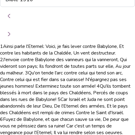
1
Ainsi parle l'Eternel: Voici, je fais lever contre Babylone, Et
contre les habitants de la Chaldée, Un vent destructeur.
2
J'envoie contre Babylone des vanneurs qui la vanneront, Qui
videront son pays; Ils fondront de toutes parts sur elle, Au jour
du malheur.
3
Qu'on tende l'arc contre celui qui tend son arc,
Contre celui qui est fier dans sa cuirasse! N'épargnez pas ses
jeunes hommes! Exterminez toute son armée!
4
Qu'ils tombent
blessés à mort dans le pays des Chaldéens, Percés de coups
dans les rues de Babylone!
5
Car Israël et Juda ne sont point
abandonnés de leur Dieu, De l'Eternel des armées, Et le pays
des Chaldéens est rempli de crimes Contre le Saint d'Israël.
6
Fuyez de Babylone, et que chacun sauve sa vie, De peur que
vous ne périssiez dans sa ruine! Car c'est un temps de
vengeance pour l'Eternel; Il va lui rendre selon ses oeuvres.