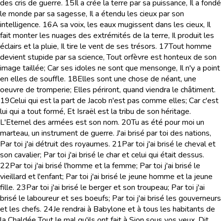
des cris de guerre.
15
Il a crée la terre par sa puissance, Il a fondé
le monde par sa sagesse, Il a étendu les cieux par son
intelligence.
16
A sa voix, les eaux mugissent dans les cieux, Il
fait monter les nuages des extrémités de la terre, Il produit les
éclairs et la pluie, Il tire le vent de ses trésors.
17
Tout homme
devient stupide par sa science, Tout orfèvre est honteux de son
image taillée; Car ses idoles ne sont que mensonge, Il n'y a point
en elles de souffle.
18
Elles sont une chose de néant, une
oeuvre de tromperie; Elles périront, quand viendra le châtiment.
19
Celui qui est la part de Jacob n'est pas comme elles; Car c'est
lui qui a tout formé, Et Israël est la tribu de son héritage.
L'Eternel des armées est son nom.
20
Tu as été pour moi un
marteau, un instrument de guerre. J'ai brisé par toi des nations,
Par toi j'ai détruit des royaumes.
21
Par toi j'ai brisé le cheval et
son cavalier; Par toi j'ai brisé le char et celui qui était dessus.
22
Par toi j'ai brisé l'homme et la femme; Par toi j'ai brisé le
vieillard et l'enfant; Par toi j'ai brisé le jeune homme et la jeune
fille.
23
Par toi j'ai brisé le berger et son troupeau; Par toi j'ai
brisé le laboureur et ses boeufs; Par toi j'ai brisé les gouverneurs
et les chefs.
24
Je rendrai à Babylone et à tous les habitants de
la Chaldée Tout le mal qu'ils ont fait à Sion sous vos yeux, Dit