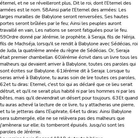
éternel, et ne se réveilleront plus, Dit le roi, dont l'Eternel des
armées est le nom.
58
Ainsi parle l'Eternel des armées: Les
larges murailles de Babylone seront renversées, Ses hautes
portes seront brûlées par le feu; Ainsi les peuples auront
travaillé en vain, Les nations se seront fatiguées pour le feu.
59
Ordre donné par Jérémie, le prophète, à Seraja, fils de Nérija,
fils de Machséja, lorsqu'il se rendit à Babylone avec Sédécias, roi
de Juda, la quatrième année du règne de Sédécias. Or, Seraja
était premier chambellan.
60
Jérémie écrivit dans un livre tous les
malheurs qui devaient arriver à Babylone, toutes ces paroles qui
sont écrites sur Babylone.
61
Jérémie dit à Seraja: Lorsque tu
seras arrivé à Babylone, tu auras soin de lire toutes ces paroles,
62
et tu diras: Eternel, c'est toi qui as déclaré que ce lieu serait
détruit, et qu'il ne serait plus habité ni par les hommes ni par les
bêtes, mais qu'il deviendrait un désert pour toujours.
63
Et quand
tu auras achevé la lecture de ce livre, tu y attacheras une pierre,
et tu le jetteras dans l'Euphrate,
64
et tu diras: Ainsi Babylone
sera submergée, elle ne se relèvera pas des malheurs que
j'amènerai sur elle; ils tomberont épuisés. Jusqu'ici sont les
paroles de Jérémie.