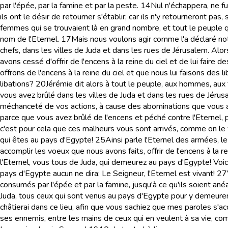
par l'épée, par la famine et par la peste.
14
Nul n'échappera, ne fu
ils ont le désir de retourner s'établir; car ils n'y retourneront pa
femmes qui se trouvaient là en grand nombre, et tout le peuple q
nom de l'Eternel.
17
Mais nous voulons agir comme l'a déclaré notre
chefs, dans les villes de Juda et dans les rues de Jérusalem. Alo
avons cessé d'offrir de l'encens à la reine du ciel et de lui faire
offrons de l'encens à la reine du ciel et que nous lui faisons des
libations?
20
Jérémie dit alors à tout le peuple, aux hommes, aux 
vous avez brûlé dans les villes de Juda et dans les rues de Jérus
méchanceté de vos actions, à cause des abominations que vous av
parce que vous avez brûlé de l'encens et péché contre l'Eternel, 
c'est pour cela que ces malheurs vous sont arrivés, comme on le v
qui êtes au pays d'Egypte!
25
Ainsi parle l'Eternel des armées, 
accomplir les voeux que nous avons faits, offrir de l'encens à la 
l'Eternel, vous tous de Juda, qui demeurez au pays d'Egypte! Voic
pays d'Egypte aucun ne dira: Le Seigneur, l'Eternel est vivant!
27
consumés par l'épée et par la famine, jusqu'à ce qu'ils soient anéa
Juda, tous ceux qui sont venus au pays d'Egypte pour y demeurer, 
châtierai dans ce lieu, afin que vous sachiez que mes paroles s'a
ses ennemis, entre les mains de ceux qui en veulent à sa vie, comm