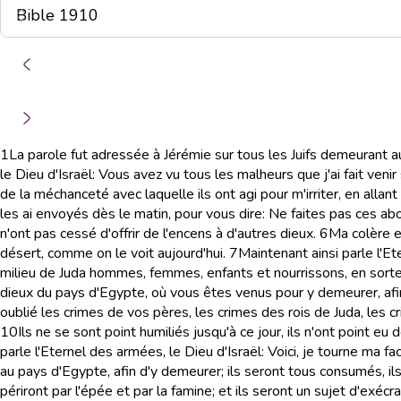
1
La parole fut adressée à Jérémie sur tous les Juifs demeurant 
le Dieu d'Israël: Vous avez vu tous les malheurs que j'ai fait venir 
de la méchanceté avec laquelle ils ont agi pour m'irriter, en allan
les ai envoyés dès le matin, pour vous dire: Ne faites pas ces abo
n'ont pas cessé d'offrir de l'encens à d'autres dieux.
6
Ma colère e
désert, comme on le voit aujourd'hui.
7
Maintenant ainsi parle l'E
milieu de Juda hommes, femmes, enfants et nourrissons, en sorte q
dieux du pays d'Egypte, où vous êtes venus pour y demeurer, afin
oublié les crimes de vos pères, les crimes des rois de Juda, le
10
Ils ne se sont point humiliés jusqu'à ce jour, ils n'ont point e
parle l'Eternel des armées, le Dieu d'Israël: Voici, je tourne ma f
au pays d'Egypte, afin d'y demeurer; ils seront tous consumés, ils
périront par l'épée et par la famine; et ils seront un sujet d'exéc