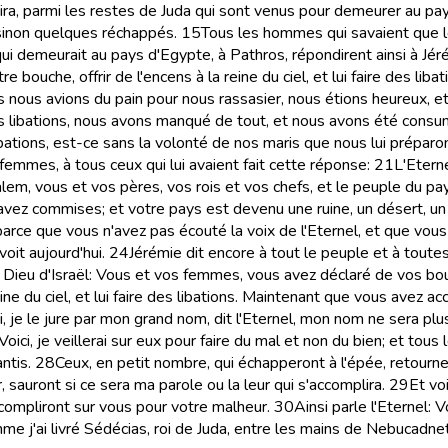
ira, parmi les restes de Juda qui sont venus pour demeurer au pay
s, sinon quelques réchappés.
15
Tous les hommes qui savaient que le
ui demeurait au pays d'Egypte, à Pathros, répondirent ainsi à Jér
 bouche, offrir de l'encens à la reine du ciel, et lui faire des lib
rs nous avions du pain pour nous rassasier, nous étions heureux, e
 des libations, nous avons manqué de tout, et nous avons été consum
 libations, est-ce sans la volonté de nos maris que nous lui prépar
femmes, à tous ceux qui lui avaient fait cette réponse:
21
L'Eterne
alem, vous et vos pères, vos rois et vos chefs, et le peuple du pa
ez commises; et votre pays est devenu une ruine, un désert, un o
parce que vous n'avez pas écouté la voix de l'Eternel, et que vou
oit aujourd'hui.
24
Jérémie dit encore à tout le peuple et à toute
le Dieu d'Israël: Vous et vos femmes, vous avez déclaré de vos 
reine du ciel, et lui faire des libations. Maintenant que vous ave
i, je le jure par mon grand nom, dit l'Eternel, mon nom ne sera p
Voici, je veillerai sur eux pour faire du mal et non du bien; et t
ntis.
28
Ceux, en petit nombre, qui échapperont à l'épée, retourn
sauront si ce sera ma parole ou la leur qui s'accomplira.
29
Et vo
ccompliront sur vous pour votre malheur.
30
Ainsi parle l'Eternel: 
e j'ai livré Sédécias, roi de Juda, entre les mains de Nebucadnets