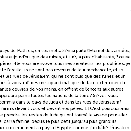
 pays de Pathros, en ces mots:
2
Ainsi parle l'Eternel des armées,
lus aujourd'hui que des ruines, et il n'y a plus d'habitants,
3
cause
 pères.
4
Je vous ai envoyé tous mes serviteurs, les prophètes, je
êté l'oreille, ils ne sont pas revenus de leur méchanceté, et ils
et les rues de Jérusalem, qui ne sont plus que des ruines et un
s-vous à vous-mêmes un si grand mal, que de faire exterminer du
ar les oeuvres de vos mains, en offrant de l'encens aux autres
opprobre parmi toutes les nations de la terre?
9
Avez-vous
, commis dans le pays de Juda et dans les rues de Jérusalem?
e j'ai mis devant vous et devant vos pères.
11
C'est pourquoi ainsi
Je prendrai les restes de Juda qui ont tourné le visage pour aller
par la famine, depuis le plus petit jusqu'au plus grand; ils
ceux qui demeurent au pays d'Egypte, comme j'ai châtié Jérusalem,