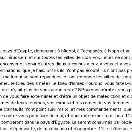
au pays d'Egypte, demeurant à Migdol, à Tachpanès, à Noph et au
sur Jérusalem et sur toutes les villes de Juda; voici, elles ne sont p
t encenser et servir d'autres dieux, inconnus à eux, à vous et à vos
minations, que je hais.
5
Mais ils n'ont pas écouté, ils n'ont pas pr
t ma fureur se sont répandues, et ont embrasé les villes de Juda 
ternel, le Dieu des armées, le Dieu d'Israël: Pourquoi vous faite
u'il n'y ait plus de vous aucun reste?
8
Pourquoi m'irritez-vous p
 de vous faire exterminer et d'être un objet de malédiction et d'
s crimes de leurs femmes, vos crimes et les crimes de vos femmes
u de crainte, ils n'ont point suivi ma loi et mes commandements, qu
ace contre vous pour faire du mal, et pour exterminer tout Juda.
12
 tomberont dans le pays d'Egypte; ils seront consumés par l'épée, 
ration, d'épouvante, de malédiction et d'opprobre.
13
Je châtierai 