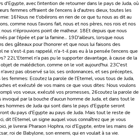
s d'Egypte, avec l'intention de retourner dans le pays de Juda, où
urs femmes offraient de l'encens à d'autres dieux, toutes les
émie:
16
Nous ne t'obéirons en rien de ce que tu nous as dit au
ations, comme nous l'avons fait, nous et nos pères, nos rois et nos
t nous n'éprouvions point de malheur.
18
Et depuis que nous
és par l'épée et par la famine...
19
D'ailleurs, lorsque nous
ons des gâteaux pour l'honorer et que nous lui faisons des
l ne s'est-il pas rappelé, n'a-t-il pas eu à la pensée l'encens que
ys?
22
L'Eternel n'a pas pu le supporter davantage, à cause de la
bjet de malédiction, comme on le voit aujourd'hui.
23
C'est
s n'avez pas observé sa loi, ses ordonnances, et ses préceptes,
s les femmes: Ecoutez la parole de l'Eternel, vous tous de Juda,
bouches et exécuté de vos mains ce que vous dites: Nous voulons
z accompli vos voeux, exécuté vos promesses,
26
coutez la parole de
lus invoqué par la bouche d'aucun homme de Juda, et dans tout le
ous les hommes de Juda qui sont dans le pays d'Egypte seront
eront du pays d'Egypte au pays de Juda. Mais tout le reste de
ici, dit l'Eternel, un signe auquel vous connaîtrez que je vous
Voici, je livrerai Pharaon Hophra, roi d'Egypte, entre les mains de
ar, roi de Babylone, son ennemi, qui en voulait à sa vie.